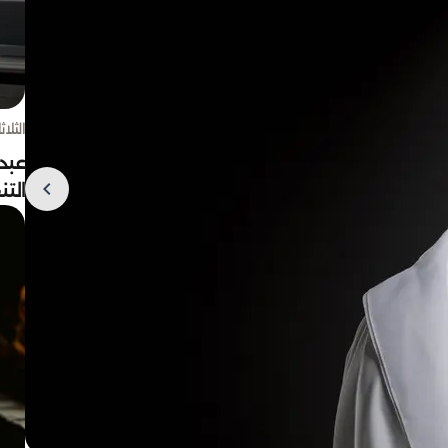
الثلاثاء 4 أغسط
عبد
الت