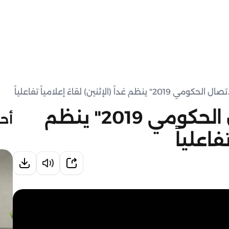
داً (الإثنين) لقاءً إعلامياً تفاعلياً
" المنتدى الدولي للاتصال الحكومي 2019" ينظم
أحد
فاعلياً