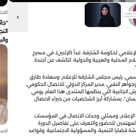
الثلاثاء 4 أغسط
"جائ
التج
وال
لإعلامي لحكومة الشارقة، غداً (الإثنين)، في مسرح
علام المحلية والعربية والدولية، للكشف عن أجندة
اسمي، رئيس مجلس الشارقة للإعلام، وسعادة طارق
واهر النقبي، مدير المركز الدولي للاتصال الحكومي،
رش الجانبية التي ينظمها المنتدى هذا العام يومي
ر إنسان"، بمشاركة أبرز الشخصيات من خبراء الاتصال
 الإعلام، وممثلي وحدات الاتصال في المؤسسات
المهتمين للحضور والتعرف على تفاصيل الدورة
شة قضايا التنمية، والمسؤولية الاجتماعية، وقواعد
الخميس 30 