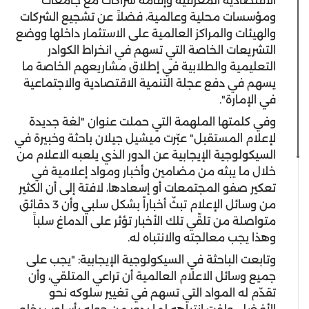
الاقتصادية المعرفية وإقامة شراكات مع جامعات
ومؤسسات محلية وعالمية، فضلاً عن تشجيع الشركات
والهيئات والمراكز العالمية على الاستثمار داخلها ووضع
التشريعات الخاصة التي تسهم في انخراط الكوادر
التعليمية والطلابية في إطلاق مشاريعهم الخاصة ما
يسهم في دفع عجلة التنمية الاقتصادية والاجتماعية
في الإمارة".
وفي كلمتها الملهمة التي حملت عنوان "لغة جديدة
لإعلام المستقبل" عبّرت ميشيل جيلان باحثة وخبيرة في
السيكولوجية الإيجابية عن الدور الذي يلعبه الاعلام من
خلال ما يبثه من مضامين وأخبار ومواد إعلامية في
تعكير صفو المجتمعات أو إسعادها، لافتة إلى أن الكثير
من وسائل الإعلام تبثّ أخباراً بشكل سلبي وأن 3 دقائق
متواصلة من تلقّي تلك الأخبار تؤثر على الدماغ سلباً
وهذا يجب معالجته والانتباه له.
وتابعت الباحثة في السيكولوجية الإيجابية: "يجب على
جميع وسائل الاعلام العالمية أن تراعي المتلقي، وأن
تقدّم له المواد التي تسهم في تغيير سلوكه نحو