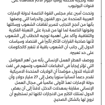
لغة، وتجربة محطة روسيا اليوم الأكثر مشاهدة على
قنوات اليوتيوب.
وتحدث أمين عام مجلس القوة الناعمة لدولة الإمارات
العربية المتحدة عن دور الفنون والدراما التي وصفها
بأنها من أنجح التجارب لتمرير ثقافات الشعوب ورسائلها
وقوتها الناعمة لما لها من قدرة على التعبئة الفكرية
والثقافية، وأكد على أهمية توجيه الخطاب إلى الشعوب
لأنها صاحبة القرارات الأكثر تأثيراً في اقتصاد وسياسات
الدول إلى جانب أن الشعوب باقية لا تتغير كالحكومات
على حد تعبيره.
ووصف العطر العمل الإنساني بأنه من أهم العوامل
التي تؤثر إيجاباً في انطباعات الشعوب وتسهم في لفت
الانتباه للدول، موضحاً أن الولايات المتحدة الامريكية
تقدم دعماً انسانياً سنوياً يصل إلى 27 مليار دولار، وأن
دولة الإمارات تعدّ الأولى عالمياً في مجال العمل
الإنساني مقارنة بمعدلات الدخل، لافتاً إلى أن بعض
الدول تمتلك الكثير من الانجازات لكنها لم تستطيع أن
تروج لها بالشكل الصحيح.