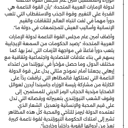
الوزراء والمستقبل أمين عام مجلس القوة الناعمة
لدولة الإمارات العربية المتحدة: "بأن القوة الناعمة هي
القدرة على التغيير، وقوة الجذب والاستقطاب التي تلعب
دوراً مهماً في لفت انتباه العالم للثقافات والقيم
الإنسانية وأساليب العيش للمجتمعات في دولة ما".
وأضاف أمين عام مجلس القوة الناعمة لدولة الإمارات
العربية المتحدة: "رصيد الحكومات من السمعة الإيجابية
يلعب دوراً فاعلاً في مواجهة الأزمات التي تمرّ بها، كما
يسهم في بناء علاقات اقتصادية واجتماعية وثقافية مع
مختلف الدول، وما حصل مؤخراً في نيوزلندا من اعتداء
إرهابي يجعلنا أمام نموذج مثالي يدل على قوة الدولة
الناعمة التي تمتلكها، فالمظاهر التي ترافقت ردّاً على
الكارثة من مشاركة رئيسة الوزراء جاسيندا أردرن لعوائل
الضحايا مرتدية الحجاب الرمز الديني للمسلمين، إلى
وقوف الشعب النيوزلندي بتعبيراته ورقصاته التي تدل
على قيم المحبة والإنسانية وتعديل الشعار الذي
تعتمده الدولة ليرمز للتآخي والمحبة كلّ هذه المظاهر
تشير إلى امتلاك الحكومة النيوزلندية لقوة ناعمة كبيرة
تعدّ من أدواتها القوية داخلياً وخارجياً".