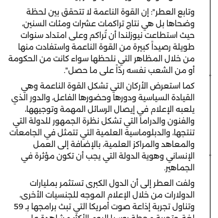
وتابع العطر": إن القوة الناعمة لا تتحقق بين لحظة
وضحاها بل هي نتاج تراكمات عشرات ومئات السنين،
حيث استطاعت نيوزلندا أن تُراكم وعلى امتداد سنوات
طويلة رصيداً كبيرة من القوة الناعمة واستفادت منها
من خلال المظاهر التي نلحظها سواء كانت من الحكومة
أو من الشعب نفسه ردّاً على ما حصل".
كما استعرض الأركان التي تشكل القوة الناعمة وهي
القيادة السياسية ودورها وحضورها الفاعل، والدور الذي
يلعبه الإعلام في إيصال الرسائل المهمة وتوجيهها،
والفنون والدراما التي تشكل نظرة الجمهور للدولة التي
تنتجها، والدبلوماسية العلمية التي تتمثل في الجامعات
والمعاهد والمراكز العلمية، بالإضافة إلى العمل
الإنساني وهوية الدولة التي يجب أن تكون مؤثرة في
الجماهير.
ولفت العطر إلى أن الدول الكبرى تستثمر بمليارات
الدولارات من خلال الإعلام الموجه للجنسيات الأخرى،
وتناول تجربة إذاعة صوت أمريكا التي تبث برامجها بـ 59