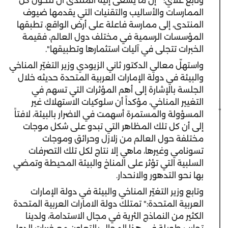
وتابع علاي: " إن ما يسعى إليه المنتدى أن تتحول كل
الممارسات والأساليب والتقنيات التي يقدمها ضيوف
المنتدى، إلى ممارسة فاعلة على أرض الواقع، تطبقها
المؤسسات الرسمية في مختلف دول العالم، فقيمة
الخبرات تتجلى في آليات استثمارها وتطبيقها".
واستهلّ معالي الدكتور ثاني الزيودي وزير التغيّر المناخي
والبيئة في دولة الإمارات العربية المتحدة حديثه خلال
الجلسة بالإشارة إلى أهم المؤثرات التي تسهم في
التغيير المناخي، مؤكداً أن سلوكيات الاستهلاك غير
المسؤولة والمستمرة أسهمت في الاضرار بالبيئة، لافتاً
إلى أن كل تلك المظاهر التي تبدو على شكل موجات
مختلفة حول العالم من زلازل وحرائق وموجات
تسونامي وغيرها، ماهي إلا نتاج لكل تلك التصرفات
السلبية التي تؤثر على المناخ والبيئة المحيطة وتمضي
بها نحو التدهور والانحدار.
وتابع وزير التغيّر المناخي والبيئة في دولة الإمارات
العربية المتحدة:" تمتلك دولة الامارات العربية المتحدة
الكثير من النماذج الثرية في مجال الاستدامة، ولدينا