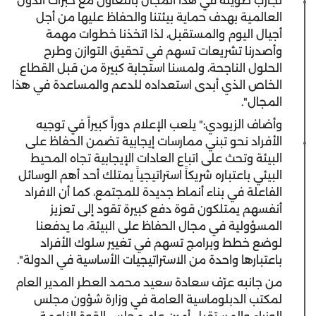
تجارب طويلة في هذا المجال بالتعاون مع خبرات الدول
العالمية بهدف حماية بيئتنا والحفاظ عليها من أجل
أجيال اليوم والمستقبل، لذا اتخذنا خطوات مهمة
وأصدرنا تشريعات تسهم في تحقيق التوازن وطرح
الحلول الناجحة، ولمسنا استجابة كبيرة من قبل القطاع
الخاص الذي أبدى استعداده للدعم والمساعدة في هذا
المجال".
وأضاف الزيودي:" يلعب الإعلام دوراً كبيراً في توجيه
الأفراد نحو تبني ممارسات إيجابية تضمن الحفاظ على
البيئة وتحث على اتباع العادات الإيجابية تجاه المحيط
البيئي باعتباره شريكاً استراتيجياً يمتلك أحد أهم الوسائل
الفاعلة في بناء أنماط جديدة للمجتمع، كما أن الافراد
أنفسهم يمتلكون قوة دفع كبيرة تقود إلى تعزيز
المسؤولية في مجال الحفاظ على البيئة، ما يدفعنا
لوضع خطط وبرامج تسهم في تغيير سلوك الأفراد
باعتبارها واحدة من الاستراتيجيات الأساسية في الدولة".
من جانبه عرّف سعادة سعيد محمد العطر المدير العام
لمكتب الدبلوماسية العامة في وزارة شؤون مجلس