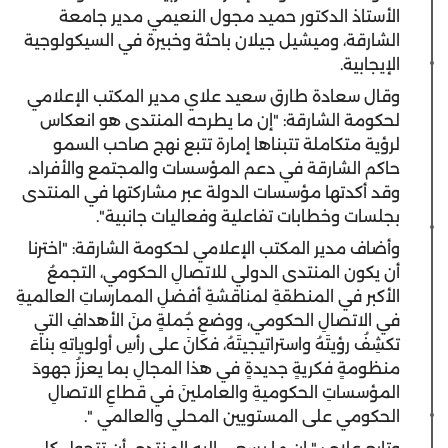
الأستاذ الدكتور حميد مجول النعيمي مدير جامعة
الشارقة، وميشيل جيلان باحثة وخبيرة في السيكولوجية
الإيجابية.
وقال سعادة طارق سعيد علاي مدير المكتب الإعلامي
لحكومة الشارقة: "إن ما يطرحه المنتدى هو انعكاس
لرؤية متكاملة تتبناها إمارة تتبع نهج صاحب السمو
حاكم الشارقة في دعم المؤسسات والمجتمع والأفراد،
وقد أكدتها مؤسسات الدولة عبر مشاركتها في المنتدى
بجلسات وخطابات تفاعلية وفعاليات جانبية".
وأضاف مدير المكتب الإعلامي لحكومة الشارقة: "اخترنا
أن يكون المنتدى الدولي للاتصالِ الحكومي، التجمعُ
الأكبر في المنطقةِ لمناقشةِ أفضلِ الممارساتِ العالميةِ
في الاتصالِ الحكومي، ووضعِ جُملةٍ منَ الأهدافِ التي
تكشِفُ رؤيتَهُ واستراتيجيتَهُ، فكانَ على رأسِ أولوياتهِ بناءَ
منظومةٍ فكريةٍ جديدةٍ في هذا المجالِ بما يعززُ جهودَ
المؤسساتِ الحكوميةِ والعاملينَ في قطاعِ الاتصالِ
الحكومي على المستويين المحلي والعالمي ".