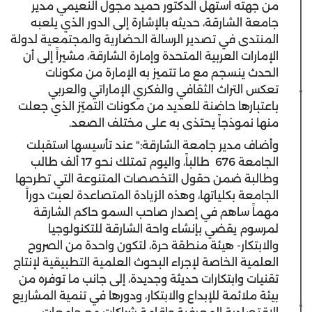
من جهته استهل الدكتور حميد مجول النعيمي مدير
جامعة الشارقة، حديثه بالإشارة إلى الدور الذي يلعبه
المنتدى في تصدير الرسالة الحضارية والمجتمعية لدولة
الإمارات العربية المتحدة وإمارة الشارقة، مشيراً إلى أن
الحدث ينسجم مع ما تتميز به الإمارة من مكونات
تعكس التراث الثقافي والفكري الإماراتي والعربي
باعتبارها حاضنة للعديد من مكونات التميّز الذي جعلت
منها نموذجاً يحتذى به على مختلف الصعد.
وأضاف مدير جامعة الشارقة:" عند تأسيسها استقبلت
الجامعة 676 طالباً، واليوم تمتلك نحو 17 ألف طالب
وطالبة ضمن حقول التخصصات المتنوعة التي تطرحها
الجامعة بكلياتها، وهذه الزيادة المتصاعدة لعبت دوراً
مهماً ساهم في إصدار صاحب السمو حاكم الشارقة
لمرسوم يقضي بإنشاء واحة الشارقة للتكنولوجيا
والابتكار- هيئة منطقة حرة، لتكون واحدة من الصروح
العلمية الخاصة لإجراء البحوث العلمية التطبيقية لإنتاج
تقنيات وابتكارات حديثة وجديدة، إلى جانب ما توفره من
بيئة ملائمة للإبداع والابتكار، ودورها في تنمية المشاريع