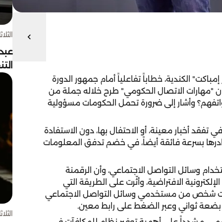
الثلاثاء 4 أغسط
عبد
الت
مباكت" الكندية، خطاباً تفاعلياً أمام جمهور الدورة
ن "مهارات الاتصال الحكومي" طرح خلاله جملة من
اتفهم؟ وأشار إلى ضرورة تحمل الحكومات مسؤولية
 تفقد أخبار معينة، أو الاحتفال بها، دون الاستفادة
درها بسرعة فائقة أيضاً، في خضم تدفق المعلومات
ستخدام وسائل التواصل الاجتماعي، وأن الرقمنة
لكترونية الافتراضية، وأثّرت على الطريقة التي
 البشر تفكيرهم، مشيراً إلى وجود 3 مليارات شخص من مستخدمي وسائل التواصل الاجتماعي
بضعة ثواني وعبر الضغط على رابط معين.
الثلاثاء 4 أغسط
رقمي، مشدداً على أهمية توفير نظام للمكافآت في