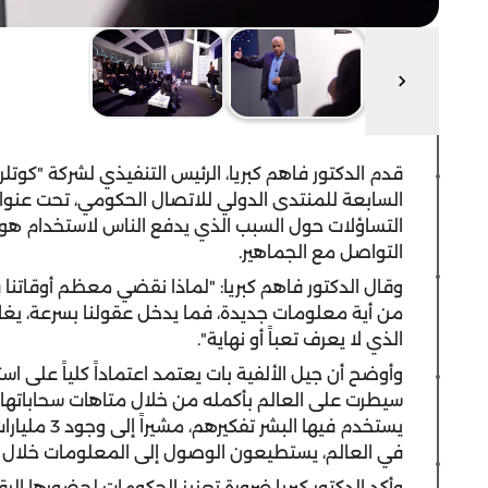
قدم الدكتور فاهم كبريا، الرئيس التنفيذي لشركة "كوتلر إ
السابعة للمنتدى الدولي للاتصال الحكومي، تحت عنوا
التساؤلات حول السبب الذي يدفع الناس لاستخدام هو
التواصل مع الجماهير.
وقال الدكتور فاهم كبريا: "لماذا نقضي معظم أوقاتنا في
من أية معلومات جديدة، فما يدخل عقولنا بسرعة، يغا
الذي لا يعرف تعباً أو نهاية".
وأوضح أن جيل الألفية بات يعتمد اعتماداً كلياً على ا
سيطرت على العالم بأكمله من خلال متاهات سحاباتها الإ
يستخدم فيها
في العالم، يستطيعون الوصول إلى المعلومات خلال 
وأكد الدكتور كبريا ضرورة تعزيز الحكومات لحضورها ال