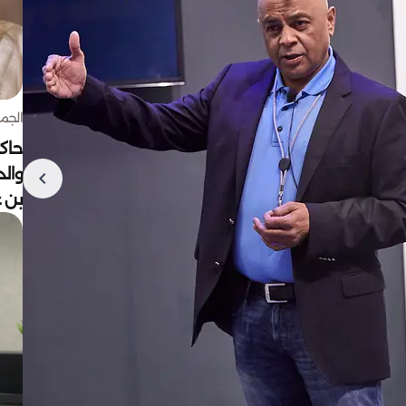
الجمعة 7 أغ
حاكم
وال
بن ع