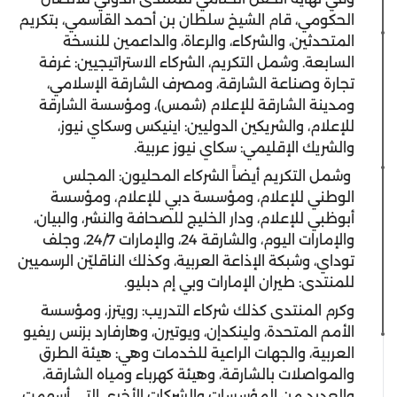
الحكومي، قام الشيخ سلطان بن أحمد القاسمي، بتكريم
المتحدثين، والشركاء، والرعاة، والداعمين للنسخة
السابعة. وشمل التكريم، الشركاء الاستراتيجيين: غرفة
تجارة وصناعة الشارقة، ومصرف الشارقة الإسلامي،
ومدينة الشارقة للإعلام (شمس)، ومؤسسة الشارقة
للإعلام، والشريكين الدوليين: اينيكس وسكاي نيوز،
والشريك الإقليمي: سكاي نيوز عربية.
وشمل التكريم أيضاً الشركاء المحليون: المجلس
الوطني للإعلام، ومؤسسة دبي للإعلام، ومؤسسة
أبوظبي للإعلام، ودار الخليج للصحافة والنشر، والبيان،
والإمارات اليوم، والشارقة 24، والإمارات 24/7، وجلف
توداي، وشبكة الإذاعة العربية، وكذلك الناقليّن الرسميين
للمنتدى: طيران الإمارات وبي إم دبليو.
وكرم المنتدى كذلك شركاء التدريب: رويترز، ومؤسسة
الأمم المتحدة، ولينكدإن، ويوتيرن، وهارفارد بزنس ريفيو
العربية، والجهات الراعية للخدمات وهي: هيئة الطرق
والمواصلات بالشارقة، وهيئة كهرباء ومياه الشارقة،
والعديد من المؤسسات والشركات الأخرى التي أسهمت