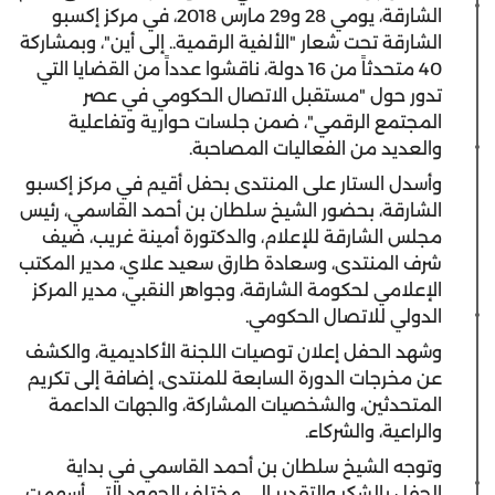
الشارقة، يومي 28 و29 مارس 2018، في مركز إكسبو
الشارقة تحت شعار "الألفية الرقمية.. إلى أين"، وبمشاركة
40 متحدثاً من 16 دولة، ناقشوا عدداً من القضايا التي
تدور حول "مستقبل الاتصال الحكومي في عصر
المجتمع الرقمي"، ضمن جلسات حوارية وتفاعلية
والعديد من الفعاليات المصاحبة.
وأسدل الستار على المنتدى بحفل أقيم في مركز إكسبو
الشارقة، بحضور الشيخ سلطان بن أحمد القاسمي، رئيس
مجلس الشارقة للإعلام، والدكتورة أمينة غريب، ضيف
شرف المنتدى، وسعادة طارق سعيد علاي، مدير المكتب
الإعلامي لحكومة الشارقة، وجواهر النقبي، مدير المركز
الدولي للاتصال الحكومي.
وشهد الحفل إعلان توصيات اللجنة الأكاديمية، والكشف
عن مخرجات الدورة السابعة للمنتدى، إضافة إلى تكريم
المتحدثين، والشخصيات المشاركة، والجهات الداعمة
والراعية، والشركاء.
وتوجه الشيخ سلطان بن أحمد القاسمي في بداية
الحفل بالشكر والتقدير إلى مختلف الجهود التي أسهمت