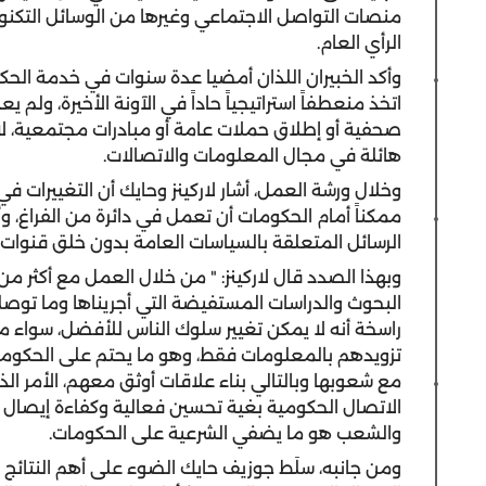
منصات التواصل الاجتماعي وغيرها من الوسائل التكنولو
الرأي العام.
وأكد الخبيران اللذان أمضيا عدة سنوات في خدمة الحكو
اتخذ منعطفاً استراتيجياً حاداً في الآونة الأخيرة، ولم ي
صحفية أو إطلاق حملات عامة أو مبادرات مجتمعية، لا
هائلة في مجال المعلومات والاتصالات.
وخلال ورشة العمل، أشار لاركينز وحايك أن التغييرات ف
ممكناً أمام الحكومات أن تعمل في دائرة من الفراغ، وأ
الرسائل المتعلقة بالسياسات العامة بدون خلق قنوات 
البحوث والدراسات المستفيضة التي أجريناها وما توصلت
راسخة أنه لا يمكن تغيير سلوك الناس للأفضل، سواء 
تزويدهم بالمعلومات فقط، وهو ما يحتم على الحكومات
مع شعوبها وبالتالي بناء علاقات أوثق معهم، الأمر ا
الاتصال الحكومية بغية تحسين فعالية وكفاءة إيصال الخ
والشعب هو ما يضفي الشرعية على الحكومات.
ومن جانبه، سلَط جوزيف حايك الضوء على أهم النتائج ال