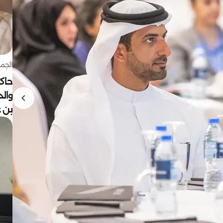
الجمعة 7 أغ
حاكم
وال
بن ع