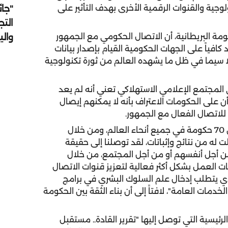
"جائ
جية والقنوات الرقمية الأخرى بهدف التأثير على
التج
وال
مة البريطانية، أن الاتصال الحكومي مع الجمهور
عد كافياً على الجهات الحكومية القيام بإصدار بيانات
 سيما في ظل ما يشهده العالم من ثورة تكنولوجية
ي المجتمع الإعلامي الاستهلاكي تعني أنه لم يعد
ن على الحكومات الاعتراف بأنه لا يمكنهم إيصال
للاتصال الفعال مع الجمهور.
وبهذا الصدد قال لاركينز: " من خلال العمل مع أكثر من 70 حكومة في جميع أنحاء العالم، ومن خلال
 له من نتائج وإثباتات، لقد توصلنا إلى حقيقة
من أجل أنفسهم أو من أجل المجتمع، من خلال
 العمل بشكل أكثر فعالية لتعزيز قنوات الاتصال
لذي يتطلب إدخال علم السلوك البشري في برامج
دمات العامة"، لافتاً إلى أن بناء الثقة بين الحكومة
رئيسية التي توصل إليها "تقرير القادة.. مستقبل