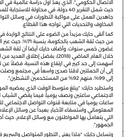
الاتصال الحكومي"، الذي يعدُ أول دراسة عالمية في ا
حيث شمل التقرير 40 دولة، في محاولة لل
جاهدين العمل على مواكبة التطورات في وسائل التواص
المخاوف والتحديات التي تواجه هذا القطاع.
كما ألقى حايك مزيداً من الضوء على النتائج الواردة في ال
من حيث ثقة الشعب بال
خلال العام الماضي (2018)، بفضل إطلا
أسهمت إلى حد كبير في ارتفاع هذه النسبة، فضلاً عن
إلى أن الحملتين لاقتا صدىً واسعاً في مجتمع وصل
إلى 99%، منهم 92% من المستخدمين النشطين".
واستطرد حايك: "يبلغ متوسط الوقت الذي يمضيه المو
ساعات يوميا في متابعة قنوات التواصل الاجتماعي لل
المعلوماتي واستسقاء الأخبار، بعيداً عن وسائل الإعلام 
التي يتعامل بها المواطنون مع وسائل الإعلام، حيث 
الجمهور".
وتساءل حايك: "ماذا يعني التطور المتواصل والسريع في