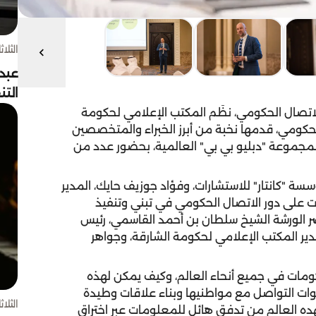
الثلاثاء 4 أغسط
عبد
الت
للاتصال الحكومي، نظَم المكتب الإعلامي لحكومة
كومي، قدمها نخبة من أبرز الخبراء والمتخصصين
لمجموعة "دبليو بي بي" العالمية، بحضور عدد من
سة "كانتار" للاستشارات، وفؤاد جوزيف حايك، المدير
زت على دور الاتصال الحكومي في تبني وتنفيذ
ضر الورشة الشيخ سلطان بن أحمد القاسمي، رئيس
ر المكتب الإعلامي لحكومة الشارقة، وجواهر
كومات في جميع أنحاء العالم، وكيف يمكن لهذه
وات التواصل مع مواطنيها وبناء علاقات وطيدة
الثلاثاء 4 أغسط
ده العالم من تدفق هائل للمعلومات عبر اختراق