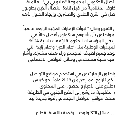
لاتصال الحكومي لمجموعة "دبليو بي بي" العالمية
استجابة للمخاوف المتنامية من قبل قادة الاتصال الذين يحاولون
ل في القرن الحادي والعشرين، وإيجاد الحلول لأهم
تقرير وقال: " تبوأت الإمارات المرتبة الرابعة عالمياً
حكومة، بنسبة 71%، حيث عبَر المواطنون بأن بأسرهم سيكونون أفضل حالاً في
غضون خمس سنوات. وأضاف حايك أيضا أن ثقة الشعب في المؤسسات الحكومية ارتفعت بنسبة 24 %
ق العديد من المبادرات الوطنية مثل "عام الخير" و"عام زايد" التي
 توحد جميع أطياف المجتمع وراء هدف مشترك. وأشار
ت فيه نسبة مستخدمي وسائل التواصل الاجتماعي
اطنون الإماراتيون في استخدام مواقع التواصل
الاجتماعي ساعتين ونصف يومياً، فيما يقضي الشباب الذي تتراوح أعمارهم من 18-21 عاماً نحو خمس
اطلاع على الأخبار والحصول على المحتوى
التقليدية، ما يشير إلى التغير الجذري في الطريقة
أصبحت مواقع التواصل الاجتماعي قوة جديدة بيد
 وسائل التكنولوجيا الرقمية بالنسبة لقطاع