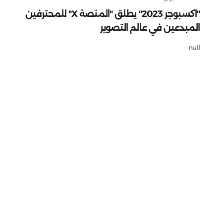
"اكسبوجر 2023" يطلق "المنصة X" للمحترفين
المبدعين في عالم التصوير
null