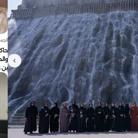
الجمعة 7 أغ
حاكم
وال
بن ع