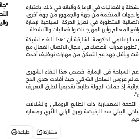
"جائ
شطة والفعاليات في الإمارة وآلياته في ذلك، باعتباره
التج
ة والجهات المنظمة من جهة والجمهور من جهة أخرى،
وال
تصالية المتطورة في تعزيز الحركة السياحية لإمارة
 المعالم وأبرز المهرجانات والفعاليات والأنشطة.
ب الإعلامي لحكومة الشارقة أن "هذا اللقاء لشبكة
 تطوير قدرات الأعضاء في مجال الاتصال الفعال مع
وقت وبأقل جهد عبر التمكن من مهارات توظيف أحدث
دعم السياحة في الإمارة، خصص هذا اللقاء الشهري
 معالم عروس الساحل الشرقي، حيث أفادت هدى الدح
تراثية، إذ حملت الجولة طابعاً تقديمياً لطرق التعريف
".
لتحفة المعمارية ذات الطابع الروماني والشلالات
ياحي البيئي سد الرفيصة وبرج الرابي الأثري ومساره
يم.
مشاركة
طباعة