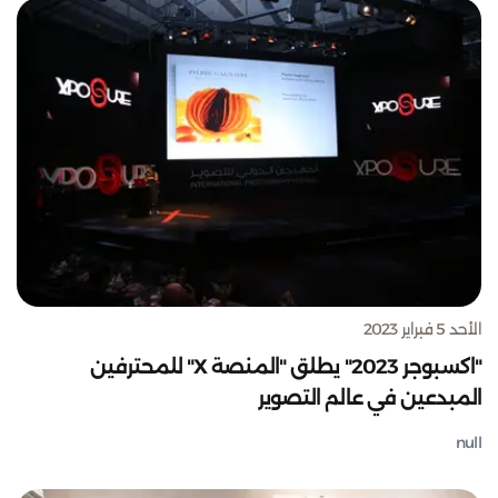
الأحد 5 فبراير 2023
"اكسبوجر 2023" يطلق "المنصة X" للمحترفين
المبدعين في عالم التصوير
null