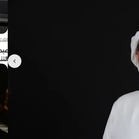
الثلاثاء 4 أغسط
عبد
الت