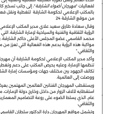
لفعاليات "
مهرجان أضواء الشارقة
"، إلى جانب تسخير ك
بالمكتب الإعلامي لحكومة الشارقة لتغطية ونقل فعال
من موقع الشارقة 24
وقال سعادة طارق سعيد علاي مدير المكتب الإعلامي 
الرؤية الثقافية والفنية والسياحية لإمارة الشارقة، ا
محمد القاسمي عضو المجلس الأعلى حاكم الشارقة، و
مواكبة هذه الرؤية بدعم هذه الفعالية التي تعزز من م
والثقافي."
وأكد مدير المكتب الإعلامي لحكومة الشارقة أن مهرجان
تنظمها الإمارة، وعليه يحرص المكتب على دعم وتغطية
تكاتف الجهود بين مختلف جهات ومؤسسات إمارة الشار
ووصلت إلى العالمية.
ويستقطب المهرجان الفنانين العالمين المهتمين بعر
استقطابه لآلاف الزوار من داخل وخارج دولة الإمارات، 
عام، الذي يسلط الضوء على روعة التصاميم المعمارية ل
والثقافي.
وتشمل مواقع المهرجان دارة الدكتور سلطان القاسمي ل