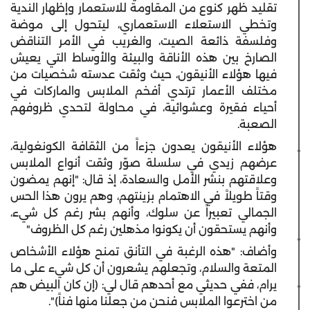
تقليد ظهر كنوع من المقاومة للاستعمار وإظهار الندية
وتخطي الاستعلاء الاستعماري، ليتحول إلى موضة
وفلسفة ذائعة الصيت، والغريب في الأمر التناقض
الصارخ بين هذه الأناقة والبيئة والأوساط التي يعيش
فيها هؤلاء الأنيقون، حيث وثقت عدسته شخصيات من
مختلف الأعمار ترتدي أفخم الملابس والماركات في
أحياء فقيرة وعشوائية، في محاولة لتحدي ظروفهم
الصعبة.
هؤلاء الأنيقون يعدون جزءاً من الثقافة الكونغولية،
عرضهم زيدي في سلسلة صوّر وثقت أنواع الملابس
وعلاقتهم بنشر الأمل والسعادة، إذ قال: "إنهم يمضون
وقتاً طويلاً في الاهتمام بزينتهم، وهم يرون هذا الحس
الجمالي تعبيراً عن سلوك، وأنهم بشر رغم كل شيء،
وأنهم يستحقون أن يكونوا مذهلين رغم كل الظروف"
وأضاف: "هذه الرغبة في التأنق تمنح هؤلاء الأشخاص
المتعة والسلام، وتجعلهم يشعرون أن كل شيء على ما
يرام، ففي حديثي مع أحدهم قال لي: (إن كان البيض هم
من اخترعوا الملابس فنحن من جعلنا منها فناً)".