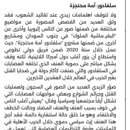
سلفادور: أمة محتجزة
ولا تتوقف اهتمامات زيدي عند تقاليد الشعوب، فقد
وثق العديد من القصص المصورة عن مواضيع
مختلفة، من ضمنها صور عن كنائس إثيوبيا، وأخرى عن
"البقر..ماشية الملوك" في جنوب السودان، ومشاريع
أخرى، من ضمنها مشروع "سلفادور: أمة محتجزة"، حيث
عمل خلال سنة 2020 ضمن فريق دولي تطوعي
واستطاع أن يزور أغلب دول أميركا اللاتينية، لكنه وقف
بشكل مباشر على دموية العنف الذي تخلفه العصابات
في السلفادور، والتي صنفت كأكثر دولة في ضحايا القتل
بغير الحرب في العالم خلال العقدين الأخيرين.
صوّر الزيدي العديد من الصور في السجون ولعمليات
القتل وجرائم الشوارع وبعض مواجهات العصابات التي
تشكل أرقاً مجتمعياً وسياسياً، وقال: "يعيش أغلب الناس
في خوف بسبب العنف والعنف المضاد وحالات الخطف
والاختفاء، وهو ما خلق حالة استنفارية دائمة، فقد أجج
هذا العنف إرث سياسي دموي خلال الحرب الأهلية في
الثمانينات، وقوة التنظيمات العصابية التي تعمل في