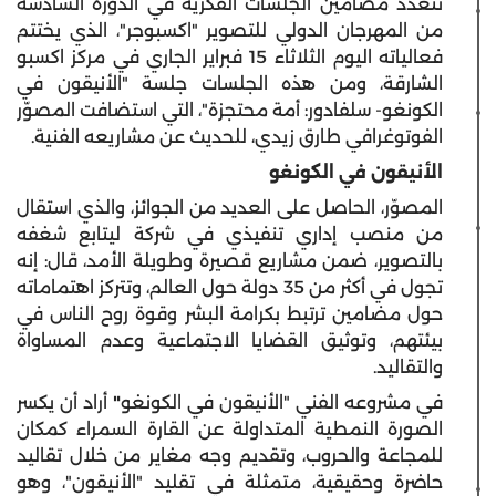
تتعدد مضامين الجلسات الفكرية في الدورة السادسة
من المهرجان الدولي للتصوير "اكسبوجر"، الذي يختتم
فعالياته اليوم الثلاثاء 15 فبراير الجاري في مركز اكسبو
الشارقة، ومن هذه الجلسات جلسة "الأنيقون في
الكونغو- سلفادور: أمة محتجزة"، التي استضافت المصوّر
الفوتوغرافي طارق زيدي، للحديث عن مشاريعه الفنية.
الأنيقون في الكونغو
المصوّر، الحاصل على العديد من الجوائز، والذي استقال
من منصب إداري تنفيذي في شركة ليتابع شغفه
بالتصوير، ضمن مشاريع قصيرة وطويلة الأمد، قال: إنه
تجول في أكثر من 35 دولة حول العالم، وتتركز اهتماماته
حول مضامين ترتبط بكرامة البشر وقوة روح الناس في
بيئتهم، وتوثيق القضايا الاجتماعية وعدم المساواة
والتقاليد.
في مشروعه الفني "الأنيقون في الكونغو
"
أراد أن يكسر
الصورة النمطية المتداولة عن القارة السمراء كمكان
للمجاعة والحروب، وتقديم وجه مغاير من خلال تقاليد
حاضرة وحقيقية، متمثلة في تقليد "الأنيقون"، وهو