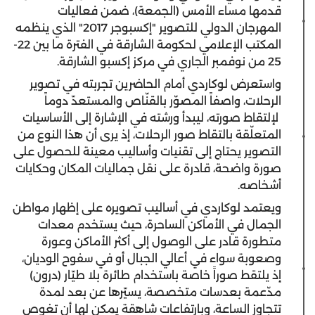
قدمها مساء الأمس (الجمعة)، ضمن فعاليات
المهرجان الدولي للتصوير "إكسبوجر 2017" الذي ينظمه
المكتب الإعلامي لحكومة الشارقة في الفترة ما بين 22-
25 من نوفمبر الجاري في مركز إكسبو الشارقة.
واستعرض لوكاردي أمام الحاضرين تجربته في تصوير
الرحلات، واصفاً المصوّر بالقنّاص والمستعدّ دوماً
لإلتقاط صورته، ليبدأ ورشته في الإشارة إلى الأساسيات
المتعلّقة بالتقاط صور الرحلات، إذ يرى أن هذا النوع من
التصوير يحتاج إلى تقنيات وأساليب معينة للحصول على
صورة واضحة، قادرة على نقل جماليات المكان وحكايات
أشخاصه.
ويعتمد لوكاردي في أساليب تصويره على إظهار مواطن
الجمال في الأماكن الساحرة، حيث يستخدم معدات
متطورة قادر على الوصول إلى أكثر الأماكن وعورة
وصعوبة سواء في أعالي الجبال أو في سفوح الوديان،
إذ يلتقط صوراً خاصة باستخدام طائرة بلا طيّار (درون)
مدّعمة بعدسات متخصصة، يسيّرها عن بعد لمدة
تتجاوز الساعة، وبارتفاعات شاهقة يمكن لها أن تغوص