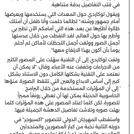
في قلب التفاصيل بدقة متناهية.
ويقول لوكاردي حول المعدات التي يستخدمها ويعرضها
أمام جمهور ورشته:" لطالما حلمت وأنا طفل أن أمتلك
طائرة أطيّرها عن بعد، هذه التي أمامكم الآن تطير بي
وأطير بها حول العالم، لقد التقطت من خلال عدستها
أجمل الصور ووثقت أجمل اللحظات لأماكن لم أحلم
يوماً بأن أكون بهذا الارتفاع معها".
ولفت لوكاردي إلى أن التقنية سهّلت على المصور الكثير
من الاجراءات وخففت عنه الأعباء، وقال: "لا يمكن أن
نعتمد على التقنية بشكلها الكامل دون الاستناد بشكل
كبير إلى أساس الابداع والعين التي تلتقط
الصورة، منوّها
ً إلى أن المؤثرات المستخدمة من خلال البرامج
الحاسوبية الحديثة يمكن لها أن تعطي رونقاً مميزاً
للصورة، لكن كلما اعتاد المصور على هذه المؤثرات كلما
بهتت صوره وتلاشت تفاصيل الدهشة الجميلة فيها.
واستقطب المهرجان الدولي للتصوير "اكسبوجر" في
دورته الثانية نخبة من كبار المصورين والمتحدثين
العالميين والمحليين لمشاركة تجاربهم وعرض خبراتهم،