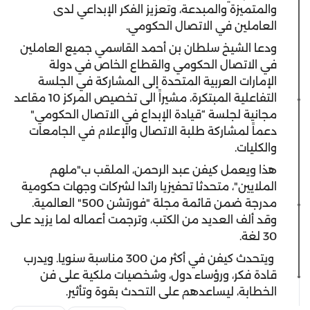
والمتميزة والمبدعة، وتعزيز الفكر الإبداعي لدى
العاملين في الاتصال الحكومي.
ودعا الشيخ سلطان بن أحمد القاسمي جميع العاملين
في الاتصال الحكومي والقطاع الخاص في دولة
الإمارات العربية المتحدة إلى المشاركة في الجلسة
التفاعلية المبتكرة، مشيراً الى تخصيص المركز 10 مقاعد
مجانية لجلسة “قيادة الإبداع في الاتصال الحكومي"
دعماً لمشاركة طلبة الاتصال والإعلام في الجامعات
والكليات.
هذا ويعمل كيفن عبد الرحمن، الملقب ب"ملهم
الملايين"، متحدثا تحفيزيا رائدا لشركات وجهات حكومية
مدرجة ضمن قائمة مجلة "فورتشن 500" العالمية.
وقد ألف العديد من الكتب، وترجمت أعماله لما يزيد على
30 لغة.
ويتحدث كيفن في أكثر من 300 مناسبة سنويا. ويدرب
قادة فكر، ورؤساء دول، وشخصيات ملكية على فن
الخطابة، ليساعدهم على التحدث بقوة وتأثير.