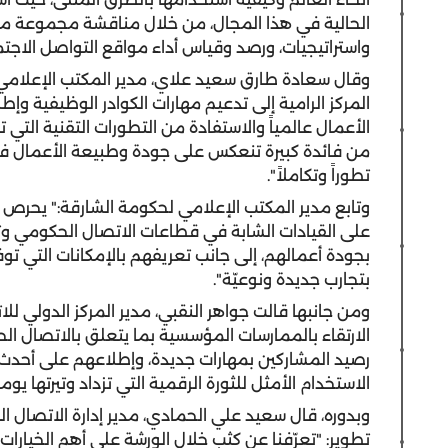
الحالية في هذا المجال، من خلال مناقشة مجموعة من
واستراتيجيات، ورصد وقياس أداء مواقع التواصل الاجتما
وقال سعادة طارق سعيد علاي، مدير المكتب الإعلامي
المركز الرامية إلى تدعيم مهارات الكوادر الوظيفية و
الأعمال عالمياً والاستفادة من التطورات التقنية التي ت
من فائدة كبيرة تنعكس على جودة وطبيعة الأعمال في ا
تطوراً وتكاملاً".
وتابع مدير المكتب الإعلامي لحكومة الشارقة:" يحرص ال
على القيادات الشابة في قطاعات الاتصال الحكومي وت
بجودة أعمالهم، إلى جانب تعريفهم بالإمكانات التي توف
بتجارب جديدة ونوعيّة".
ومن جانبها قالت جواهر النقبي، مدير المركز الدولي ل
الارتقاء بالممارسات المؤسسية بما يتعلق بالاتصال ا
رصيد المشاركين بمهارات جديدة، وإطلاعهم على أحد
الاستخدام الأمثل للثورة الرقمية التي تزداد وتيرتها يوما
وبدوره، قال سعيد علي الحمادي، مدير إدارة الاتصال
تطوير: "تعرّفنا عن كثب خلال الورشة على أهم الخيارا