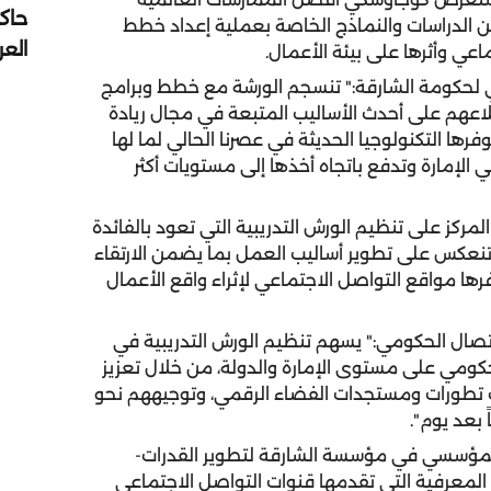
حاك
 الدراسات والنماذج الخاصة بعملية إعداد خطط
الع
عي وأثرها على بيئة الأعمال.
 لحكومة الشارقة:" تنسجم الورشة مع خطط وبرامج
إطلاعهم على أحدث الأساليب المتبعة في مجال ريادة
وفرها التكنولوجيا الحديثة في عصرنا الحالي لما لها
لإمارة وتدفع باتجاه أخذها إلى مستويات أكثر
مركز على تنظيم الورش التدريبية التي تعود بالفائدة
نعكس على تطوير أساليب العمل بما يضمن الارتقاء
رها مواقع التواصل الاجتماعي لإثراء واقع الأعمال
لاتصال الحكومي:" يسهم تنظيم الورش التدريبية في
لحكومي على مستوى الإمارة والدولة، من خلال تعزيز
ث تطورات ومستجدات الفضاء الرقمي، وتوجيههم نحو
ً بعد يوم".
 المؤسسي في مؤسسة الشارقة لتطوير القدرات-
ت المعرفية التي تقدمها قنوات التواصل الاجتماعي