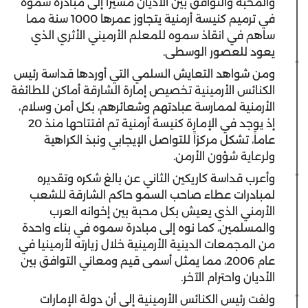
والمحبة والتوافق بين الأديان مشيراً إلى مبادرة سموه
في ترميم كنيسة أرمنية يتجاوز عمرها 1000 سنة مما
ساهم في انقاذ سموه للمعلم الأرميني الأثري الذي
يعود للعصور الوسطى.
ومن شواهد التعايش السلمي التي أوردها قداسة رئيس
الكنائس الأرمينية تخصيص إمارة الشارقة أماكن للطائفة
الأرمنية لممارسة عبادتهم وشعائرهم، بكل أمن وسلام،
إذ يوجد في الإمارة كنيسة أرمنية تم افتتاحها منذ 20
عاماً، تشكل مركزاً للتواصل الإيجابي ونبذ الكراهية
ولرعاية شؤون الأرمن.
وأعرب قداسة كاريكين الثاني عن بالغ شكره وتقديره
لمبادرات عطاء صاحب السمو حاكم الشارقة للشعب
الأرمني الذي يعيش بكل محبة بين إخوانه العرب
والمسلمين، كما نوه إلى مبادرة سموه في بناء واحدة
من المجمعات الدينية الأرمينية خلال زيارته لأرمينيا في
عام 2006، مما يمثل أسمى قيم ومعاني التوافق بين
الأديان واحترام الآخر.
ولفت رئيس الكنائس الأرمينية إلى أن دولة الإمارات