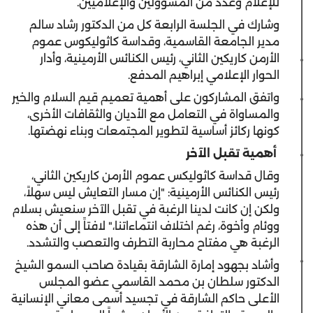
للإعلام وعدد من المسؤولين والإعلاميين.
وشارك في الجلسة الرابعة كل من الدكتور رشاد سالم
مدير الجامعة القاسمية، وقداسة كاثوليكوس عموم
الأرمن كاريكين الثاني، رئيس الكنائس الأرمينية، وأدار
الحوار الإعلامي إبراهيم المدفع.
واتفق المشاركون على أهمية تعميم قيم السلام والخير
والمساواة في التعامل مع الأديان والثقافات الأخرى،
كونها ركائز أساسية لتطوير المجتمعات وبناء نهضتها.
أهمية تقبل الآخر
وقال قداسة كاثوليكس عموم الأرمن كاريكين الثاني،
رئيس الكنائس الأرمينية: "إن مسار التعايش ليس سهلاً،
ولكن إن كانت لدينا الرغبة في تقبل الآخر سنعيش بسلام
ووئام وأخوة، رغم اختلاف انتماءاتنا،" لافتاً إلى أن هذه
الرغبة هي مفتاح محاربة التطرف والتعصب والتشدد.
وأشاد بجهود إمارة الشارقة بقيادة صاحب السمو الشيخ
الدكتور سلطان بن محمد القاسمي عضو المجلس
الأعلى حاكم الشارقة في تجسيد أسمى معاني الإنسانية