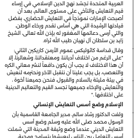
العربية المتحدة تجسّد نهج الدين الإسلامي في إرساء
قيم التعايش والتآخي على مستوى العالم، بعد أن
أصبحت الإمارات نموذجاً في التعايش الحضاري، بفضل
قيادتها الرشيدة التي هي أساس تقدم ورخاء الوطن،
والتي أرسى دعائمها المغفور له بإذن الله تعالى، الشيخ
زايد بن سلطان آل نهيان طيب الله ثراه.
وقال قداسة كاثوليكس عموم الأرمن كاريكين الثاني:
"على الرغم من اختلاف أدياننا، ومعتقداتنا، وشعائرنا، إلا
أن هذا الاختلاف لا يجب أن يكون دافعاً لنشر معاني الكره
والتعصب، بل يجب علينا أن نتقبل الآخر ونحترمه لنعيش
في بيئة مليئة بالسلام والقبول، فنحن جميعنا أخوة ،
والتعايش والإخاء جميعها تجسد القيم والتعاليم الدينية
على اختلافها ."
الإسلام وضع أسس التعايش الإنساني
ولفت الدكتور رشاد سالم، مدير الجامعة القاسمية بأن
الرسول محمد صلى الله عليه وسلم وضع أسس
التعايش الديني عندما وضع وثيقة المدينة التي شملت
أسس التعامل بين الناس ليعيشوا بتسامح ومحبة،