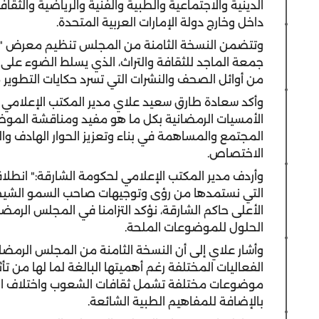
الدينية والاجتماعية والطبية والفنية والرياضية والث
داخل وخارج دولة الإمارات العربية المتحدة.
وتتضمن النسخة الثامنة من المجلس تنظيم معرض "ذاك
جمعة الماجد للثقافة والتراث، الذي يسلط الضوء على
من أوائل الصحف والنشرات التي تسرد حكايات التطوير من
وأكد سعادة طارق سعيد علاي مدير المكتب الإعلامي 
الأمسيات الرمضانية بكل ما هو مفيد ومناقشة الموضو
المجتمع والمساهمة في بناء وتعزيز الحوار الهادف وال
الاختصاص.
وأردف مدير المكتب الإعلامي لحكومة الشارقة:" انطلا
التي نستمدها من رؤى وتوجيهات صاحب السمو الشي
الأعلى حاكم الشارقة، نؤكد التزامنا في المجلس الر
الحلول للموضوعات الملحة.
وأشار علاي إلى أن النسخة الثامنة من المجلس الرمضا
الفعاليات المختلفة رغم أهميتها البالغة لما لها من 
موضوعات مختلفة تشمل ثقافات الشعوب واختلاف الأديا
بالإضافة للمفاهيم الطبية الشائعة.