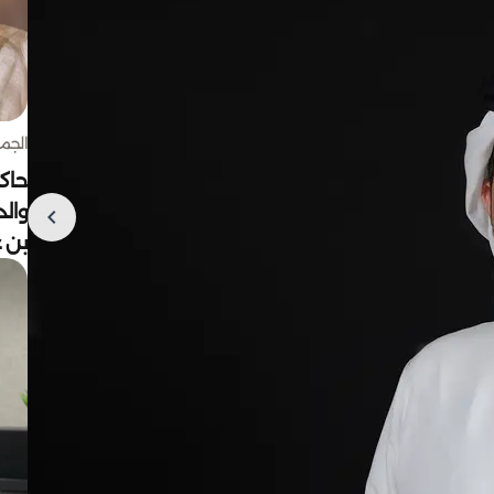
الجمعة 7 أغ
حاكم
وال
بن ع