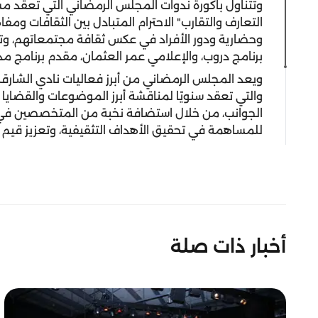
وتتناول باكورة ندوات المجلس الرمضاني التي تعقد مس
التعارف والتقارب" الاحترام المتبادل بين الثقافات ومف
وحضارية ودور الأفراد في عكس ثقافة مجتمعاتهم، و
برنامج دروب، والإعلامي عمر العثمان، مقدم برنامج مد
ويعد المجلس الرمضاني من أبرز فعاليات نادي الشارقة
والتي تعقد سنويًا لمناقشة أبرز الموضوعات والقضايا
الجوانب، من خلال استضافة نخبة من المتخصصين في م
للمساهمة في تحقيق الأهداف التثقيفية، وتعزيز قيم الح
أخبار ذات صلة