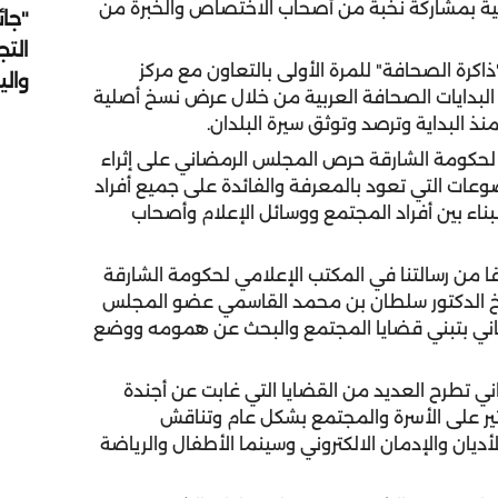
قافية بمشاركة نخبة من أصحاب الاختصاص والخبرة من
"جائ
التج
رة الصحافة" للمرة الأولى بالتعاون مع مركز
وال
 البدايات الصحافة العربية من خلال عرض نسخ أصلية
ذ البداية وترصد وتوثق سيرة البلدان.
لحكومة الشارقة حرص المجلس الرمضاني على إثراء
عات التي تعود بالمعرفة والفائدة على جميع أفراد
بناء بين أفراد المجتمع ووسائل الإعلام وأصحاب
قا من رسالتنا في المكتب الإعلامي لحكومة الشارقة
خ الدكتور سلطان بن محمد القاسمي عضو المجلس
مضاني بتبني قضايا المجتمع والبحث عن همومه ووضع
ني تطرح العديد من القضايا التي غابت عن أجندة
تأثير على الأسرة والمجتمع بشكل عام وتناقش
ن والإدمان الالكتروني وسينما الأطفال والرياضة