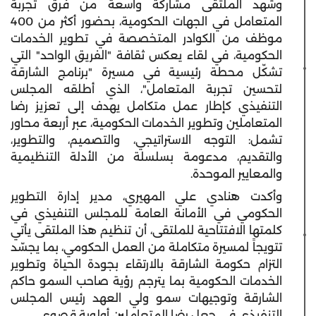
وشهد الملتقى مشاركة واسعة من فرق تجربة
المتعامل في الجهات الحكومية، بحضور أكثر من 400
موظف من الكوادر المتخصصة في تطوير الخدمات
الحكومية، في لقاء يعكس ثقافة "الفريق الواحد" التي
تشكّل محطة رئيسية في مسيرة "برنامج الشارقة
لتحسين تجربة المتعامل"، الذي أطلقه المجلس
التنفيذي كإطار عمل متكامل يهدف إلى تعزيز رضا
المتعاملين وتطوير الخدمات الحكومية، عبر أربعة محاور
تشمل: التوجه الاستراتيجي، والتصميم، والتطوير،
والتقديم، مدعومة بسلسلة من الأدلة التنظيمية
والمعايير الموحدة.
وأكدت هنادي علي المهيري، مدير إدارة التطوير
الحكومي في الأمانة العامة للمجلس التنفيذي في
كلمتها الافتتاحية للملتقى، أن تنظيم هذا الملتقى يأتي
تتويجاً لمسيرة متكاملة من العمل الحكومي، بما يجسّد
التزام حكومة الشارقة بالارتقاء بجودة الحياة وتطوير
الخدمات الحكومية بما يترجم رؤية صاحب السمو حاكم
الشارقة وتوجيهات سمو ولي العهد رئيس المجلس
التنفيذي في جعل رضا المتعاملين أولوية قصوى.