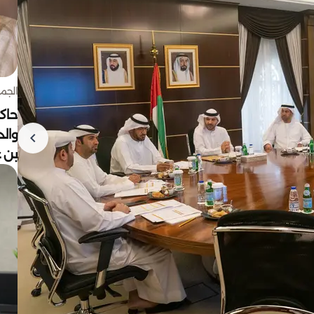
الجمعة 7 أغ
حاكم
وال
بن ع