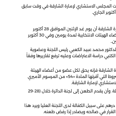
خابات المجلس الاستشاري لإمارة الشارقة في وقت سابق
.
أعلنت اللجنة العليا لانتخابات المجلس الاستشاري لإمارة الشارقة أن يوم غد الإثنين الموافق 28 أكتوبر
الجاري بدء تقديم طلبات الاعتراض على المرشحين لأعضاء الهيئات الانتخابية لمدة يومين وفي 30 أكتوبر
ن
..
لدكتور محمد عبيد الكعبي رئيس اللجنة وعضوية
بي دراسة الاعتراضات وعليه ترفع تقاريرها وفقاً
ارة الشارقة فإنه يحق لكل عضو من أعضاء الهيئة
الانتخابية الاعتراض على ترشح أحد المرشحين، وفقاً للشروط التي أقرتها المادة «54» من المرسوم الأميري
.
وحددت شروط الطعن أن يكون مبنياً على أسباب مقبولة. وأن يقدم الطعن إلى لجنة الدائرة خلال (28-29
فقاً للشروط يودع مقدم الطلب مبلغاً قدره (3000) درهم على سبيل الكفالة لدى اللجنة العليا ويرد هذا
 القرار في صالحه ويصادر إذا رفض طعنه
.