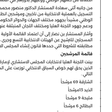
من جانبه أثنى سعادة المستشار الدكتور منصور محمد ب
التسجيل بالعملية الانتخابية من ناخبين ومرشحين ان
الوطني مشيداً بجهود مختلف الجهات والدوائر الحكومية
ودعم جهود اللجنة العليا ومختلف اللجان المنبثقة عنها 
وأشار المستشار بن نصار إلى أن اعتماد القائمة الأول
المسجلين للترشيح عن الهيئات الانتخابية التسع وج
مطابقته للشروط التي حددها قانون إنشاء المجلس الا
قائمة المرشحين
بينت اللجنة العليا لانتخابات المجلس الاستشاري لإمارة
الذين يحق لهم خوض السباق الانتخابي توزعت على الدوائ
التالي
.
الشارقة 69 مرشحاً
الذيد 13مرشحاً
مليحة 9 مرشحاً
البطائح 6 مرشحاً