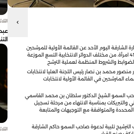
الثلاثاء 4 أغسط
عبد
الت
ة الشارقة اليوم الأحد عن القائمة الأولية للمرشحين
لعضوية المجلس 2019 التي ضمت 189 مرشحاً منهم 41 امرأة، من مختلف الدوائر الانتخابية التسع الموزعة
الضوابط والشروط المنظمة لعملية الترشح
ور منصور محمد بن نصار رئيس اللجنة
العليا لانتخابات
اء المترشحين في القائمة الأولية لانتخابات
صاحب السمو الشيخ الدكتور سلطان بن محمد القاسمي
ي والتبريكات بمناسبة الانتهاء من مرحلة تسجيل
المحددة والمتوافقة مع التوجيهات والمتابعة
 الترشيح تلبية لدعوة صاحب السمو حاكم الشارقة
الثلاثاء 4 أغسط
ة بصنع القرار
.