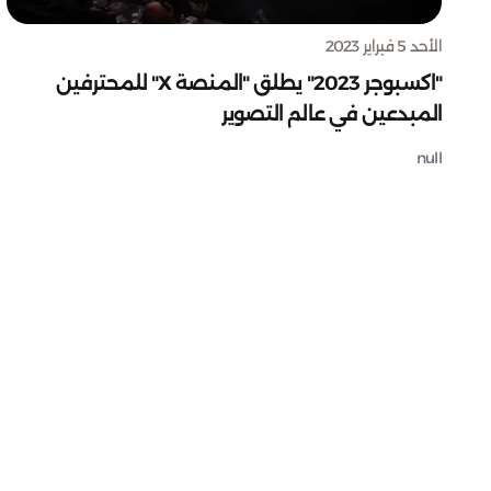
الأحد 5 فبراير 2023
"اكسبوجر 2023" يطلق "المنصة X" للمحترفين
المبدعين في عالم التصوير
null