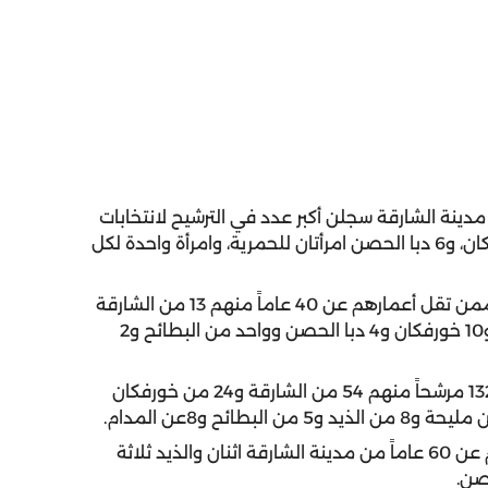
 مدينة الشارقة سجلن أكبر عدد في الترشيح لانتخابات
المجلس الاستشاري بـ 18 امرأة، و7 من كلباء، و 6 خورفكان، و6 دبا الحصن امرأتان للحمرية، وامرأة واحدة لكل
وبما يتعلق بالفئة العمرية فقد تم اعتماد 47 مرشحاً ممن تقل أعمارهم عن 40 عاماً منهم 13 من الشارقة
و5من كلباء و2من الذيد و4من المدام و6 من مليحة و10 خورفكان و4 دبا الحصن وواحد من البطائح و2
ووصل عدد من تتراوح أعمارهم بين 40-60 عاماً إلى 132 مرشحاً منهم 54 من الشارقة و24 من خورفكان
.
وأدرجت القائمة الأولية 10 مرشحين ممن تزيد أعمارهم عن 60 عاماً من مدينة الشارقة اثنان والذيد ثلاثة
صن.