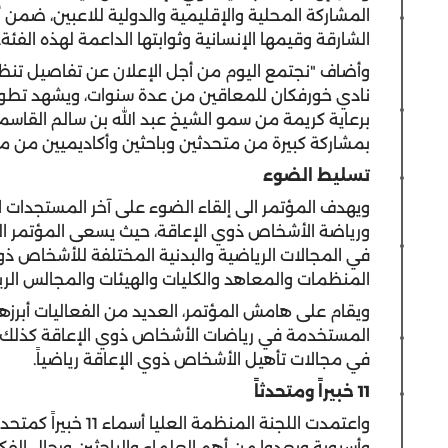
المشاركة المحلية والإقليمية والدولية للاعبين، ضمن أ
الشارقة وقيمها الإنسانية وثوابتها الداعمة لهذه الفئة.
وأضاف "نجتمع اليوم من أجل الإعلان عن تفاصيل تنظ
نادي خورفكان للمعاقين من عدة سنوات، ويشهد تطوراً م
برعاية كريمة من سمو الشيخ عبد الله بن سالم القاسم
بمشاركة كبيرة من متحدثين وباحثين وأكاديميين من م
تسليط الضوء
ويهدف المؤتمر الى إلقاء الضوء على آخر المستجدات الم
ورياضة الأشخاص ذوي الإعاقة، حيث يسعى المؤتمر الى 
في المجالات الرياضية والبدنية المختلفة للأشخاص ذو
المنظمات والمعاهد والكليات والهيئات والمجالس الر
ويقام على هامش المؤتمر، العديد من الفعاليات أبرزه
المستخدمة في رياضات الأشخاص ذوي الإعاقة كذلك ت
في مجالات تأهيل الأشخاص ذوي الإعاقة رياضياً.
11 خبيراً ومتحدثاً
وأسيوية ويعدوا من أهم العلماء والباحثين ورجال الفكر