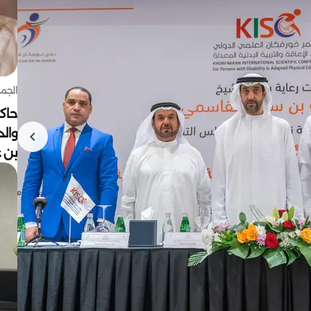
الجمعة 7 أغ
حاكم
وال
بن ع