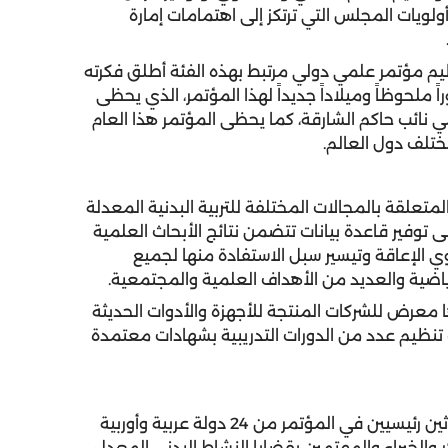
ولويات المجلس التي ترتكز إلى اهتمامات إمارة
يم مؤتمر علمي دولي مرتبط بهذه الفئة أطلق فكرته
لحوظاً وميلاداً جديداً لهذا المؤتمر، الذي يحظى
ي نائب حاكم الشارقة، كما يحظى المؤتمر هذا العام
ختلف دول العالم.
تعلقة بالمجالات المختلفة للتربية البدنية المعدلة
توفير قاعدة بيانات تتضمن نتائج الأبحاث العلمية
ي الإعاقة وتيسير سبل الاستفادة منها لجميع
ياضية والعديد من الأهداف العلمية والمجتمعية.
ا معرض للشركات المنتجة للأجهزة والأدوات الحديثة
نظيم عدد من الدورات التدريبية بشهادات معتمدة
واعتمدت اللجنة المنظمة العليا أسماء 11 خبيراً كمتحدثين رئيسيين في المؤتمر من 24 دولة عربية وأوربية
 والخبراء والمهتمين بقضايا النشاط البدني المعدل