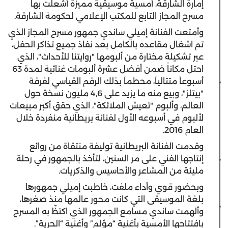
إمارة الشارقة، أمسية موسيقية مميزة أشعلت بها
مسرح المجاز التابع للمكتب الإعلامي لحكومة الشارقة.
وأمتعت الفنانة إميلي ساندي جمهور مسرح المجاز الذي
تم اشغال مقاعده بالكامل بعد نفاذ جميع تذاكر الحفل،
عبر تشكيلة مختارة من ألبومها "روايتنا للأحداث"، الذي
احتل مكاناً ضمن أفضل عشرة ألبومات غنائية لمدة 63
أسبوعاً متتالياً، محطماً بذلك الرقم القياسي لفرقة
"بيتلز"، وبيع منه ما يزيد على 4,6 مليون نسخة حول
العالم، وألبوم "تعيش الملائكة"، الذي حقق أكبر مبيعات
لألبوم في أسبوعه الأول لفنانة بريطانية منفردة خلال
العام 2016.
وقدمت الفنانة البريطانية توليفة منتقاة من روائع
إنتاجها الفني على مر السنين، لتأخذ بالجمهور في رحلة
مليئة من المشاعر والأحاسيس والذكريات.
وبحضور قوي وأداء ملفت، خاطبت إميلي جمهورها
بلغة الموسيقى التي كانت محور عالمها منذ صغرها،
وألهمت ساندي مسامع الجمهور الذي اكتظّ به المسرح
بافتتاحها الأمسية بأغنية “مؤلم” وأغنية “الحرية”.