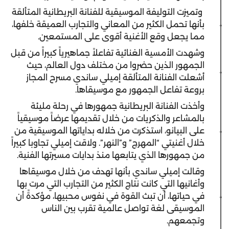
وتميزت التوليفة الموسيقية للفنانة البريطانية المتألقة
بأنها تحمل الكثير من المعاني والتجارب العميقة خلفها،
مما يجعل وقع الأغنية أقوى على المستمعين.
وشهدت الأمسية الغنائية تفاعلاً جماهيرياً كبيراً من قبل
الجمهور الذين حضروا من مختلف دول العالم، حيث
أشعلت الفنانة المتألقة إميلي ساندي مسرح المجاز
بروعة تفاعل الجمهور مع موسيقاها.
وأخذت الفنانة البريطانية جمهورها في رحلة مليئة
بالمشاعر والذكريات من خلال تقديمها عرضاً موسيقياً
على البيانو، استذكرت من خلاله بداياتها الموسيقية من
خلال أغنيتي “المهرج” و”النهر”. ولاقت إميلي تجاوبا كبيراً
من جمهورها الذي يتابعها منذ بدايات مسيرتها الفنية.
وقالت إميلي ساندي بأنها تهدف من خلال موسيقاها
وأغانيها التي كانت نتاج الكثير من التجارب التي مرت بها
في حياتها، أن تبث القوة في نفوس محبيها، مؤكدةً أن
الموسيقى لغة تواصل عالمية تقرب بين الناس
وتجمعهم.