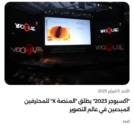
الأحد 5 فبراير 2023
"اكسبوجر 2023" يطلق "المنصة X" للمحترفين
المبدعين في عالم التصوير
null