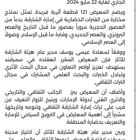
الجاري لغاية 22 مايو 2024.
ويضم المعرض 121 قطعة أثرية فريدة، تمثل نماذج
مختارة من الفترات الحضارية في إمارة الشارقة، بدءاً من
العصور الحجرية مروراً بعصور ما قبل التاريخ والعصر
البرونزي، والعصر الحديدي، وفترة ما قبل الإسلام، وصولاً
إلى العصر الإسلامي.
ووفقاً لسعادة عيسى يوسف مدير عام هيئة الشارقة
للآثار فإن المعرض المقرر انعقاده في سمرقند
يستهدف تعزيز أواصر التعاون في مجال البحث الأثري
وتبادل الخبرات والبحث العلمي المشترك في مجال
التراث الثقافي.
وأضاف أن المعرض يبرز الجانب الثقافي والتاريخي
والاثري الغني لدولة الإمارات، ويتيح للزوار التعرف عن
قرب على تراث إمارة الشارقة الثقافي وتنوعه وتاريخها،
مشيراً إلى أهمية المعارض في الترويج السياحي للإمارة
والتعريف بحضارة المنطقة.
وبين مدير عام هيئة الشارقة للآثار، أن اختيار مدينة
سمرقند لإقامة المعرض لدورها الثقافي والعلمي على