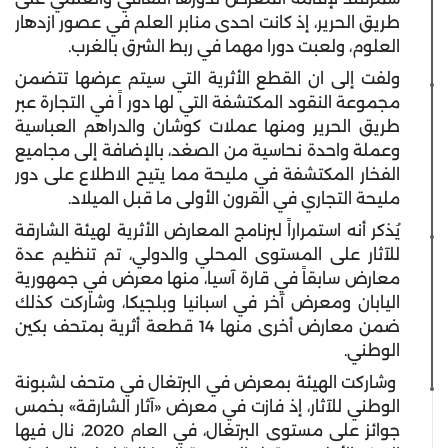
طريق الحرير، إذ كانت احدى منابر العلم في عصور ازدهار
العلوم، ولعبت دورا مهما في ربط الشرق بالغرب.
ولفت إلى ان القطع الأثرية التي سيتم عرضها تتضمن
مجموعة النقود المكتشفة التي لها دور اً في التجارة عبر
طريق الحرير ومنها عملات كوشان والدراهم العباسية
وعملة واحدة نحاسية من الصغد، بالإضافة إلى مجاميع
الفخار المكتشفة في مليحة مما يتيح الاطلاع على دور
مليحة التجاري في القرون الأولى ما قبل الميلاد.
يُذكر أنه استمراراً لبرنامج المعارض الأثرية لهيئة الشارقة
للآثار على المستوى المحلي والدولي، تم تنظيم عدة
معارض سابقاً في قارة آسيا، منها معرض في جمهورية
اليابان ومعرض آخر في اسبانيا وبلجيكا، وشاركت كذلك
ضمن معارض أخرى منها 14 قطعة أثرية بمتحف بكين
الوطني.
وشاركت الهيئة بمعرض في البرتغال في متحف لشبونة
الوطني للآثار، إذ فازت في معرض «آثار الشارقة» بخمس
جوائز على مستوى البرتغال، في العام 2020، نال فيها