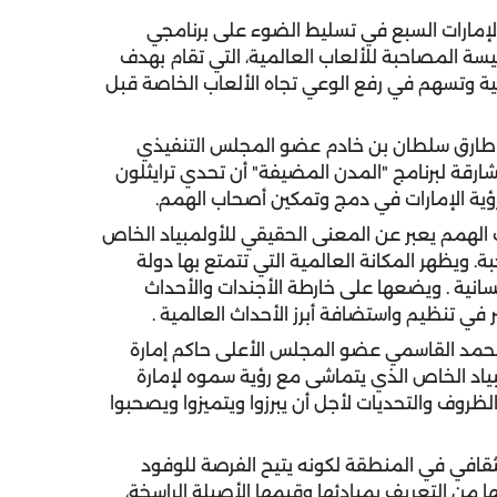
لإمارات السبع في تسليط الضوء على برنامجي
يسة المصاحبة للألعاب العالمية، التي تقام بهدف
ية وتسهم في رفع الوعي تجاه الألعاب الخاصة قبل
ر طارق سلطان بن خادم عضو المجلس التنفيذي
الشارقة لبرنامج "المدن المضيفة" أن تحدي ترايثلون
رؤية الإمارات في دمج وتمكين أصحاب الهمم.
 الهمم يعبر عن المعنى الحقيقي للأولمبياد الخاص
 ويظهر المكانة العالمية التي تتمتع بها دولة
نسانية . ويضعها على خارطة الأجندات والأحداث
 في تنظيم واستضافة أبرز الأحداث العالمية .
حمد القاسمي عضو المجلس الأعلى حاكم إمارة
مبياد الخاص الذي يتماشى مع رؤية سموه لإمارة
ظروف والتحديات لأجل أن يبرزوا ويتميزوا ويصحبوا
الثقافي في المنطقة لكونه يتيح الفرصة للوفود
 من التعريف بمبادئها وقيمها الأصيلة الراسخة،