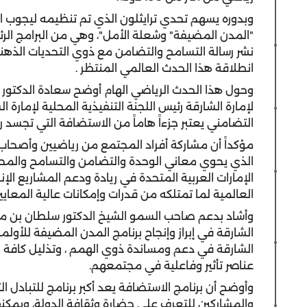
وبدوره يسهم تحدي ترايثلون الذي تم تنظيمه ليجوب ا
"المدن المضيفة" وشعلة الأمل"، وهي من البرامج الرئ
نشر رسالة التسامح والتضامن مع ذوي التحديات الذهن
انطلاقة هذا الحدث العالمي المنتظر .
وحول هذا الحدث الرياضي الهام أوضح سعادة الدكتو
لإمارة الشارقة رئيس اللجنة التنفيذية المحلية لإمارة 
التضامني يعتبر جزءاً هاماً من الاستضافة التي تجسد 
مؤكداً أن مشاركة أفراد المجتمع من رياضيين وأصحاب
الذي يحوي معاني الوحدة والتضامن والتسامح والمحبة.
الإمارات العربية المتحدة في ريادة ودعم المشاريع الإ
العالمية لما تمتلكه من قدرات وإمكانات عالية المعايير
وأشاد بدعم صاحب السمو الشيخ الدكتور سلطان بن م
الشارقة في إبراز وإنجاح برنامج المدن المضيفة للأول
الشارقة في دعم ومساندة ذوي الهمم ، وتذليل كافة ال
عناصر تأثير وفاعلية في مجتمعهم.
وأوضح أن برنامج الاستضافة يعد أكبر برنامج للتبادل 
والمشاركين للتعرف على حضارة وثقافة الدولة، ويمكنها