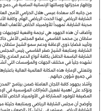
وإظهار منجزاتها ورسالتها الإنسانية السامية في دمج
من جانبه أكد سعادة عيسى هلال الحزامي الأمين ال
الشارقة الرياضي لهذا الحدث الرياضي الهام، وكافة ال
مدينة الشارقة، تمهيداً للأولمبياد الخاص للألعاب العالمية
وأضاف أن هذه الجهود هي ترجمة واقعية لتوجيهات ور
سلطان بن محمد القاسمي عضو المجلس الأعلى حاكم ا
وتأييد قضايا ذوي الإعاقة ودعم سمو الشيخ سلطان 
الشارقة، ومتابعة الشيخ صقر القاسمي رئيس المجلس 
الشارقة الباسمة الحافل بكافة أنواع الدعم المادي و
نشهده جلياً في مختلف الجهات والمؤسسات التي أنش
ولتعتلي الإمارة هذه المكانة العالمية العالية باعتبارها
في جميع شؤون حياتهم .
وأشاد بجهود كافة اللجان العاملة ضمن برنامج "المد
ونؤكد على أهمية تفعيل الشراكات المؤسسية في الإمار
المضيفة للوفود المشاركة في الأولمبياد الخاص للألعاب ا
وأوضح أن مجلس الشارقة الرياضي وبمتابعة حثيثة 
الشارقة الرياضي مستمر في تذليل كل الصعاب وتسخير 