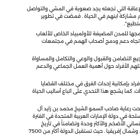
لإعاقة التي تجعله يجد صعوبة في المشي والتواصل
مام مشاركة ابنهم في الحياة . فمضت في تطوير
تطيع".
جها للمدن المضيفة للأولمبياد الخاص للألعاب
وعي المجتمعي تجاه دعم ودمج أصحاب الهمم في مجتمعات
جيع التضامن والقبول والوعي والتكامل والمساواة
لهم الأفراد حول أهمية العمل الجماعي والدعم
فراد بإمكانية إحداث الفرق في مختلف القضايا
ات. كما يشجع هذا التحدي على اتباع أساليب الحياة
تحت رعاية صاحب السمو الشيخ محمد بن زايد آل
لحة في دولة الإمارات العربية المتحدة في الفترة
 الرياضي والإنساني الأضخم والأكثر وحدة وتضامناً في تاريخ
الأولمبياد الخاص على مستوى منطقة الشرق الأوسط وشمال إفريقيا . حيث تستقبل الدولة أكثر من 7500