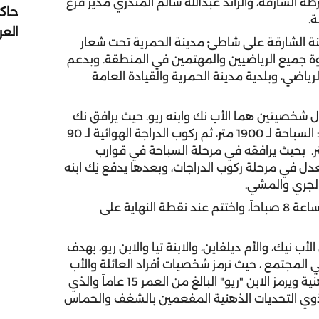
الشارقة، والرائد عبدالله سالم المنذري مدير فرع
حاك
ة.
الع
نة الشارقة على شاطئ مدينة الحمرية تحت شعار
وة جميع الرياضيين والمهتمين في المنطقة. وبدعم
ياضي، وبلدية مدينة الحمرية والقيادة العامة
شخصيتين هما الأب نِك وابنه ريو. حيث يرافق نِك
إبنه ريو طوال الرحلة بأكملها في 4 مراحل رياضية هي : السباحة لـ 1900 متر، ثم ركوب الدراجة الهوائية لـ 90
ـ 21 كم ، وأخيراً المشي لمسافة 1 كيلو متر. بحيث يرافقه في مرحلة السباحة في قوارب
دل في مرحلة ركوب الدراجات، وبعدها يدفع نِك ابنه
لجري والمشي.
وقد بدأ التحدي من شاطئ مدينة الحمرية في تمام الساعة 8 صباحاً، واختتم عند نقطة النهاية على
ب نيك، والأم ديلفاين، والابنة تيا والابن ريو، بهدف
 المجتمع ، حيث ترمز شخصيات أفراد العائلة والأب
نِك إلى المجتمع بأفراده الداعمين لذوي التحديات الذهنية ويرمز الابن "ريو" البالغ من العمر 15 عاماً والذي
ابته باضطراب "متلازمة الحذف 1q44" إلى ذوي التحديات الذهنية المفعمين بالشغف والحماس