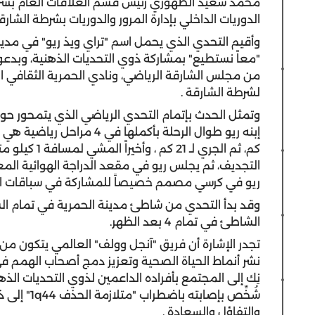
محمد سعيد الظهوري رئيس قسم العلاقات العام بشرطة 
الدوريات الداخلي بإدارة المرور والدوريات بشرطة الشارق
وأقيم التحدي الذي يحمل اسم "تراي ويذ ريو" في مدي
"معاً نستطيع" بمشاركة ذوي التحديات الذهنية، وبدع
من مجلس الشارقة الرياضي، ونادي الحمرية الثقافي الر
لشرطة الشارقة .
وتمثل الحدث بإتمام التحدي الرياضي الذي يتمحور حول 
كم، ثم الجري ل
التجديف، ثم يجلس ريو في مقعد الدراجة الهوائية المع
ريو في كرسي مصمم خصيصاً للمشاركة في سباقات ا
الشاطئ في تمام 4 بعد الظهر.
تجدر الإشارة أن فريق "آنجل وولف" العالمي يتكون من الأ
نشر أنماط الحياة الصحية وتعزيز دمج أصحاب الهمم في
شُخِّص بإص
والتفاؤل والسعادة .