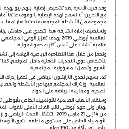
وقد قررت الأسرة بعد تشخيص إصابة ابنهم ريو بهذه ا
مع الآخرين؛ ألا تسمح لهذه الإصابة بالوقوف عائقاً أ
مجموعة من الأنشطة المجتمعية تحت شعار "معاً نس
وتستضيف إمارة الشارقة هذا التحدي على هامش برنام
العالمية أبوظبي 2019 بهدف تعزيز ال
عالمية أنشئت على أسس أكثر صحة وشمولية.
وتحفز من خلال هذا التظاهرة الرياضية الهامة إلى تش
للأشخاص ذوي التحديات الذهنية داخل المجتمع. كما ت
الأسري وتحمل المسؤولية المجتمعية.
كما يسهم تحدي الترايثلون الرياضي في تحفيز إدراك الأ
العالمية ، وإشراك المجتمع فيها عبر الأنشطة والفعالي
الصحية، وممارسة الرياضة على الدوام.
وستقام الألعاب العالمية للأولمبياد الخاص بأبوظبي 
نهيان ولي عهد أبوظبي نائب القائد الأعلى للقوات المس
من 14 إلى 21 مارس 2019 . لتشكل الحدث
رياضي من أكثر من 190 دولة.