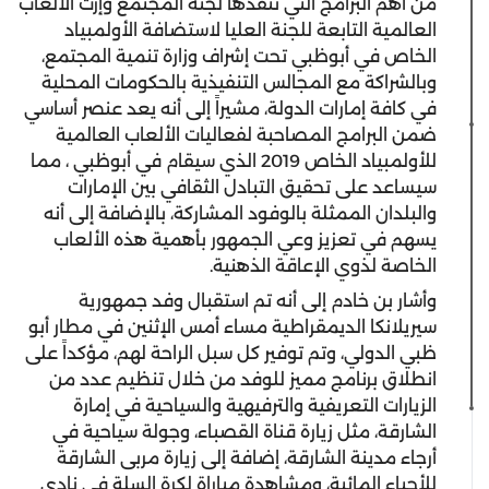
من أهم البرامج التي تنفذها لجنة المجتمع وإرث الألعاب
العالمية التابعة للجنة العليا لاستضافة الأولمبياد
الخاص في أبوظبي تحت إشراف وزارة تنمية المجتمع،
وبالشراكة مع المجالس التنفيذية بالحكومات المحلية
في كافة إمارات الدولة، مشيراً إلى أنه يعد عنصر أساسي
ضمن البرامج المصاحبة لفعاليات الألعاب العالمية
للأولمبياد الخاص 2019 الذي سيقام في أبوظبي ، مما
سيساعد على تحقيق التبادل الثقافي بين الإمارات
والبلدان الممثلة بالوفود المشاركة، بالإضافة إلى أنه
يسهم في تعزيز وعي الجمهور بأهمية هذه الألعاب
الخاصة لذوي الإعاقة الذهنية.
وأشار بن خادم إلى أنه تم استقبال وفد جمهورية
سيريلانكا الديمقراطية مساء أمس الإثنين في مطار أبو
ظبي الدولي، وتم توفير كل سبل الراحة لهم، مؤكداً على
انطلاق برنامج مميز للوفد من خلال تنظيم عدد من
الزيارات التعريفية والترفيهية والسياحية في إمارة
الشارقة، مثل زيارة قناة القصباء، وجولة سياحية في
أرجاء مدينة الشارقة، إضافة إلى زيارة مربى الشارقة
للأحياء المائية، ومشاهدة مباراة لكرة السلة في نادي