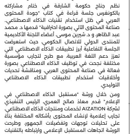
نظم جناح حكومة الشارقة في ختام مشاركته
بالكونغرس جلسة قراءة في كتاب "جودة المحتوى
العربي في ظل استخدام تقنيات الذكاء الاصطناعي..
صناعة المحتوى الآلي بصورة احترافية" قدمها د. محمد
عبد الظاهر، و د. شيرين موسى، أعضاء اللجنة الأكاديمية
للمنتدى الدولي للاتصال الحكومي، حيث استعرضت
الجلسة التفاعلية أبرز تطبيقات الذكاء الاصطناعي التي
تعزز دعم اللغة العربية، مع طرح لتجارب مؤسسية
مختلفة نجحت في توظيف الذكاء الاصطناعي بصورة
فعالة في صناعة المحتوى العربي، ومناقشة تحديات
وأخلاقيات استخدام تطبيقات الذكاء الاصطناعي
التوليدي.
ومن خلال ورشة "مستقبل الذكاء الاصطناعي في
الإعلام" قدم معاذ صالح العمري، الرئيس التنفيذي
لشركة AIZATION لخدمات ومنتجات الذكاء الاصطناعي،
تجارب إعلامية لإنشاء المحتوى بأشكاله المختلفة بناءً
على تحليلات توجهات وتفضيلات الجمهور، وطرحت
الورشة اتجاهات المستقبل الإعلامي وارتباطه بالتقنيات