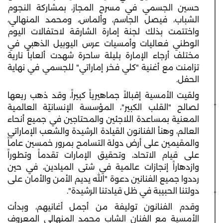
حسين الجسمي في مسرح المجاز، بمشاركة النجوم
الشباب، فيصل الجاسم، وألماس، ومحمد المنهالي،
واختتمت بذلك لجنة إمارة الشارقة لاحتفالات اليوم
الوطني فعاليات وأمسيات عرس اليوبيل الذهبي في
مختلف أرجاء الإمارة بليلة ساحرة شهدت ألعاباً نارية
تزامنت مع أغنية "كلي فخر إماراتي" للجسمي في نهاية
الحفل.
ولقيت الأمسية إقبالاً جماهيرياً كبيراً، وقد ذهب ريعها
لصالح "القلب الكبير"، المؤسسة الإنسانيّة العالمية
المعنية بمساعدة اللاجئين والمحتاجين في جميع أنحاء
العالم، وهنأ الفنانون القيادة الرشيدة والشعب الإماراتي
والمقيمين على أرض دولة التسامح بمرور خمسين عاماً
على قيام الاتحاد، وتحقيق الإمارات تقدماً وتطوراً
وازدهاراً إنجازات عالمية في شتى الميادين، في حين
رددوا جميع الفنانين دعوة "الله يديم الأمن والأمان على
دولتنا الحبيبة في ظل قيادتنا الرشيدة".
وقدم الفنانون توليفة من أجمل أغانيهم، وبدأت
الأمسية مع الفنان الشاب محمد المنهالي المعروف