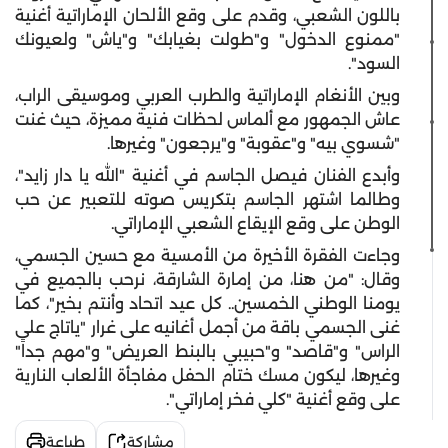
باللون الشعبي، وقدم على وقع الألحان الإماراتية أغنية
"ممنوع الدخول" و"طولت بغيابك" و"ياش" ولعيونك
السود".
وبين الأنغام الإماراتية والطرب العربي وموسيقى الراب،
عاش الجمهور مع ألماس لحظات فنية مميزة، حيث غنت
"شسوي بيه" و"عقوبة" و"يرجعون" وغيرها.
وأبدع الفنان فيصل الجاسم في أغنية "الله يا دار زايد"،
وطالما اشتهر الجاسم بتكريس صوته للتعبير عن حب
الوطن على وقع الإيقاع الشعبي الإماراتي.
وجاءت الفقرة الأخيرة من الأمسية مع حسين الجسمي،
وقال: "من هنا، من إمارة الشارقة، نرحب بالجميع في
يومنا الوطني الخمسين.. كل عيد اتحاد وأنتم بخير"، كما
غنى الجسمي باقة من أجمل أغانيه على غرار "ياتاج على
الراس" و"قاصد" و"حبيبي بالبنط العريض" و"مهم جداً"
وغيرها، ليكون مسك ختام الحفل مفاجأة الألعاب النارية
على وقع أغنية "كلي فخر إماراتي".
مشاركة
طباعة