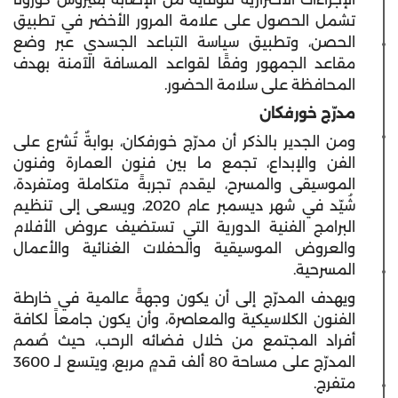
تشمل الحصول على علامة المرور الأخضر في تطبيق
الحصن، وتطبيق سياسة التباعد الجسدي عبر وضع
مقاعد الجمهور وفقًا لقواعد المسافة الآمنة بهدف
المحافظة على سلامة الحضور.
مدرّج خورفكان
ومن الجدير بالذكر أن مدرّج خورفكان، بوابةٌ تُشرع على
الفن والإبداع، تجمع ما بين فنون العمارة وفنون
الموسيقى والمسرح، ليقدم تجربةً متكاملة ومتفردة،
شُيّد في شهر ديسمبر عام 2020، ويسعى إلى تنظيم
البرامج الفنية الدورية التي تستضيف عروض الأفلام
والعروض الموسيقية والحفلات الغنائية والأعمال
المسرحية.
ويهدف المدرّج إلى أن يكون وجهةً عالمية في خارطة
الفنون الكلاسيكية والمعاصرة، وأن يكون جامعاً لكافة
أفراد المجتمع من خلال فضائه الرحب، حيث صُمم
المدرّج على مساحة 80 ألف قدمٍ مربع، ويتسع لـ 3600
متفرج.