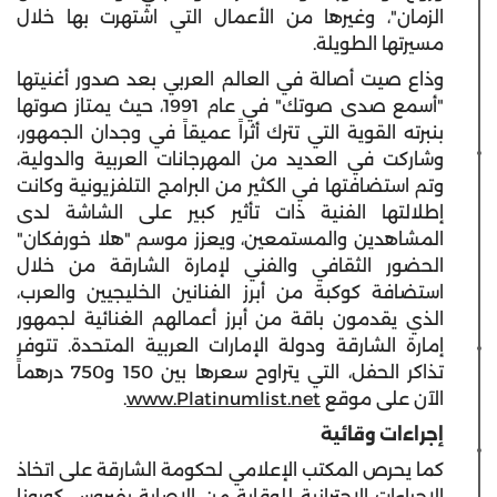
الزمان"، وغيرها من الأعمال التي اشتهرت بها خلال
مسيرتها الطويلة.
وذاع صيت أصالة في العالم العربي بعد صدور أغنيتها
"أسمع صدى صوتك" في عام 1991، حيث يمتاز صوتها
بنبرته القوية التي تترك أثراً عميقاً في وجدان الجمهور،
وشاركت في العديد من المهرجانات العربية والدولية،
وتم استضافتها في الكثير من البرامج التلفزيونية وكانت
إطلالتها الفنية ذات تأثير كبير على الشاشة لدى
المشاهدين والمستمعين، ويعزز موسم "هلا خورفكان"
الحضور الثقافي والفني لإمارة الشارقة من خلال
استضافة كوكبة من أبرز الفنانين الخليجيين والعرب،
الذي يقدمون باقة من أبرز أعمالهم الغنائية لجمهور
إمارة الشارقة ودولة الإمارات العربية المتحدة. تتوفر
تذاكر الحفل، التي يتراوح سعرها بين 150 و750 درهماً
الآن على موقع
www.Platinumlist.net
.
إجراءات وقائية
كما يحرص المكتب الإعلامي لحكومة الشارقة على اتخاذ
الإجراءات الاحترازية للوقاية من الإصابة بفيروس كورونا