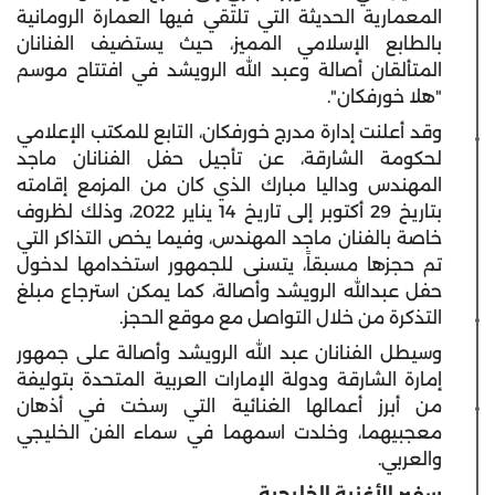
المعمارية الحديثة التي تلتقي فيها العمارة الرومانية
بالطابع الإسلامي المميز، حيث يستضيف الفنانان
المتألقان أصالة وعبد الله الرويشد في افتتاح موسم
"هلا خورفكان".
وقد أعلنت إدارة مدرج خورفكان، التابع للمكتب الإعلامي
لحكومة الشارقة، عن تأجيل حفل الفنانان ماجد
المهندس وداليا مبارك الذي كان من المزمع إقامته
بتاريخ 29 أكتوبر إلى تاريخ 14 يناير 2022، وذلك لظروف
خاصة بالفنان ماجد المهندس، وفيما يخص التذاكر التي
تم حجزها مسبقاً، يتسنى للجمهور استخدامها لدخول
حفل عبدالله الرويشد وأصالة، كما يمكن استرجاع مبلغ
التذكرة من خلال التواصل مع موقع الحجز.
وسيطل الفنانان عبد الله الرويشد وأصالة على جمهور
إمارة الشارقة ودولة الإمارات العربية المتحدة بتوليفة
من أبرز أعمالها الغنائية التي رسخت في أذهان
معجبيهما، وخلدت اسمهما في سماء الفن الخليجي
والعربي.
سفير الأغنية الخليجية