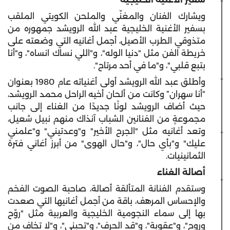
ويشارك الفنان والمغنّي والملحن الكويتي الملقب
بسفير الأغنية الخليجية عبد الله الرويشد جمهوره من
متذوقي الطرب الأصيل، أجمل أغانيه التي وضعته على
خريطة الفن مثل "دنيا الوله"، و"اللي نساك انساه"، و"أنا
بتبع قلبي"، و"ما في أحد مرتاح".
وأطلق عبد الله الرويشد أولى أغنياته عام 1980 بعنوان
“أنا سهران” وكانت من ألحان أخيه الراحل محمد الرويشد،
حيث أضاف الرويشد لونًا جديدًا من الغناء إلى جانب
مجموعةٍ من الفنانين الشباب آنذاك منهم نبيل شعيل،
وتعد أغانيه مثل "الجرح الأخير" و"وعدتيني" و"علمني
عليك" و"بأي حال"، و"حال الهوى" من أبرز أغاني فترة
الثمانينيات.
أصالة الغناء
وستقدم الفنانة المتألقة أصالة، صاحبة الصوت الفخم
والإحساس المرهف، باقة من أجمل أغانيها التي صعدت
بها إلى سماء النجومية الخليجية والعربية مثل "روّح
وروح"، و"عقوبة"، و"قد الحرف"، و"تحبني"، و"لا تخاف من