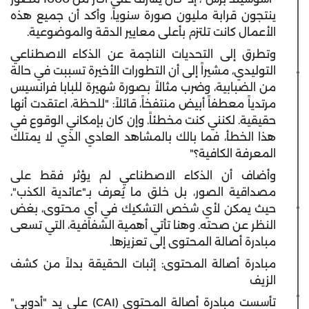
ينتجون قرابة مليون صورة سنوياً، وأكد أن جميع هذه
الأعمال كانت تلتزم بأعلى معايير الدقة والموضوعية.
وتطرق إلى التحديات الناجمة عن الذكاء الاصطناعي
التوليدي، مشيراً إلى أن التطورات الأخيرة تسببت في حالة
من الضبابية، وضرب مثالاً بصورة شهيرة للبابا فرانسيس
مرتدياً معطفاً أبيض منتفخاً، قائلاً: "للحظة، اعتقدت أنها
حقيقية. لكنني كنت مخطئاً. وإن كان بإمكاني الوقوع في
هذا الخطأ، فما بالك بالمشاهد العادي الذي لا يمتلك
المعرفة الكافية؟"
وأضاف أن الذكاء الاصطناعي لم يؤثر فقط على
مصداقية الصور، بل خلق ما يُعرف بـ"عائدية الكذب"،
حيث يمكن لأي شخص التشكيك في أي محتوى، بغض
النظر عن صحته. وهنا تأتي أهمية الشفافية، التي تسعى
مبادرة أصالة المحتوى إلى تعزيزها.
مبادرة أصالة المحتوى: إثبات الحقيقة بدلاً من كشف
الزيف
تأسست مبادرة أصالة المحتوى (CAI) على يد "أدوبي"