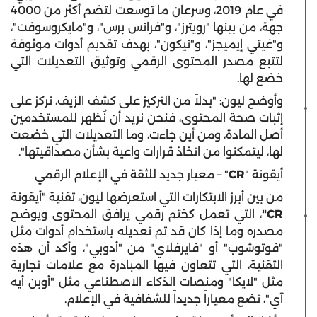
في عام 2019، وسرعان ما توسعت لتضم أكثر من 4000
جهة، من بينها "رويترز"، و"فرانس برس"، و"مايكروسوفت"،
و"غيتي إيميجز"، و"نيكون"، بهدف تقديم أدوات موثوقة
لتتبع مصدر المحتوى الرقمي وتوثيق التعديلات التي
خضع لها.
وأوضح ليون: "بدلاً من التركيز على كشف الزيف، نركز على
إثبات صحة المحتوى، فنحن نريد أن نُظهر للمستخدمين
أصل المادة، ومن أين جاءت، وما التعديلات التي خضعت
لها، ليتمكنوا من اتخاذ قرارات واعية بشأن مصداقيتها".
أيقونة "
CR
" – معيار جديد للثقة في الإعلام الرقمي
من بين أبرز الابتكارات التي استعرضها ليون، تقنية "أيقونة
CR"
، التي تعمل كختم رقمي يرافق المحتوى ويوضح
مصدره وما إذا كان قد تم تعديله باستخدام أدوات مثل
"فوتوشوب" أو "فايرفلاي" من "أدوبي"، وأكد أن هذه
التقنية، التي تتعاون فيها المبادرة مع علامات تجارية
مثل "لايكا" ومنصات الذكاء الاصطناعي مثل "أوبن أيه
آي"، تضع معياراً جديداً للشفافية في الإعلام.