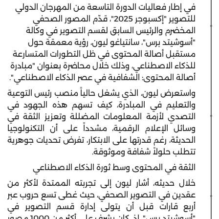
في إطار فعاليات الدورة التاسعة من المهرجان الدولي
للتصوير "إكسبوجر 2025"، قدّم المصور الصحفي
المخضرم والرئيس السابق لقسم التصوير في وكالة
"أسوشيتد برس"، سانتياغو ليون، رؤية معمقة حول
مستقبل أصالة المحتوى في ظل التطورات المتسارعة
للذكاء الاصطناعي، وذلك خلال محاضرة بعنوان "مبادرة
أصالة المحتوى: الشفافية في عصر الذكاء الاصطناعي".
واستعرض ليون، الذي يشغل حالياً منصب رئيس التوعية
والتعليم في المبادرة، كيف تسهم هذه الجهود في
التصدي لأزمة المعلومات المضللة وتعزيز الثقة في
وسائل الإعلام الرقمية، مشدداً على أن التكنولوجيا
الحديثة، رغم قدرتها على الابتكار، تفرض تحديات جوهرية
تتطلب حلولاً شفافة وموثوقة.
الثقة في المحتوى وسط ثورة الذكاء الاصطناعي
خلال حديثه، أشار ليون إلى تجربته الممتدة لأكثر من
عقدين في التصوير الصحفي، حيث غطى تسع حروب عبر
أربع قارات قبل أن يتولى إدارة قسم التصوير في
"أسوشيتد برس"، إذ كان يشرف على أكثر من 1000 مصور