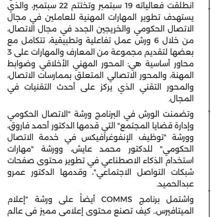
انطلقت فعالياته 19 سبتمبر وتختتم 22 سبتمبر، والذي
يستهدف تطوير المهارات المهنية للعاملين في مجال
الاتصال الحكومي والخريجين الجدد في مجال الاتصال،
من خلال 6 ورش عمل تفاعلية وتطبيقية، تتكامل مع
بعضها لتقديم مجموعة من المعارف والمهارات على 3
محاور أساسية هي: المحور المهني الأخلاقي وضوابط
المهنة، والمحور الاتصالي المتعلق بممارسات الاتصال،
والمحور التقني الذي يركز على أحدث التقنيات في
المجال.
وتضمنت الورش في البرنامج ورشة "الاتصال الحكومي
وإدارة قضايا المجتمع" التي قدمها الدكتور أحمد فاروق،
وورشة "توظيف الإنفوغرافيكس في خدمة الاتصال
الحكومي" للدكتور محمد عايش، وورشة "مهارات
استخدام الذكاء الاصطناعي في تطوير محتوى صفحات
شبكات التواصل الاجتماعي"، وقدمها الدكتور عمرو
عبدالحميد.
واشتمل برنامج COMMS أيضاً على ورشة "إعلام
الميتافيرس.. كيف تصنع محتوى إعلامي مميز في عالم