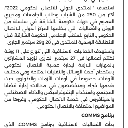
استضاف "المنتدى الدولي للاتصال الحكومي 2022"،
أكثر من 250 من الشباب وطلاب الجامعات ومديري
العموم في جهات حكومية بالشارقة، في سلسلة من
الورش والفعاليات التي ينظمها المركز الدولي للاتصال
الحكومي، التابع للمكتب الإعلامي لحكومة الشارقة، قبل
الانطلاقة الرسمية للمنتدى في 28 و29 سبتمبر الجاري.
وتستهدف الفعاليات الاستباقية، التي تتوزع على 11 ورشة
تختتم أعمالها في 27 سبتمبر الجاري، تزويد المشاركين
بالمهارات اللازمة لإدارة عملية الاتصال الحكومي
باستخدام أحدث الوسائل والتقنيات المتاحة وفي مختلف
الأوقات، خصوصاً في أوقات الأزمات والطوارئ، حيث
يقدمها خبراء ومتخصصون في مجالات: إدارة قضايا
المجتمع، واستخدام الإنفوغرافيكس والذكاء الاصطناعي
والميتافيرس في خدمة الاتصال الحكومي، وغيرها من
المواضيع المتعلقة بالاتصال الحكومي.
برنامج COMMS
بدأت الفعاليات الاستباقية ببرنامج COMMS، الذي