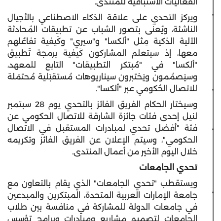
الفعاليات الاستباقية للمُنتدى.
ويركز التحدي عَلى علاقة الذكاء الاصطناعي بالأجيال
الناشئة، ويُعنَى بتصور الشباب عن تطبيقات المُحادثة
الآلية الذكية مِثل "ألكسا" و"سيري" وكَيفية تفاعُلهم
معها، إذ سيتعلم المشاركون كَيفية برمجة تَطبيق
"ألكسا" في "مُبتكر التطبيقات" التابع للمعهد،
وسيَصمُمون ويَختبرون سيناريوهات مُستقبَلية مُحتمَلة
للاتصال الحُكومي عبر "ألكسا".
وسيختار الحكام الفريق
الفائز بالتحدي
يوم 28 سبتمبر
لنيل إحدى فئات جائزة الشارقة للاتصال الحكومي عن
فئة "أفضل تحدي لمبادرات المستقبل في الاتصال
الحكومي"، وسيتم الإعلان عن الفريق الفائز وتكريمه
خلال اليوم الأخير من أعمال المنتدى.
تحدي الجامعات
ويستقطب "تحدي الجامعات" الذي يقام بالتعاون مع
جامعة الإمارات العربية المتحدة، المبتكرين والمبدعين
في جامعات الدولة للمشاركة في منافسة بين طلاب
الجامعات لتصميم مشاريع ومبادرات وبرامج تؤسس