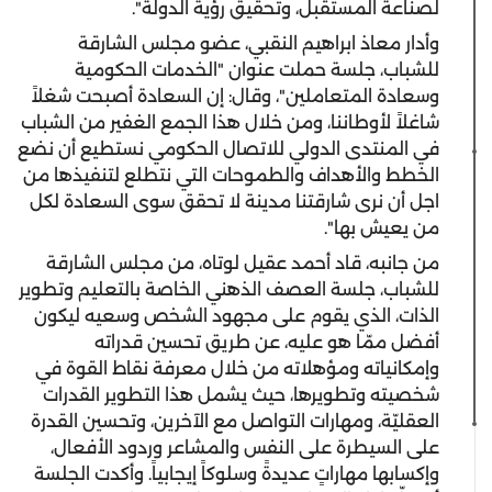
لصناعة المستقبل، وتحقيق رؤية الدولة".
وأدار معاذ ابراهيم النقبي، عضو مجلس الشارقة
للشباب، جلسة حملت عنوان "الخدمات الحكومية
وسعادة المتعاملين"، وقال: إن السعادة أصبحت شغلاً
شاغلاً لأوطاننا، ومن خلال هذا الجمع الغفير من الشباب
في المنتدى الدولي للاتصال الحكومي نستطيع أن نضع
الخطط والأهداف والطموحات التي نتطلع لتنفيذها من
اجل أن نرى شارقتنا مدينة لا تحقق سوى السعادة لكل
من يعيش بها".
من جانبه، قاد أحمد عقيل لوتاه، من مجلس الشارقة
للشباب، جلسة العصف الذهني الخاصة بالتعليم وتطوير
الذات، الذي يقوم على مجهود الشخص وسعيه ليكون
أفضل ممّا هو عليه، عن طريق تحسين قدراته
وإمكانياته ومؤهلاته من خلال معرفة نقاط القوة في
شخصيته وتطويرها، حيث يشمل هذا التطوير القدرات
العقليّة، ومهارات التواصل مع الآخرين، وتحسين القدرة
على السيطرة على النفس والمشاعر وردود الأفعال،
وإكسابها مهاراتٍ عديدةً وسلوكاً إيجابياً. وأكدت الجلسة