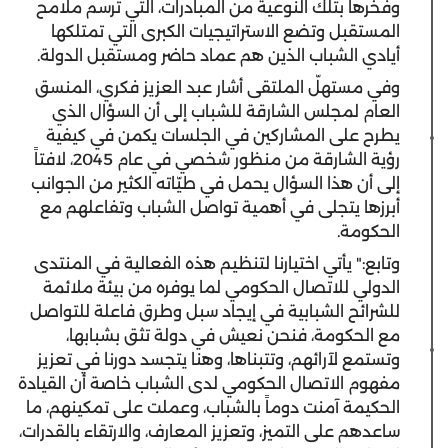
وفخرها بتلك النوعية من المبادرات، التي ترسم ملامح
المستقبل وتضع الاستراتيجيات الكبرى التي تمتلكها
أيادي الشباب الذين هم عماد حاضر ومستقبل الدولة.
وفي مستهلّ الملتقى أشار عبد العزيز فكري، المنسق
العام لمجلس الشارقة للشباب إلى أن السؤال الذي
يطرح على المشاركين في الجلسات يكمن في كيفية
رؤية الشارقة من منظور شخصي في عام 2045، لافتاً
إلى أن هذا السؤال يحمل في طيّاته الكثير من الجوانب
أبرزها يتجلى في أهمية تواصل الشباب وتفاعلهم مع
الحكومة.
وتابع:" يأتي اختيارنا لتنظيم هذه الفعالية في المنتدى
الدولي للاتصال الحكومي لما يوفره من بيئة ملائمة
للشرائح الشبابية في إيجاد سبل وطرق فاعلة للتواصل
مع الحكومة، فنحن نعيش في دولة تثق بشبابها،
وتستمع لآرائهم، وتتبناها، وهنا يتجسد دورنا في تعزيز
مفهوم الاتصال الحكومي لدى الشباب خاصة أن القيادة
الحكيمة آمنت دوماً بالشباب، وعملت على تمكينهم، ما
ساعدهم على التميز، وتعزيز المعارف، والارتقاء بالقدرات،