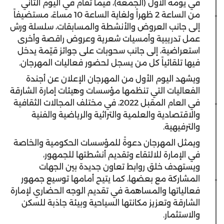
في يومه الأول (الجمعة)، فيما تقام في اليوم الثاني
من الساعة 2 ظهراً ولغاية الساعة 10 مساءً، مستضيفاً
إلى جانب العروض والأنشطة والمسابقات، سلسلة ورش
عمل تدريبية وأمسيات شعرية وعروض راقصة وأخرى
استعراضية، إلى جانب سحوبات على جوائز قيّمة يدخل
فيها تلقائياً كل من يسجل لحضور فعاليات المهرجان.
ويشهد اليوم الأول من المهرجان الإعلان عن أجندة
الفعاليات التي تنظمها مؤسسات وهيئات إمارة الشارقة
في العام المقبل 2022، في مختلف المجالات الثقافية
والاقتصادية والعلمية والتراثية والرياضية والفنية
والترفيهية.
ويمثل المهرجان دعوةً للمؤسسات الحكومية والخاصة
في الإمارة للالتقاء وتقديم أنشطتها للجمهور،
ويستهدف خلق روابط تعاون جديدة بين الجهات
المشاركة مع بعضها، كما يتيح أمامها توسيع جمهور
فعالياتها والمساهمة في تقديم الوجه الحضاري لإمارة
الشارقة وتعزيز مكانتها السياحية وبيئة جاذبة للسكن
والاستثمار.