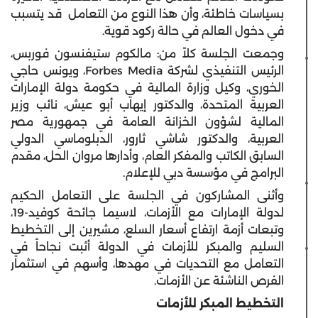
بسياسات خاطئة، وأن هذا النوع من التعامل قد يتسبب
في دخول العالم في حالة ركود قوية.
وجمعت الجلسة كلاً من: مالكوم ستيفنسون فوربس،
الرئيس التنفيذي لشركة Forbes Media، ويونس حاجي
الخوري، وكيل وزارة المالية في حكومة دولة الإمارات
العربية المتحدة، والدكتور إيهاب أبو عيش، نائب وزير
المالية لشؤون الخزانة العامة في جمهورية مصر
العربية، والدكتور شاشي ثارور، الدبلوماسي الدولي
السابق الكاتب والمفكر العام، وأدارها مروان الحل، مقدم
البرامج في مؤسسة دبي للإعلام.
وأثنى المشاركون في الجلسة على التعامل الحكيم
لدولة الإمارات مع الأزمات، لاسيما جائحة كوفيد-19،
وتبعات أزمة ارتفاع أسعار السلع، مشيرين إلى التخطيط
السليم والمبكر للأزمات في الدولة أثبت نجاحاً في
التعامل مع التحديات في مهدها، وأسهم في استثمار
الفرص الناشئة عن الأزمات.
التخطيط المبكر للأزمات