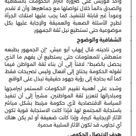
وأكد فوربس على ضرورة التزام الحكومات بالشفافية
والصدق دائماً خلال تواصلها مع جماهيرها، وأن لا تقدم
وعوداً غير قابلة للتنفيذ، كما يجب عليها امتلاك الجرأة
لطرح الأسئلة الصعبة والعميقة والإجابة عليها بكل
موضوعية حتى تستطيع نيل ثقة الجمهور.
الشفافية والوضوح
ومن ناحيته، قال إيهاب أبو عيش، "إن الجمهور بطبعه
متعطش للمعلومات حتى يستطيع أن يفهم ما الذي
يحصل بالضبط"، لافتاً إلى أن بناء ثقة المواطن فيما
تقوله الحكومة يحتاج إلى أفعال وليس تصريحات فقط،
كما أنه بحاجة إلى رؤية جهود حقيقية تبذل على الواقع.
وشدد على أهمية تقييم الحكومات المستمر لبرامجها
ومبادراتها لتعزيز ثقة المواطنين، مشيراً إلى أن تنفيذ
السياسة الاقتصادية لأي حكومة مرتبط بشكل مباشر
باستجابة المجتمع لها، فإذا كانت الاستجابة قوية تكون
الآثار الإيجابية كبيرة، وإذا كانت ضعيفة أو لم يكن هناك
أي تجاوب، قد تكون الآثار السلبية مدمرة.
هدف الاتصال الحكومي