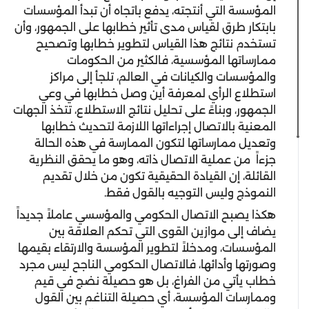
المؤسسة التي أنتجته، يدفع باتجاه أن تبدأ المؤسسات
بابتكار طرق لقياس مدى تأثير خطابها على الجمهور، وأن
تستخدم نتائج هذا القياس لتطوير خطابها وتصحيح
ممارساتها المؤسسية، فالكثير من الحكومات
والمؤسسات والكيانات في العالم، تلجأ إلى مراكز
استطلاع الرأي لمعرفة أين وصل خطابها في وعي
الجمهور، وبناءً على تحليل نتائج الاستطلاع، تتخذ الجهات
المعنية بالاتصال إجراءاتها اللازمة لتحديث خطابها
وتعديل ممارساتها لتكون الممارسة في هذه الحالة
جزءاً من عملية الاتصال ذاته، وهو ما يحقق النظرية
القائلة، إن القيادة الحقيقية تكون من خلال تقديم
النموذج وليس التوجيه بالقول فقط.
هكذا يصبح الاتصال الحكومي والمؤسسي عاملاً جديداً
يضاف إلى موازين القوى التي تحكم العلاقة بين
المؤسسات، ومدخلاً لتطوير المؤسسة والارتقاء بقيمها
وصورتها وأدائها، فالاتصال الحكومي الناجح ليس مجرد
خطاب يأتي من الفراغ، بل هو حصيلة نضج في قيم
وممارسات المؤسسة، أي حصيلة التناغم بين القول