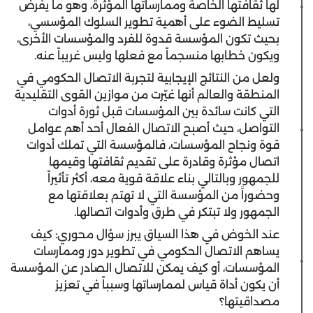
لها ثقافتها الخاصة وممارساتها المؤثرة، وهو ما يفرض
تسليط الضوء على أهمية تطوير السلوك المؤسسي،
بحيث تكون المؤسسة قدوة للفرد والمؤسسات الأخرى،
ويكون خطابها منسجماً مع فعلها وليس غريباً عنه.
ولعل من النتائج الإيجابية لتجربة الاتصال الحكومي في
المنطقة والعالم أنها غيّرت من موازين القوى التقليدية
التي كانت سائدة بين المؤسسات قبل ثورة أدوات
التواصل، حيث أصبح الاتصال الفعال أحد أهم عوامل
قوة ونجاح المؤسسات، فالمؤسسة التي تملك أدوات
اتصال مؤثرة وقادرة على تقديم ثقافتها وقيمها
للجمهور وبالتالي بناء علاقة قوية معه، أكثر تأثيراً
وحضوراً من المؤسسة التي لا تهتم بعلاقتها مع
الجمهور ولا تبتكر في طرق وأدوات اتصالها.
عند الخوض في هذا السياق يبرز سؤال محوري: كيف
يساهم الاتصال الحكومي في تطوير دور وممارسات
المؤسسات، أو كيف يمكن للاتصال الصادر عن المؤسسة
أن يكون أداة قياس لممارساتها وسبباً في تعزيز
مصداقيتها؟