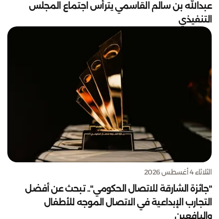
عبدالله بن سالم القاسمي يترأس اجتماع المجلس
التنفيذي
الثلاثاء 4 أغسطس 2026
"جائزة الشارقة للاتصال الحكومي".. تبحث عن أفضل
التجارب الإبداعية في الاتصال الموجه للأطفال
واليافعين