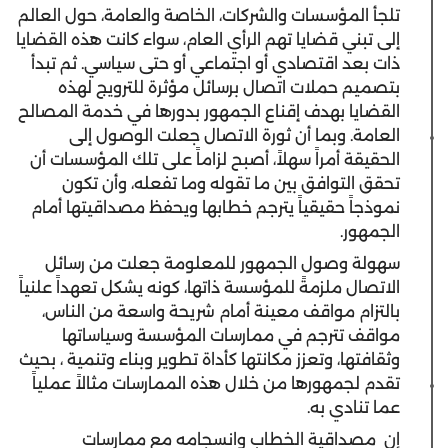
تلجأ المؤسسات والشركات، الخاصة والعامة، حول العالم
إلى تبني قضايا تهم الرأي العام، سواء كانت هذه القضايا
ذات بعد اقتصادي أو اجتماعي أو حتى سياسي. ثم تبدأ
بتصميم حملات اتصال برسائل مؤثرة للترويج لهذه
القضايا بهدف إقناع الجمهور بدورها في خدمة المصالح
العامة. وبما أن ثورة الاتصال جعلت الوصول إلى
الحقيقة أمراً سهلاً، أصبح لزاماً على تلك المؤسسات أن
تحقق التوافق بين ما تقوله وما تفعله، وأن تكون
نموذجاً حقيقياً يترجم خطابها ويحفظ مصداقيتها أمام
الجمهور.
سهولة وصول الجمهور للمعلومة جعلت من رسائل
الاتصال ملزمةً للمؤسسة ذاتها، كونه يشكل تعهداً علنياً
بالتزام مواقف معينة أمام شريحة واسعة من الناس،
مواقف تترجم في ممارسات المؤسسة وسياساتها
وثقافتها، وتعزز مكانتها كأداة تطوير وبناء وتنمية ، بحيث
تقدم لجمهورها من خلال هذه الممارسات مثالاً عملياً
عما تنادي به.
إن مصداقية الخطاب وانسجامه مع ممارسات