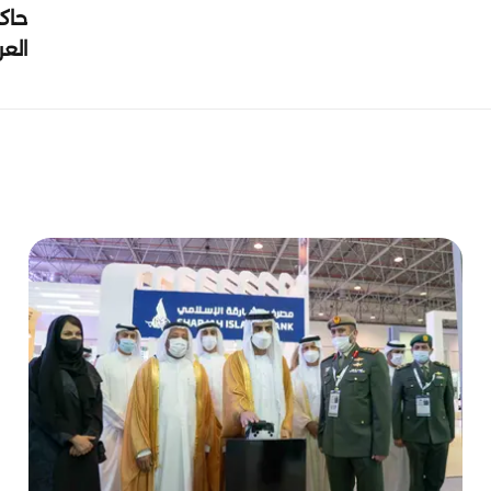
حاك
الع