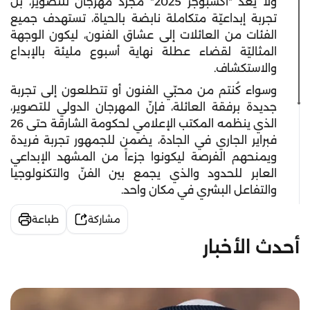
ولا يعدّ "اكسبوجر 2025" مجرّد مهرجان للتصوير، بل
تجربة إبداعيّة متكاملة نابضة بالحياة، تستهدف جميع
الفئات من العائلات إلى عشاق الفنون، ليكون الوجهة
المثاليّة لقضاء عطلة نهاية أسبوع مليئة بالإبداع
والاستكشاف.
وسواء كُنتم من محبّي الفنون أو تتطلعون إلى تجربة
جديدة برفقة العائلة، فإنّ المهرجان الدولي للتصوير،
الذي ينظمه المكتب الإعلامي لحكومة الشارقة حتى 26
فبراير الجاري في الجادة، يضمن للجمهور تجربة فريدة
ويمنحهم الفرصة ليكونوا جزءاً من المشهد الإبداعي
العابر للحدود والذي يجمع بين الفنّ والتكنولوجيا
والتفاعل البشري في مكان واحد.
مشاركة
طباعة
أحدث الأخبار