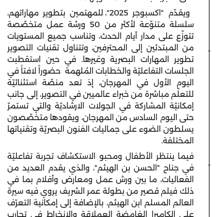
ويقدّم "اكسبوجر 2025"، للمهتمين بتطوير مهاراتهم،
سلسلة متنوّعة لأكثر من 50 ورشة عمل متخصّصة
تتوزّع على مدار أيام الحدث، وتناسب جميع المستويات
من المبتدئين إلى المحترفين، وتتناول تقنيات التصوير
تطوير المهارات البصرية وغيرها. في حين استقطبت
الجلسات التفاعليّة والخطابات المُلهمة حضوراً لافتاً في
اليوم الأول في المهرجان، إذ تعد منصّة استثنائيّة
للتعلّم مباشرة من خبراء عالميين في التصوير، إلى جانب
إمكانيّة المشاركة في الجولات الارشاديّة والتي تستمرّ
حتى اليوم السادس من المهرجان، ويقودها متخصّصون
يسلطون الضوء على جماليات الفنون البصريّة وتقنياتها
المختلفة.
فيما ينتظر الأطفال ومحبو الاستكشاف تجربة تفاعليّة
في جناح "الحسن بن الهيثم"، والذي يقدم العديد من
الفعاليات، ما بين ورش عمل ومعارض وأفلام بما في
ذلك فيلم قصير من بطولة عمر الشريف يروي فيه سيرة
العالم المسلم ابن الهيثم، بالإضافة إلى إمكانية التعرّف
على الكاميرا الغامضة العملاقة والانخراط في تجارب