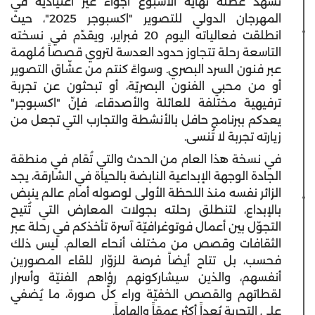
تشهد عطلة نهاية الأسبوع أجواءً غير اعتياديّة في
المهرجان الدولي للتصوير "اكسبوجر 2025"، حيث
انطلقت فعالياته اليوم 20 فبراير، ويقدّم في نسخته
التاسعة رحلة تتجاوز حدود العدسة لتروي قصصاً مُلهمة
عبر فنون السرد البصري. وسواءً كنتم من عشّاق التصوير
أو من محبي الفنون البصريّة، أو تبحثون عن تجربة
ترفيهية مختلفة للعائلة والأصدقاء، فإنّ "اكسبوجر"
يعدكم ببرنامج حافل بالأنشطة والتجارب التي تجعل من
زيارته تجربة لا تُنسى.
في نسخة هذا العام من الحدث والتي تُقام في منطقة
الجادة الوجهة الإبداعية النابضة بالحياة في الشارقة، يجد
الزائر نفسه منذ اللحظة الأولى لوصوله أمام عالم ينبض
بالإبداع، لتنطلق رحلته بجولات المعارض التي تُتيح
التجوّل بين أعمال فوتوغرافيّة آسرة تأخذكم في رحلة عبر
الثقافات وقصص من مختلف أنحاء العالم. ليس ذلك
فحسب، بل تتاح أيضاً فرصة للزوّار للقاء المصورين
أنفسهم، والذين سيشاركونهم رؤاهم الفنيّة وأسرار
لقطاتهم والقصص الخفيّة وراء كلّ صورة، ما يُضفي
على التجربة بُعداً أكثر عمقاً وإلهاماً.