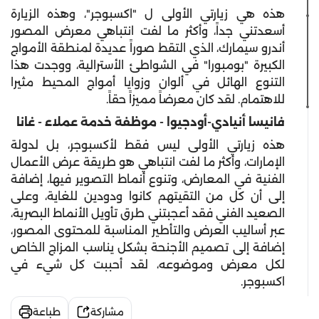
هذه هي زيارتي الأولى ل "اكسبوجر"، وهذه الزيارة
أسعدتني جداً، وأكثر ما لفت انتباهي معرض المصور
أندرو سيمارك، الذي التقط صوراً عديدة لمنطقة الأمواج
الكبيرة "بومبورا" في الشواطئ الأسترالية، ووجدت هذا
التنوع الهائل في ألوان وزوايا أمواج المحيط مثيرا
للاهتمام. لقد كان معرضاً مميزاً حقاً.
فانيسا أنيادي-أودجيوا - موظفة خدمة عملاء - غانا
هذه زيارتي الأولى ليس فقط لأكسبوجر، بل لدولة
الإمارات، وأكثر ما لفت انتباهي هو طريقة عرض الأعمال
الفنية في المعارض، وتنوع أنماط التصوير فيها، إضافة
إلى أن كل من التقيتهم كانوا ودودين للغاية، وعلى
الصعيد الفني فقد أعجبتني طرق تأويل الأنماط البصرية،
عبر أساليب العرض والتأطير المناسبة للمحتوى المصور،
إضافة إلى تصميم الأجنحة بشكل يناسب المزاج الخاص
لكل معرض وموضوعه، لقد أحببت كل شيء في
اكسبوجر.
مشاركة
طباعة