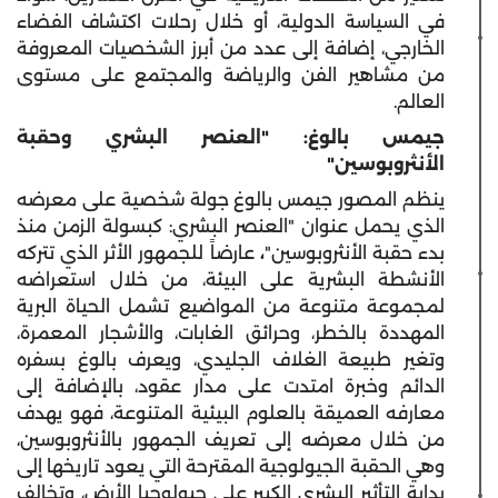
في السياسة الدولية، أو خلال رحلات اكتشاف الفضاء
الخارجي، إضافة إلى عدد من أبرز الشخصيات المعروفة
من مشاهير الفن والرياضة والمجتمع على مستوى
العالم.
جيمس بالوغ: "العنصر البشري وحقبة
الأنثروبوسين"
ينظم المصور جيمس بالوغ جولة شخصية على معرضه
الذي يحمل عنوان "العنصر البشري: كبسولة الزمن منذ
بدء حقبة الأنثروبوسين"
،
عارضاً للجمهور الأثر الذي تتركه
الأنشطة البشرية على البيئة، من خلال استعراضه
لمجموعة متنوعة من المواضيع تشمل الحياة البرية
المهددة بالخطر، وحرائق الغابات، والأشجار المعمرة،
وتغير طبيعة الغلاف الجليدي، ويعرف بالوغ بسفره
الدائم وخبرة امتدت على مدار عقود، بالإضافة إلى
معارفه العميقة بالعلوم البيئية المتنوعة، فهو يهدف
من خلال معرضه إلى تعريف الجمهور بالأنثروبوسين،
وهي الحقبة الجيولوجية المقترحة التي يعود تاريخها إلى
بداية التأثير البشري الكبير على جيولوجيا الأرض، وتخالف