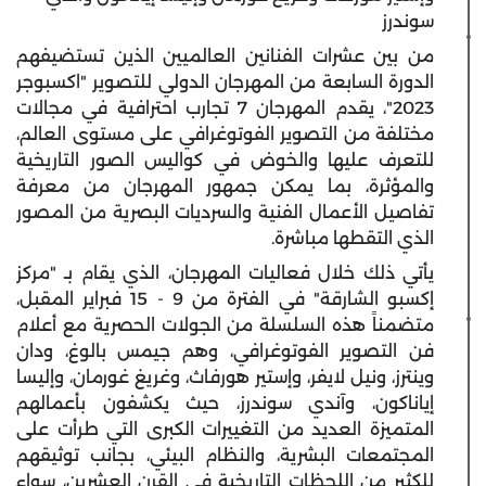
سوندرز
من بين عشرات الفنانين العالميين الذين تستضيفهم
الدورة السابعة من المهرجان الدولي للتصوير "اكسبوجر
2023"، يقدم المهرجان 7 تجارب احترافية في مجالات
مختلفة من التصوير الفوتوغرافي على مستوى العالم،
للتعرف عليها والخوض في كواليس الصور التاريخية
والمؤثرة، بما يمكن جمهور المهرجان من معرفة
تفاصيل الأعمال الفنية والسرديات البصرية من المصور
الذي التقطها مباشرة.
يأتي ذلك خلال فعاليات المهرجان، الذي يقام بـ "مركز
إكسبو الشارقة" في الفترة من 9 - 15 فبراير المقبل،
متضمناً هذه السلسلة من الجولات الحصرية مع أعلام
فن التصوير الفوتوغرافي، وهم جيمس بالوغ، ودان
وينترز، ونيل لايفر، وإستير هورفاث، وغريغ غورمان، وإليسا
إياناكون، وآندي سوندرز، حيث يكشفون بأعمالهم
المتميزة العديد من التغييرات الكبرى التي طرأت على
المجتمعات البشرية، والنظام البيئي، بجانب توثيقهم
للكثير من اللحظات التاريخية في القرن العشرين، سواء