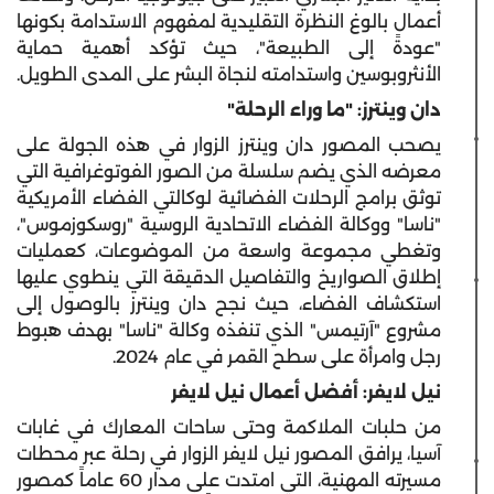
أعمال بالوغ النظرة التقليدية لمفهوم الاستدامة بكونها
"عودةً إلى الطبيعة"، حيث تؤكد أهمية حماية
الأنثروبوسين واستدامته لنجاة البشر على المدى الطويل.
دان وينترز: "ما وراء الرحلة"
يصحب المصور دان وينترز الزوار في هذه الجولة على
معرضه الذي يضم سلسلة من الصور الفوتوغرافية التي
توثق برامج الرحلات الفضائية لوكالتي الفضاء الأمريكية
"ناسا" ووكالة الفضاء الاتحادية الروسية "روسكوزموس"،
وتغطي مجموعة واسعة من الموضوعات، كعمليات
إطلاق الصواريخ والتفاصيل الدقيقة التي ينطوي عليها
استكشاف الفضاء، حيث نجح دان وينترز بالوصول إلى
مشروع "آرتيمس" الذي تنفذه وكالة "ناسا" بهدف هبوط
رجل وامرأة على سطح القمر في عام 2024.
نيل لايفر: أفضل أعمال نيل لايفر
من حلبات الملاكمة وحتى ساحات المعارك في غابات
آسيا، يرافق المصور نيل لايفر الزوار في رحلة عبر محطات
مسيرته المهنية، التي امتدت على مدار 60 عاماً كمصور