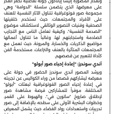
وتقدم المصورة إليسا إياناكون جولة تفاعلية تحفز الفكر
على معرضها، الذي يتضمن سلسلة "الدوامة" وهي
مجموعة صور فوتوغرافية تتناول الآثار النفسية للعنف
على الأفراد والمجتمعات، حيث تستخدم خلفيتها
الصحفية وفنيات التصوير الوثائقي لاستكشاف موضوع
"الصدمة النفسية"، وكيفية تعامل الناس مع التجارب
الصادمة واستجابتهم لها، وغالباً ما تتناول أعمالها
مواضيع الذكريات، والخسارة، والمرونة، حيث تعمل مع
المجتمعات المتأثرة بالعنف والنزاعات، مستخدمةً الفن
كأداة للتعبير عن قصصهم.
آندي سوندرز: "إعادة إحياء صور أبولو"
ويرشد المصور آندي سوندرز الحضور في جولة على
معرضه ليشاركهم قصصاً من وراء الكواليس عن تجربته
في إعادة إحياء الصور الفوتوغرافية لبعثات "أبولو"
المختلفة، موفراً للمشاركين فرصة مشاهدة صور
لإطلاق صاروخ "ساتورن في"، والهبوط على القمر،
وخطوات البشرية الأولى على سطحه، بالإضافة إلى صور
تدريبات واستعدادات رواد الفضاء، حيث يشمل المعرض