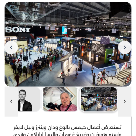
تستعرض أعمال جيمس بالوغ ودان وينترز ونيل لايفر
وإستير هورفاث وغريغ غورمان وإليسا إياناكون وآندي