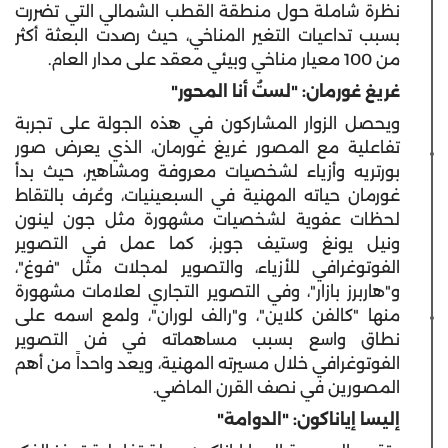
نظرة شاملة حول منطقة القطب الشمالي التي تضررت
بسبب تداعيات التغير المناخي، حيث رصدت البعثة أكثر
من 100 معيار مناخي وبيئي معقد على مدار العام.
غريغ غورمان: "لستُ أنا المحور"
ويحصل الزوار المشاركون في هذه الجولة على تجربة
تفاعلية مع المصور غريغ غورمان، الذي يعرض صور
بورتريه وأزياء لشخصيات معروفة ومشاهير، حيث بدأ
غورمان حياته المهنية في السبعينيات، وعُرف بالتقاط
لحظات عفوية لشخصيات مشهورة مثل جون لينون
ونيل يونغ وستيف جوبز، كما عمل في التصوير
الفوتوغرافي للأزياء، والتصوير لمجلات مثل "فوغ"،
و"هاربرز بازار"، وفي التصوير التجاري لعلامات مشهورة
منها "كالفن كلاين"، و"رالف لوران"، ولمع اسمه على
نطاق واسع بسبب مساهماته في فن التصوير
الفوتوغرافي خلال مسيرته المهنية، ويعد واحداً من أهم
المصورين في نصف القرن الماضي.
إليسا إياناكون: "الدوامة"