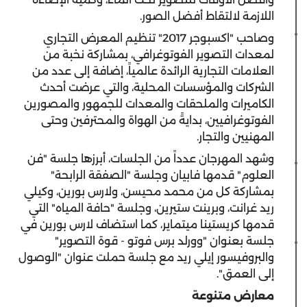
اللازمة لالتقاط أفضل الصور.
وصاحب "اكسبوجر 2017" تنظيم المعرض التجاري
لمعدات التصوير الفوتوغرافي، بمشاركة نخبة من
العلامات التجارية الرائدة عالمياً، إضافة إلى عدد من
الشركات والمؤسسات المحلية، والتي عرضت أحدث
الكاميرات والملحقات والمعدات للجمهور والمصورين
الفوتوغرافيين، بدايةً من الهواة والمحترفين وحتى
المهنيين والتجار.
وشهد المهرجان عدداً من الجلسات، أبرزها جلسة "فن
العلوم" قدمها فابيان وجلسة "الصفقة الرابحة"
بمشاركة كل من محمد محيسن، ولارس بورين، وكيلي
ريد غرانت، وبرينت ستيرين، وجلسة "حافة المياه" التي
قدمها كريستينا ميتماير، كما استضاف لارس بورين في
جلسة بعنوان "وورلد برس فوتو - قوة التصوير"
والبروفيسور إيلي ريد مع جلسة حملت عنوان "الوصول
إلى العمق".
معارض متنوعة