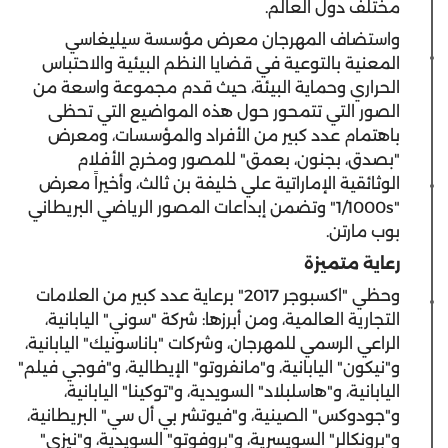
مختلف دول العالم.
واستضاف المهرجان معرض مؤسسة سيليغاسي
المعنية بالتوعية في قضايا النظم البيئية والاحتباس
الحراري وحماية البيئة، حيث قدم مجموعة واسعة من
الصور التي تتمحور حول هذه المواضيع التي تحظى
باهتمام عدد كبير من الأفراد والمؤسسات، ومعرض
"بصدق، بجنون، بعمق" للمصور ومخرج الأفلام
الوثائقية الإماراتية علي خليفة بن ثالث، وأخيراً معرض
"1/1000s" وتضمن إبداعات المصور الرياضي البريطاني
بوب مارتن.
رعاية متميزة
وحظي "اكسبوجر 2017" برعاية عدد كبير من العلامات
التجارية العالمية، ومن أبرزها: شركة "سوني" اليابانية،
الراعي الرسمي للمهرجان، وشركات "باناسونيك" اليابانية،
و"نيكون" اليابانية، و"مانفروتو" الإيطالية، و"فوجي فيلم"
اليابانية، و"هاسلبلاد" السويدية، و"توكينا" اليابانية،
و"جودوكس" الصينية، و"فيوتشر بي أل سي" البريطانية،
و"برونكالر" السويسرية، و"بروفوتو" السويدية، و"نيزي"