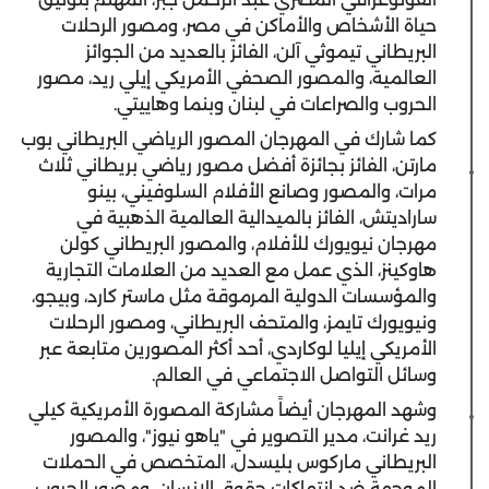
حياة الأشخاص والأماكن في مصر، ومصور الرحلات
البريطاني تيموثي آلن، الفائز بالعديد من الجوائز
العالمية، والمصور الصحفي الأمريكي إيلي ريد، مصور
الحروب والصراعات في لبنان وبنما وهاييتي.
كما شارك في المهرجان المصور الرياضي البريطاني بوب
مارتن، الفائز بجائزة أفضل مصور رياضي بريطاني ثلاث
مرات، والمصور وصانع الأفلام السلوفيني، بينو
ساراديتش، الفائز بالميدالية العالمية الذهبية في
مهرجان نيويورك للأفلام، والمصور البريطاني كولن
هاوكينز، الذي عمل مع العديد من العلامات التجارية
والمؤسسات الدولية المرموقة مثل ماستر كارد، وبيجو،
ونيويورك تايمز، والمتحف البريطاني، ومصور الرحلات
الأمريكي إيليا لوكاردي، أحد أكثر المصورين متابعة عبر
وسائل التواصل الاجتماعي في العالم.
وشهد المهرجان أيضاً مشاركة المصورة الأمريكية كيلي
ريد غرانت، مدير التصوير في "ياهو نيوز"، والمصور
البريطاني ماركوس بليسدل، المتخصص في الحملات
الموجهة ضد انتهاكات حقوق الإنسان، ومصور الحروب