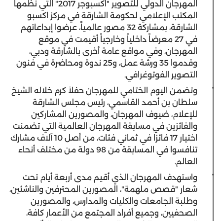
المهرجان الدولي للتصوير "اكسبوجر 2017" التي نظمها
المكتب الإعلامي لحكومة الشارقة في مركز اكسبو
الشارقة، بمشاركة 32 مصور عالمياً، عرضوا إبداعاتهم
في 27 معرضاً داخلياً وخارجياً أقيمت في موقع
المهرجان، وفي مواقع عامة أخرى بالشارقة ودبي،
وقدموا 35 ورشة عمل، و25 ندوة ومحاضرة في فنون
التصوير الفوتوغرافي.
وتضمن اليوم الختامي للمهرجان حفلاً كرم خلاله الشيخ
سلطان بن أحمد القاسمي، رئيس مجلس الشارقة
للإعلام، ضيوف المهرجان، والمصورين المشاركين
والفائزين في مسابقة المهرجان العالمية التي تضمنت
اختيار 17 فائزاً في ثماني فئات، من أصل 10 آلاف مشارك
تنافسوا في المسابقة من 98 دولة من مختلف أنحاء
العالم.
واستهدف المهرجان الذي أقيم مدى أربعة أيام تحت
شعار "قصص ملهمة"، المصورين المحترفين والناشئين،
وطلبة الجامعات والكليات والمدارس، والمصورين
الصحفيين، وجميع أفراد المجتمع من الأعمار كافة،