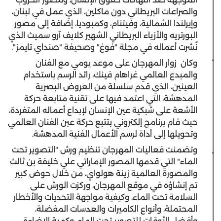
والصراعات البريطاني دون ماكلين، الذي عمل في لبنان،
وإيرلندا الشمالية، وفيتنام، وكمبوديا، إضافة إلى مصور
البورتريه والأزياء البريطاني الشهير كلايف آرو سميث الذي
نُشرت أعماله في مجلة "فوغ" وصحيفة "صنداي تايمز".
وكان زوار المهرجان على موعد يومي مع الفنان
والمبدع العالمي غراهام فينك، رائد الرسم باستخدام
العينين، الذي قدم سلسلة من العروض البصرية
المدهشة، التي اعتمد فيها على تقنية متابعة حركة
الأشعة على شبكية عين الإنسان لإبداع أعماله المتفردة،
حيث قام برنامج إلكتروني بتتبع حركة عين الفنان العالمي
وتحويلها إلى أداة لرسم الأعمال الفنية المدهشة.
وتضمنت فعاليات المهرجان تنظيم ورش "التصوير تحت
الماء" التي قدمها المصور الإماراتي علي خليفة بن ثالث
والمصورة العالمية زينة هولواي، من خلال حوض كبير
تم إنشاؤه في موقع المهرجان، وركزت الورش على
السلامة تحت الماء، وكيفية مواجهة التحديات والأخطار
المحتملة، وأنواع الكاميرات والعدسات المفضلة،
وأفضل الأوقات للتصوير تحت الماء، وكمية الإضاءة