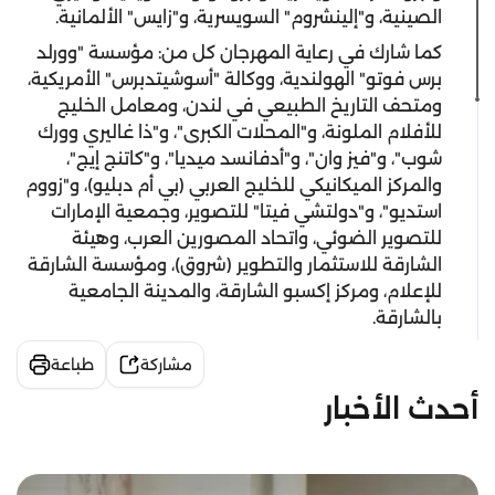
الصينية، و"إلينشروم" السويسرية، و"زايس" الألمانية.
كما شارك في رعاية المهرجان كل من: مؤسسة "وورلد
برس فوتو" الهولندية، ووكالة "أسوشيتدبرس" الأمريكية،
ومتحف التاريخ الطبيعي في لندن، ومعامل الخليج
للأفلام الملونة، و"المحلات الكبرى"، و"ذا غاليري وورك
شوب"، و"فيز وان"، و"أدفانسد ميديا"، و"كاتنج إيج"،
والمركز الميكانيكي للخليج العربي (بي أم دبليو)، و"زووم
استديو"، و"دولتشي فيتا" للتصوير، وجمعية الإمارات
للتصوير الضوئي، واتحاد المصورين العرب، وهيئة
الشارقة للاستثمار والتطوير (شروق)، ومؤسسة الشارقة
للإعلام، ومركز إكسبو الشارقة، والمدينة الجامعية
بالشارقة.
مشاركة
طباعة
أحدث الأخبار