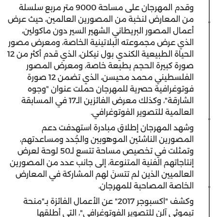
وقدم المهرجان على مساحة 9000 متر مربع سلسلة
من المعارض لنخبة من المصورين العالمين، حيث عرض
أعمال المصور البريطاني الشهير السير دون ماكولين،
الذي عرض مجموعته البلاتينية الخاصة، ومعرض مصور
الحياة الطبيعية الكندي بول نيكلن، الذي قدم أكثر من 12
صورة كبيرة الحجم بطبعة خاصة، ومعرض المصور
الفلسطيني محمد محيسن، الذي تضمن 12 صورة
فوتوغرافية حصرية للمهرجان حملت عنوان "وجوه
الشارقة"، وكذلك معرض الفائزين الـ17 في المسابقة
العالمية للتصوير الفوتوغرافي.
وشهد المهرجان إطلاق مبادرة استهدفت دعم
المصورين الناشئين الموهوبين والجُدد ومساعدتهم،
وتمثلت في تخصيص مساحة تتسع لـ50 لوحة لعرض
إنتاجاتهم الفنية المتنوعة، إلى جانب عدد من المصورين
العالميين الذين لم تتسنَ لهم المشاركة في المعارض
الخاصة المصاحبة للمهرجان.
وكشف "اكسبوجر 2017" عن الأعمال الفائزة بـ"منحة
تيموثي آلن للتصوير الفوتوغرافي"، التي أطلقها