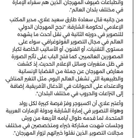
وانطباعات ضيوف المهرجان، الذين هم سفراء الإمارة
في مختلف بلدان العالم".
من جانبه قال سعادة طارق سعيد علاي، مدير المكتب
الإعلامي لحكومة الشارقة: "نجح المهرجان الدولي
للتصوير في دورته الثانية في نقل أحدث ما يشهده
العالم في مجال التصوير الفوتوغرافي، سواء على
مستوى التقنيات، أو الفنون، أو الأساليب الخاصة لكبار
المصورين العالميين، كما فتح الباب على تأثير الصورة
في ظل متغيرات وسائل الإعلام الحديث، إذ كشفت
معارض المهرجان عن جملة من القضايا الإنسانية
والطبيعية التي تشغل العالم اليوم، مثل التغير المناخي،
والاعتداء على الحيوانات في الأدغال الأفريقية، إضافة
إلى النزاعات والحروب في مختلف البلدان".
وأعتبر علاي أن اكسبوجر وفرّ فرصة كبيرة لكل رواد
وهواة التصوير في إمارة الشارقة ودولة الإمارات العربية
المتحدة، لما قدمه طوال أيامه الأربعة من ورش
وجلسات شهدت مشاركة خبراء ومتخصصين في مختلف
مجالات التصوير، الذين نقلوا خبراتهم لزوار المهرجان".