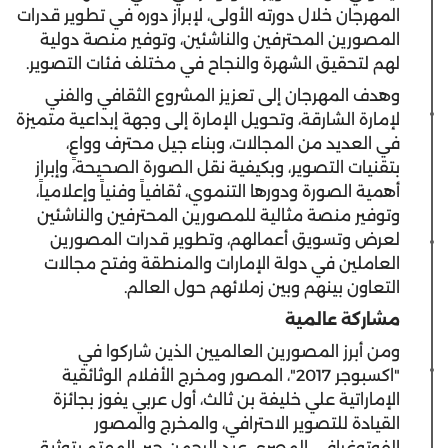
المهرجان خلال دورته الأولى، لإبراز دوره في تطوير قدرات
المصورين المحترفين والناشئين، وتوفير منصة دولية
لهم لتحقيق الشهرة والنجاح في مختلف فئات التصوير.
وهدف المهرجان إلى تعزيز المشروع الثقافي والفني
لإمارة الشارقة، وتحويل الإمارة إلى وجهة إبداعية متميزة
في العديد من المجالات، وبناء جيل محترف وواعٍ،
بتقنيات التصوير، وبكيفية نقل الصورة الصحيحة، وإبراز
أهمية الصورة ودورها التنموي، ثقافياً وفنياً وإعلامياً،
وتوفير منصة مثالية للمصورين المحترفين والناشئين
لعرض وتسويق أعمالهم، وتطوير قدرات المصورين
العاملين في دولة الإمارات والمنطقة وفتح مجالات
التعاون بينهم وبين زملائهم حول العالم.
مشاركة عالمية
ومن أبرز المصورين العالميين الذين شاركوا في
"اكسبوجر 2017"، المصور ومخرج الأفلام الوثائقية
الإماراتية علي خليفة بن ثالث، أول عربي يفوز بجائزة
القيادة للتصوير الاحترافي، والمخرج والمصور
الفوتوغرافي المصري عبد الرحمن جبر، المهتم بتوثيق