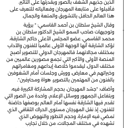
الذين جذبهم الشغف بالصور وبقدرتها على التأثير،
فأقبلوا على متابعة المهرجان وفعالياته للتعرف على
هذا العالم الحافل بالتشويق والمتعة والجمال.
وقال الشيخ سلطان بن أحمد القاسمي: " برؤية
وتوجيهات صاحب السمو الشيخ الدكتور سلطان بن
محمد القاسمي، عضو المجلس الأعلى حاكم الشارقة،
تؤكد الشارقة أنها الوجهة الأولى عالمياً للفنون والآداب
بمختلف مجالاتهما، فالمهرجان الدولي للتصوير أصبح
المنصة الأولى والأكبر التي تجمع مصورين عالميين من
مختلف الدول، ليقدموا خلاصة إبداعهم ومغامراتهم
وخبراتهم في معارض، وورش وجلسات أمام الشغوفين
بالفنون من المهتمين بالتصوير، هواة ومحترفين".
وأضاف: "جسّد المهرجان، بحجم المشاركة الكبيرة فيه،
وبتفاعل الجمهور ووسائل الإعلام، واحدة من الصور التي
تقدم فيها الشارقة نفسها أمام العالم بوصفها حاضنة
للفنون، إذ نقل المهرجان مستوى الحراك الثقافي الذي
تمضي فيه الإمارة، وحجم التطور والنهوض الذي
تشهده في مختلف المجالات، من خلال تجارب