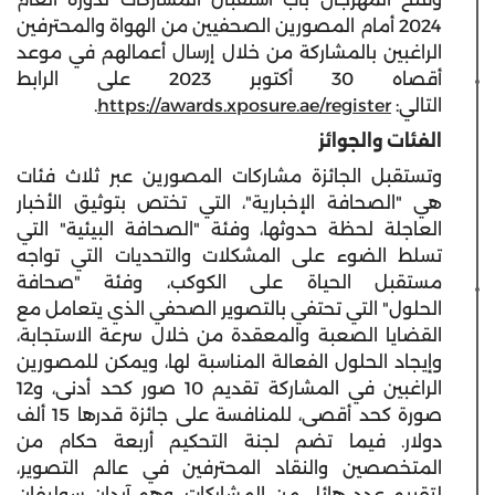
2024 أمام المصورين الصحفيين من الهواة والمحترفين
الراغبين بالمشاركة من خلال إرسال أعمالهم في موعد
أقصاه 30 أكتوبر 2023 على الرابط
التالي:
https://awards.xposure.ae/register
.
الفئات والجوائز
وتستقبل الجائزة مشاركات المصورين عبر ثلاث فئات
هي "الصحافة الإخبارية"، التي تختص بتوثيق الأخبار
العاجلة لحظة حدوثها، وفئة "الصحافة البيئية" التي
تسلط الضوء على المشكلات والتحديات التي تواجه
مستقبل الحياة على الكوكب، وفئة "صحافة
الحلول" التي تحتفي بالتصوير الصحفي الذي يتعامل مع
القضايا الصعبة والمعقدة من خلال سرعة الاستجابة،
وإيجاد الحلول الفعالة المناسبة لها، ويمكن للمصورين
الراغبين في المشاركة تقديم 10 صور كحد أدنى، و12
صورة كحد أقصى، للمنافسة على جائزة قدرها 15 ألف
دولار. فيما تضم لجنة التحكيم أربعة حكام من
المتخصصين والنقاد المحترفين في عالم التصوير،
لتقييم عددٍ هائل من المشاركات، وهم آيدان سوليفان