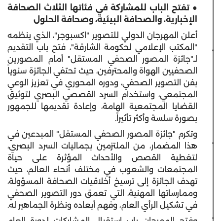
● تفتح الباب للمشاركة في فئاتها الثلاث الصحافة
الإخبارية، والصحافة البيئية، وصحافة الحلول
أعلن المهرجان الدولي للتصوير "اكسبوجر"، الذي ينظمه
"المكتب الإعلامي لحكومة الشارقة"، فتح باب التقديم
لـ"جائزة المصور الصحفي المستقل" أمام المصورين
الصحفيين الهواة والمحترفين، حيث تحتفي الجائزة سنوياً
بفن التصوير الصحفي، ودوره المحوري في تعزيز الوعي
المجتمعي، واستخدام السرد القصصي البصري لتوثيق
القضايا المجتمعية الهامة، وإعادة تقديمها للجمهور
بصورة سلسة وأكثر تأثيراً.
وتكرم "جائزة المصور الصحفي المستقل" المبدعين في
هذا المضمار، من الملتزمين بجماليات السرد البصري،
لتغطية القصص والأحداث المؤثرة على حياة
المجتمعات والشعوب في مختلف أنحاء العالم، حيث
تهدف الجائزة إلى ترسيخ أخلاقيات الصحافة المسؤولة،
وممارساتها المهنية، التي تعمق دور التصوير الصحفي
في تشكيل الرأي العام، وفهم أبعاده ونظرة الجماهير له.
وفتح المهرجان باب استقبال المشاركات لدورة العام