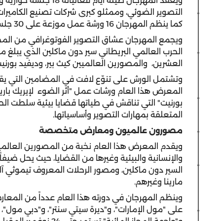
ويعقد المهرجان طيلة أ
التصوير الضوئي، وممثلو كبرى شركات تصنيع الكاميرات 
كما ينظم المهرجان 16 ورشة عمل موزعة على 30 جلسة تستهدف المبتدئين والهواة والمحترفين.
ويجمع المهرجان عشاق التصوير الفوتوغرافي من المح
العشرين، والمصورين العالميين كيث بير، وديفيد بورنيت
وتشتمل الورش على تنوّع لافت في المضامين التي يقدم
المعرض هذا العام ورشات عمل "أثر الضوء لإيريك باريه"، 
بورنيت" التي تناقش في طياتها قضايا بيئية سلطت الصو
المتعلقة بمهارات التصوير وأساسياتها.
مصورون عالميون ومعارض متخصصة
ويقدم المعرض هذا العام نخبة من المصورين العالمين
والإنسانية والبيئية وغيرها من القضايا، حيث يحل ضيفا
السير دون ماكلين، ومصور الرحلات المعروف تيموثي آل
مارينا وغيرهم.
وينظم المهرجان في دورته هذا العام عدداً من المعا