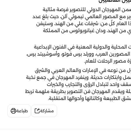
ين العالميين
ضمن المهرجان الدولي للتصوير فرصة مثالية
ر مع المصور العالمي تيموثي آلن، حيث بلغ عدد
ن 70 دولة، وفاز فيها هذا العام كلٌ من: شرفات علي من الهند، وستيفن
وي من الهند، ودان غيانوبولوس من المملكة
محلية والدولية المعنية في الفنون الإبداعية
 المصورين العرب، وورلد برس فوتو، وأسوشييتد برس،
ة مصور الرحلات للعام.
ول من نوعه في الإمارات والعالم العربي والشرق
 وابتكارات حديثة. وينفرد المهرجان في جمع نخبة
قف واحد لتبادل الرؤى والتجارب والخبرات
ة ويقدم المهرجان فن التصوير بطريقة ملهمة تربط
شق الطبيعة وكائناتها وأحوالها المتقلبة.
مشاركة
طباعة