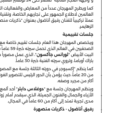
و"واجهة المجاز المائية" تستمر حتى 24 نوفمبر المقبل.
كما ويطرح المهرجان عدداً من المعارض والفعاليات 
العالمين لاطلاع الجمهور على تجاربهم الخاصة، وتقنيات
عملاً تركيبياً للفنان رفيق أناضول بعنوان "ذكريات م
الزهايمر.
جلسات تقييمية
ويخصص المهرجان هذا العام جلسات تقييم خاصة مع 
الصحفيين ف
البيت الأبيض "
لورانس جاكسون
"، الذي عمل مصوراً ص
باراك أوباما، وتروي سيرته الفنية خبرة 30 عاماً.
كما ينظم "إكسبوجر في دورته الثالثة جلسة مع المصور
من 20 عاماً، حيث يؤمن بأن الدور الرئيس للتصوير 
أكثر من مجرد وصفه.
وينظم المهرجان جلسة مع "
دوغلاس دابلر
" أحد ألمع
الأزياء والجمال والفنون الجميلة، الذي سيقدم أمام زوا
مدى تجربة تمتد إلى أكثر من 60 عاماً في المجال.
رفيق أناضول -
ذكريات منصهرة