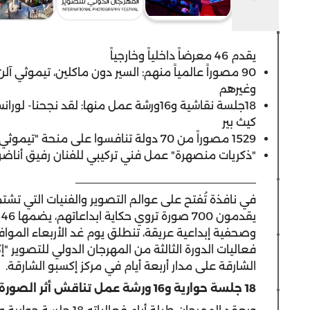
يقدم 46 معرضاً داخلياً وخارجياً
90 مصوراً عالمياً منهم: السير دون ماكلين، تيموثي
وغيرهم
18جلسة نقاشية و16ورشة عمل منها: لقد نجح
كيث بير
1529 مصوراً من 70 دولة تنافسوا على منحة "تيموثي آلن"
"ذكريات منصهرة" عمل فني تركيبي للفنان رفيق أناض
_____________________________
ي
فعاليات الدورة الثالثة من المهرجان الدولي للتصوير 
الشارقة على مدار أربعة أيام في مركز إكسبو الشارقة.
18
جلسة حوارية و
16
ورشة عمل تناقش أثر الصورة 