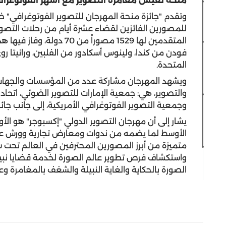
منحة لعيش مغامرة التصوير مع أشهر الفوتوغرافي
وتقدم "جائزة منحة المهرجان للتصوير الفوتوغرافي" 
للمصورين الفائزين لقضاء عشرة أيام من رحلات التصوي
المتقدمين لها 1529 مصوراً م
فودن من كندا، ولينوس أسكادور من الفلبين، ورانيتا ر
المتحدة.
ويشهد المهرجان مشاركة عدد من المؤسسات والجهات ال
والتصوير، هي: جمعية الإمارات للتصوير الضوئي، اتحاد
وجمعية التصوير الفوتوغرافي الأمريكية، إلى جانب جائز
يشار إلى أن مهرجان التصوير الدولي "إكسبوجر" هو الأ
الأوسط لما يضمه من ندوات ومعارض تجارية وورش عمل
متميزة من أبرز المصورين المحترفين في العالم تحت س
واستكشاف فرص تطوير عالم الصورة لخدمة قضايا نبيل
الصورة بالحكاية والغاية النبيلة والشغف بالمغامرة وع