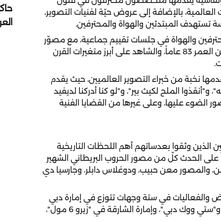
يام فعالياته 18 جلسة حوارية ونقاشية يقدمها متخصصون محترفون في فنون
حاك
العالمية، بالإضافة إلى عروض حيّة لفنيات التصوير،
الع
ترفين والهواة في جلسات تقييم جماعية، مع مصوّر
الحرب العالمي البريطاني سير دون ماكلين الذي يبلغ من العمر 83 عاماً، والشاهد على أبرز متغيرات القرن
.
ها نخبة من خبراء التصوير العالميين، حيث يقدم
و"أنقذوا الملح لكيث بير"، و"لو كنا أدركنا لديفيد
ر الضوء عليها، وعلى غيرها من القضايا الفنية
 الذين وثقوا بعدساتهم أهم اللحظات التاريخية
ً على الحدث كلّ من مصور الحروب البريطاني الشهير
ن، والمصور معن حبيب، ودوغلاس دابلر، وجارسيا دي
رض والفعاليات في ستة وجهات تتوزع في إمارة دبي
على "مول الإمارات"، و"ديرة سيتي سنتر"، و"دبي مول"، و"ستي ووك دبي"، وإمارة الشارقة في "زيرو 6 مول"،