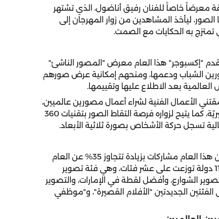
 معرضاً خاصاً للفنان رفيق أناضول، الذي تشتهر
ا الصور، ليأخذ المشاهدين من زوار المهرجان إلى
 تمتزج به الحكايات مع الصمت.
يقدم "إكسبوجر" هذا العام معرض "المصور الناشئ"
رين الشباب ودعمها، ومنحهم إمكانية عرض صورهم
لعالمية بعد الاطلاع عليها وتقييمها.
 في جديد برامجه للعام 2018 فرصة لمقتني الأعمال الفنية لشراء أعمال مصورين عالميين،
حيث يخصص جزء من ريعه للمؤسسات الإنسانية والخيريّة، كما يتيح لزواره فرصة التقاط الصور بتقنيات 360
ية تسجل حركة الأشخاص بصورة ثلاثية الأبعاد.
واستقطبت مسابقة التصوير العالمية التابعة للمهرجان هذا العام مشاركات بزيادة تتجاوز 35% عن العام
الماضي، حيث أنها تلقت أكثر من 13500 مشاركة من 112 دولة توزعت على عشر فئات، وهي فئة تصوير
تصوير الشوارع، وأفضل لقطة في الإمارات، والتصوير
الفئتين الجديدتين "الأفلام القصيرة"، و"موظفي