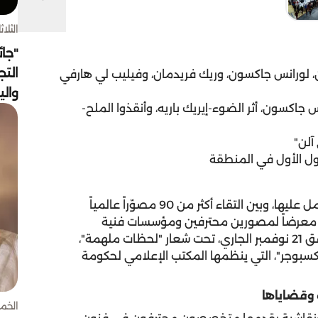
الثلاثاء 4 أغسط
"جائ
التج
 آلن، لورانس جاكسون، وريك فريدمان، وفيليب لي هارفي
وال
نا- لورانس جاكسون، أثر الضوء-إيريك باريه، وأنقذوا الملح-
ول الأول في المنطقة
في نافذة تُفتح على عوالم التصوير والفنيات التي تشتمل عليها، وبين التقاء أكثر من 90 مصوّراً عالمياً
قدمون 700 صورة تروي حكاية ابداعاتهم، يضمها 46 معرضاً لمصورين محترفين ومؤسسات فنية
وصحفية إبداعية عريقة، تنطلق يوم غد الأربعاء الموافق 21 نوفمبر الجاري، تحت شعار "لحظات ملهمة"،
"إكسبوجر"، التي ينظمها المكتب الإعلامي لحكومة
وقضاياها
الخميس 30 