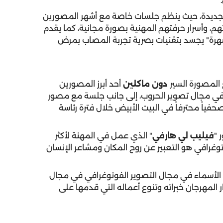
الجديدة، حيث ينظم جلسات خاصة مع أشهر المصورين
هم، وأسرار حرفتهم المهنية بصورة مجانية، كما يقدم
نصهرة" يجسد بتقنيات بصرية تجربة المصاب بمرض
المصورة السير
دون ماكلين
أحد أبرز المصورين
ي العالم الذي تحمل سيرته خبرة 59 عاماً في مجال تصوير الحروب، إلى جانب جلسة مع مصور
حفياً محترفاً في البيت الأبيض خلال فترة رئاسة
 "
فيليب لي هارفي
" الذي عمل في المهنة لأكثر
الفوتوغرافي هو التعبير عن روح المكان ومشاعر الإنسان
 الأسماء في مجال التصوير الفوتوغرافي في مجال
ر المهرجان خبراته وتنوع أعماله التي قدمها على