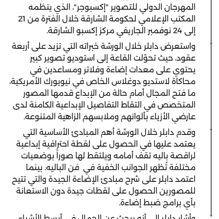
المهرجان الدولي للتصوير "إكسبوجر"، الذي ينظمه
المكتب الإعلامي لحكومة الشارقة خلال الفترة من 21
إلى 24 نوفمبر الجاريفي مركز إكسبو الشارقة.
واستعرض دابلر خلال الورشة خبراته التي تزيد على أربعة
عقود، حيث تحوّلت القاعة إلى استوديو تصوير كبير
يحتوي على معدات إضاءة وفلاتر ومساعدين في
محاكاة لاستديو دوغلاس الخاص في نيويورك الأمريكية،
ما فتح المجال أمام حالة من الإبداع قدمها المصور
المتخصص في التقاط التفاصيل الإبداعية الكامنة لدى
عارضي الأزياء بألوانهم وملابسهم الزاهية المتنوعة.
وقدم دابلر خلال الورشة أهم المبادئ الأساسية التي
يعتمد عليها في الحصول على لقطة احترافية إبداعية
لراقصة باليه تقف أمامه ويلتقط لها صوراً بوضعيات
مختلفة تُظهر الجوانب الخفية في فن الباليه. بينما
اعتمد دابلر على شرح مبادئ الإضاءة الجيدة والتي تتيح
للمصورين الحصول على لقطات جيدة دون الاستعانة
بأي برامج ضبط إضاءة.
وأشار دابلر إلى أنه يبحث عن الجمال في أبسط الأشياء،