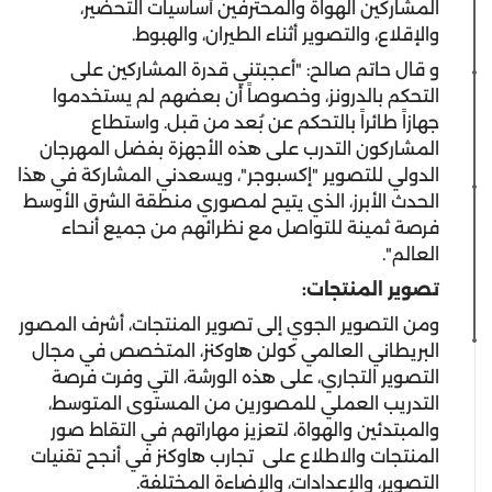
المشاركين الهواة والمحترفين أساسيات التحضير،
والإقلاع، والتصوير أثناء الطيران، والهبوط.
و قال حاتم صالح: "أعجبتني قدرة المشاركين على
التحكم بالدرونز، وخصوصاً أن بعضهم لم يستخدموا
جهازاً طائراً بالتحكم عن بُعد من قبل. واستطاع
المشاركون التدرب على هذه الأجهزة بفضل المهرجان
الدولي للتصوير "إكسبوجر"، ويسعدني المشاركة في هذا
الحدث الأبرز، الذي يتيح لمصوري منطقة الشرق الأوسط
فرصة ثمينة للتواصل مع نظرائهم من جميع أنحاء
العالم".
تصوير المنتجات:
ومن التصوير الجوي إلى تصوير المنتجات، أشرف المصور
البريطاني العالمي كولن هاوكنز، المتخصص في مجال
التصوير التجاري، على هذه الورشة، التي وفرت فرصة
التدريب العملي للمصورين من المستوى المتوسط،
والمبتدئين والهواة، لتعزيز مهاراتهم في التقاط صور
المنتجات والاطلاع على تجارب هاوكنز في أنجح تقنيات
التصوير، والإعدادات، والإضاءة المختلفة.