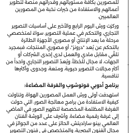
للمصورين بكافة مستوياتهم وقدراتهم منصة لتطوير
أعمالهم والاستفادة من خبرات نخبة من المصورين
العالميين.
وركزت ورش اليوم الرابع والأخير على أساسيات التصوير
التجاري، والتحكم في عملية التصوير، سواءً لمتخصصي
مرحلة ما بعد الإنتاج، أو مصوري الأجهزة الطائرة
بالتحكم عن بُعد "درونز"، أو مصوري المنتجات، فبمجرد
تلقّي مقابل مادي والعمل لدى إحدى الشركات أو
الجهات، لا مجال للخطأ، ويُعدّ التصوير التجاري واحداً من
أكثر مجالات التصوير حيوية، ومتعة، وجدوى، وأكثرها
تنافسية.
برنامج أدوبي فوتوشوب والغرفة المضاءة:
استهدفت أولى ورش العمل المصورين الهواة، وتناولت
كيفية الاستفادة من برامج معالجة الصور، التي حولت
الغرفة المظلمة المخصصة لتظهير الصور في الماضي
إلى غرفة رقمية مضاءة. وأشرف على الورشة الفنان
العالمي بينو ساراديتش، الحائز على عدد من الجوائز في
مجال الفنون البصرية، والمتخصص في فنون التصوير