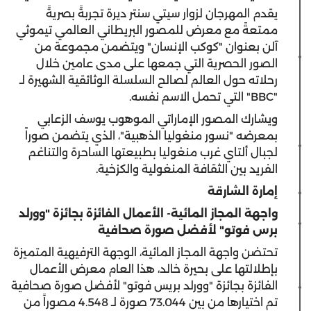
يقدم المهرجان لزوار سيتي سنتر ديرة تجربةً بصريةً
ممتعةً مع معرض للمصور البريطاني العالمي تيموثي
آلن بعنوان "كوكب الإنسان" ويتضمن مجموعة من
الصور الحصرية التي جمعها على مدى عامين خلال
رحلاته حول العالم لصالح السلسلة الوثائقية الشهيرة لـ
"BBC" التي تحمل الاسم نفسه.
ويشارك المصور الإماراتي الموهوب يوسف الزعابي
بمعرضه "نسور منغوليا الذهبية"،
الذي يتضمن صوراً
لجبال ألتاي غرب منغوليا بطبيعتها الساحرة والتناغم
الفريد بين الثقافة المنغولية والكزخية.
إمارة الشارقة
واجهة المجاز المائية-
الأعمال الفائزة بجائزة
"وورلد
برس فوتو" لأفضل صورة صحافية
تحتضن واجهة المجاز المائية، الوجهة الترفيهية المتميزة
بإطلالتها على بحيرة خالد، هذا العام معرض الأعمال
الفائزة بجائزة "وورلد بريس فوتو" لأفضل صورة صحافية
تم اختيارها من بين 73.044 صورة لـ 4.548 مصوراً من