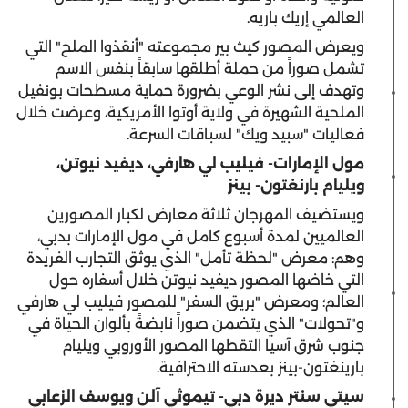
العالمي إريك باريه.
ويعرض المصور كيث بير مجموعته "أنقذوا الملح" التي
تشمل صوراً من حملة أطلقها سابقاً بنفس الاسم
وتهدف إلى نشر الوعي بضرورة حماية مسطحات بونفيل
الملحية الشهيرة في ولاية أوتوا الأمريكية، وعرضت خلال
فعاليات "سبيد ويك" لسباقات السرعة.
مول الإمارات- فيليب لي هارفي، ديفيد نيوتن،
ويليام بارنغتون- بينز
ويستضيف المهرجان ثلاثة معارض لكبار المصورين
العالميين لمدة أسبوع كامل في مول الإمارات بدبي،
وهم: معرض "لحظة تأمل" الذي يوثق التجارب الفريدة
التي خاضها المصور ديفيد نيوتن خلال أسفاره حول
العالم؛ ومعرض "بريق السفر" للمصور فيليب لي هارفي
و"تحولات" الذي يتضمن صوراً نابضةً بألوان الحياة في
جنوب شرق آسيا التقطها المصور الأوروبي ويليام
بارينغتون-بينز بعدسته الاحترافية.
سيتي سنتر ديرة دبي- تيموثي آلن ويوسف الزعابي