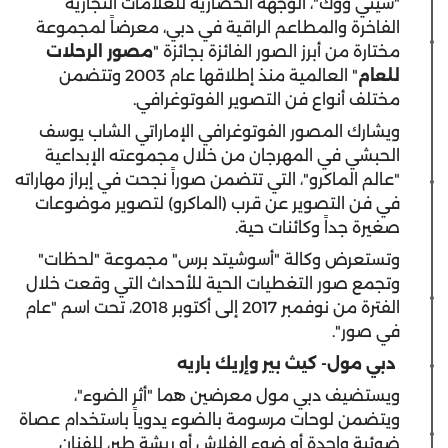
"سيتي ووك"، الوجهة الحضارية للعلامات التجارية
الفاخرة والمطاعم الراقية في دبي، معرضاً لمجموعة
مختارة من أبرز الصور الفائزة بجائزة "
مصور الرحلات
للعام
" العالمية منذ إطلاقها عام 2003 وتتضمن
مختلف أنواع فن التصوير الفوتوغرافي.
ويشارك المصور الفوتوغرافي الإماراتي الشاب يوسف
الحبشي في المهرجان من خلال مجموعته الإبداعية
"عالم الماكرو"، التي تتضمن صوراً نجحت في إبراز مهاراته
في فن التصوير عن قرب (الماكرو) لتصوير موضوعات
صغيرة جداً وكائنات حية.
وتستعرض وكالة "أسوشيتد برس" مجموعة "لحظات"
وتجمع صور التغطيات الحية للأحداث التي وقعت خلال
الفترة من نوفمبر 2017 إلى أكتوبر 2018، تحت اسم "عام
في صور".
دبي مول- كيث بير وإريك باريه
ويستضيف دبي مول معرضين هما "أثر الضوء"،
ويتضمن لوحات مرسومة بالضوء يدوياً باستخدام عصاة
ضوئية واحدة أو ضوء الفلاش أو ريشة طير، للفنان