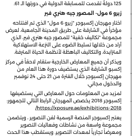
125 دولةً تقدمت للمسابقة الدولية في دورتها الـ 61.
زيرو 6 مول- المصور جيه هنري فير
اختار مهرجان إكسبوجر "زيرو 6 مول" الذي تم افتتاحه
مؤخراً في الشارقة على طريق المدينة الجامعية، لعرض
مجموعة "تكاليف خفية" للمصور جيه هنري فير، الذي
أراد من خلالها تسليط الضوء على النزعة الاستهلاكية
المتزايدة، والتكاليف الباهظة لأنظمة الحياة المترفة.
ويذكر أن جميع المعارض الخارجية ستقام لاحقاً في مركز
إكسبو الشارقة الذي يستضيف دورة هذا العام من
مهرجان إكسبوجر خلال الفترة من 21 حتى 24 نوفمبر
والدخول مجاني.
لمزيد من المعلومات حول المعارض التي يستضيفها
إكسبوجر 2018 يخصص المهرجان الرابط التالي للجمهور:
https://xposure.ae/exhibitions-2018/
يعتبر إكسبوجر المنصة الرسمية لفن التصوير ، ويتضمن
مجموعة واسعة من نشاطات وفعاليات التصوير
ومعرضاً تجارياً لمعدات التصوير. ويستقطب هذا الحدث