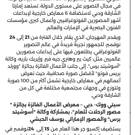
في مجال التصوير على مستوى الدولة، تستعد إمارتا
الشارقة ودبي لاستضافة 6 معارض خارجية لإبداعات
أشهر المصورين الفوتوغرافيين وأعمال كبرى مؤسسات
الفنون البصرية في الإمارات والعالم.
ويقدم المهرجان، الذي يقام خلال الفترة من
21
إلى
24
نوفمبر، للجمهور تجربةً فريدةً في عالم التصوير
الفوتوغرافي، يطلعون فيها على إبداعات مصورين
عالميين مثل: كيث بير وهنري جيه فير، وإيريك باريه، وكالة
"أسوشيتد برس"، إلى جانب الأعمال الفائزة بجائزة "وورلد
بريس فوتو" لأفضل صورة صحافية، حيث تعرض
أعمالهم في معارض خارجية تشمل أكثر من 100 صورة
وتتوزع في وجهات مجتمعية مختلفة في كل من
الشارقة ودبي.
سيتي ووك- دبي – معرض الأعمال الفائزة بجائزة "
مصور الرحلات للعام"، بمشاركة وكالة "أسوشيتد
برس" والمصور الإماراتي يوسف الحبشي
يستضيف إكسبو جر هذا العام من
15
إلى
24
نوفمبر في