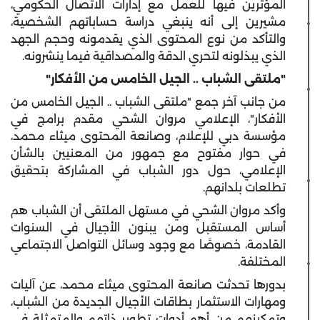
المؤثرين فيها للعمل مع إدارات الاتصال الحكومي،
مشيرين إلى أنه ينبغي دراسة حساباتهم الشخصية،
والتأكد من نوع المحتوى الذي يقدمونه وحجم الجهد
الذي يبذلونه لتحري الدقة والمصداقية فيما ينشرونه.
"ملتقى الشباب .. الجيل الخامس من الأفكار"
من جانب آخر جمع "ملتقى الشباب .. الجيل الخامس من
الأفكار"، الإعلامي مروان الشحي مقدم برامج في
مؤسسة دبي للإعلام، وصانعة المحتوى ميثاء محمد،
في حوار مفتوح مع جمهور من المعنيين بالشأن
الإعلامي، حول دور الشباب في المشاركة بتحقيق
تطلعات بلدانهم.
وأكد مروان الشحي في مستهل الملتقى أن الشباب هم
أساس المستقبل ومن يبنون الأجيال في السنوات
القادمة، خصوصًا مع وجود وسائل التواصل الاجتماعي
المختلفة.
بدورها تحدثت صانعة المحتوى ميثاء محمد، عن آليات
ومهارات الاستثمار بطاقات الأجيال الجديدة من الشباب،
وتمكينهم من أهم أدوات تطوير ذاتهم والمتمثلة في