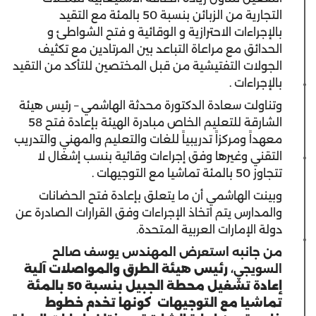
التجارية من الزبائن بنسبة 50 بالمئة مع التقيد
بالإجراءات الاحترازية و الوقائية و فتح الشواطئ و
الحدائق مع مراعاة التباعد بين المرتادين مع تكثيف
الجولات التفتيشية من قبل المختصين للتأكد من التقيد
بالإجراءات .
وتناولت سعادة الدكتورة محدثة الهاشمي – رئيس هيئة
الشارقة للتعليم الخاص مبادرة الهيئة بإعادة فتح 58
معهداً ومركزاً تدريبياً للغات والتعليم والمهني والتدريب
التقني وغيرها وفق إجراءات وقائية بنسب إشغال لا
تتجاوز 50 بالمئة تماشيا مع التوجيهات .
وبينت الهاشمي أن ما يتعلق بإعادة فتح الحضانات
والمدارس يتم اتخاذ الإجراءات وفق القرارات الصادرة عن
دولة الإمارات العربية المتحدة.
من جانبه
استعرض
المهندس يوسف صالح
السويجي
،
رئيس هيئة الطرق والمواصلات آلية
إعادة تشغيل محطة الجبيل بنسبة 50 بالمئة
تماشيا مع التوجيهات كونها تخدم خطوط