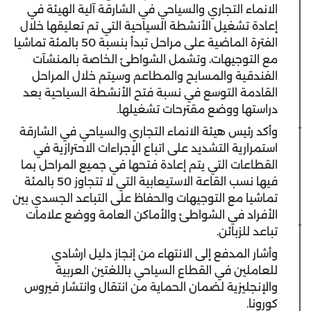
الانماء التجاري والسياحي في الشارقة آلية الهيئة في
إعادة تشغيل الأنشطة السياحية التي تم تعليقها خلال
الفترة الماضية على مراحل تبدأ بنسبة 50 بالمئة تماشيا
مع التوجيهات، وتشمل الشواطئ الخاصة بالمنشآت
الفندقية والمسابح والمطاعم وسيتم خلال المراحل
القادمة التوسع في نسبة فتح الأنشطة السياحية بعد
دراستها ووضع مقترحات تشغيلها.
وأكد رئيس هيئة الانماء التجاري والسياحي في الشارقة
استمرارية التشديد على اتباع الإجراءات الاحترازية في
القطاعات التي يتم إعادة فتحها في جميع المراحل بما
فيها نسب القاعة الاستيعابية التي لا تتجاوز 50 بالمئة
تماشيا مع التوجيهات والحفاظ على التباعد الجسدي بين
الأفراد في الشواطئ والأماكن العامة ووضع علامات
تباعد للزبائن.
وأشار المدفع إلى الانتهاء من إنجاز دليل ارشادي
للعاملين في القطاع السياحي باللغتين العربية
والإنجليزية لضمان الحماية من انتقال وانتشار فيروس
كورونا.