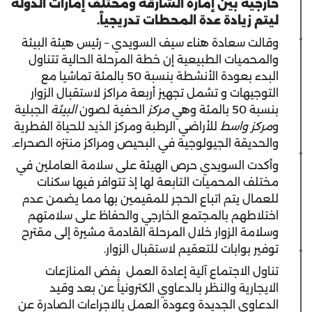
خارجية بين إمارة الشارقة ومختلف إمارات الدولة
ليتم زيادة عدة المحطات تدريجياً.
وقالت سعادة هناء سيف السويدي – رئيس هيئة البيئة
والمحميات الطبيعية إن خطة المرحلة الحالية تتناول
البدء بعودة الأنشطة بنسبة 50 بالمئة تماشيا مع
التوجيهات و تشمل تجهيز أربعة مراكز لاستقبال الزوار
بنسبة 50 بالمئة وهي
مركز
الحفية لصون
البيئة
الجبلية
و
مركز واسط
للأراضي الرطبة ومركز الذيد للحياة الفطرية
والحديقة الجيولوجية في البحيص ومراكز منتزه الصحراء.
وأكدت السويدي حرص الهيئة على سلامة العاملين في
مختلف المحميات التابعة لها إذ تتوافر فيها سكنات
للعمال يتم اتباع الحجر للمقيمين بها مما يضمن عدم
اختلاطهم بالمجتمع الخارجي والحفاظ على سلامتهم
وسلامة الزوار خلال المرحلة القادمة مشيرة إلى مقترح
توفير بوابات للتعقيم لاستقبال الزوار.
تناول الاجتماع آلية إعادة العمل بفض المنازعات
الايجارية والنظر بالدعاوي الكترونياً عن بعد وقيد
الدعاوي الجديدة وعودة العمل بالاجراءات الصادرة عن