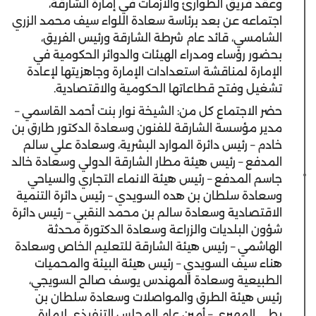
وعقد فريق الطوارئ والأزمات في إمارة الشارقة،
اجتماعه عن بعد برئاسة سعادة اللواء سيف محمد الزري
الشامسي، قائد عام شرطة الشارقة ورئيس الفريق،
بحضور رؤساء ومدراء الهيئات والدوائر الحكومية في
الإمارة لمناقشة استعدادات الإمارة وجاهزيتها لإعادة
تشغيل وفتح قطاعاتها الحكومية والاقتصادية.
حضر الاجتماع كل من: الشيخة نوار بنت أحمد القاسمي –
مدير مؤسسة الشارقة للفنون وسعادة الدكتور طارق بن
خادم – رئيس دائرة الموارد البشرية، وسعادة علي سالم
المدفع – رئيس هيئة مطار الشارقة الدولي وسعادة خالد
جاسم المدفع – رئيس هيئة الانماء التجاري والسياحي
وسعادة سلطان بن هده السويدي – رئيس دائرة التنمية
الاقتصادية وسعادة سالم بن محمد النقبي – رئيس دائرة
شؤون البلديات والزراعة وسعادة الدكتورة محدثة
الهاشمي – رئيس هيئة الشارقة للتعليم الخاص وسعادة
هناء سيف السويدي – رئيس هيئة البيئة والمحميات
الطبيعية وسعادة
ا
لمهندس يوسف صالح السويجي،
رئيس هيئة الطرق والمواصلات وسعادة سلطان بن
بطي المهيري – أمين عام المجلس التنفيذي لإمارة