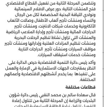
وتتضمن المرحلة الثانية من تفعيل القطاع الاقتصادي
فتح المنشات التالية: دور عرض الافلام السينمائية
ونوادي اللياقة البدنية المخصصة لكل من الرجال
والنساء ومنشآت تأجير ألعاب الأطفال وصالات الألعاب
الألكترونية وخدمات شبكات الانترنت، ومنشآت تأجير
الدراجات المائية ومنشآت تأجير وإدارة الملاعب الرياضية
والمنشآت التي تزاول نشاط تنظيم الرحلات البحرية
ومنشآت تنظيم المزادات العلنية وإداراتها ومنشآت تأجير
مواقف السيارات ومنشأت تأجير الدراجات النارية
ومنشآت خدمات استيقاف السيارات.
وأكد رئيس دائرة التنمية الاقتصادية حرص الدائرة على
النظر بمقترحات الجهات الاستثمارية في الإمارة والعمل
على تنفيذها بما يخدم أنشطتهم الاقتصادية وأعمالهم
المختلفة.
قطاعات مختلفة
قال سعادة سالم بن محمد النقبي رئيس دائرة شؤون
البلديات والزراعة إن المرحلة الثانية من تتناول إعادة
التفعيل تتناول زيادة الطاقة الاستيعابية للمحلات