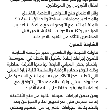
انتقال الفيروس بين الموظفين.
وأقر الاجتماع فتح الشواطئ الخاصة بالفنادق
والمطاعم وحمامات السباحة والحدائق بنسبة 50
بالمئة تماشيا مع التوجيهات مع مراعاة التباعد بين
المرتادين وتكثيف الجولات التفتيشية من قبل
المختصين للتأكد من التقيد بالاجراءات.
الشارقة للفنون
تناولت الشيخة نوار القاسمي مدير مؤسسة الشارقة
للفنون إجراءات إعادة تشغيل الأنشطة في المؤسسة
بافتتاح بعض المباني التابعة لها منها الغرفة الماطرة
وذلك لتوفر معايير الوقاية والسلامة لآلية زيارة المبنى
التي تتطلب حجز التذاكر عن بعد مما يتيح السيطرة على
عدد رواد المبنى وترتيب المواعيد التي تتوافق مع
إجراءات الوقاية والحفاظ على سلامة الأفراد.
ومن ضمن اجراءات المرحلة الثانية من فتح الأنشطة
إقامة معرض فني مع تطبيق نظام الحجز عن بعد
بالاخذ بكافة الإجراءات الاحترازية من التعقيم وفحص