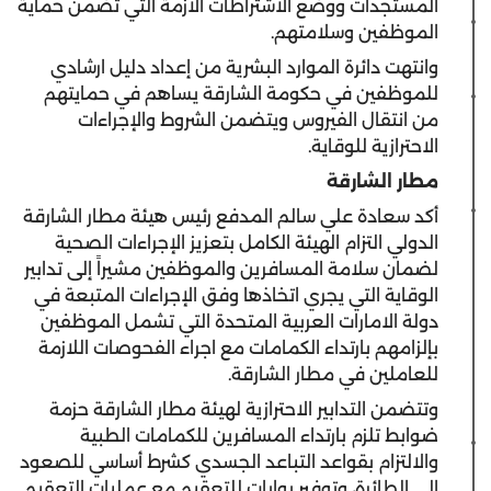
المستجدات ووضع الاشتراطات الازمة التي تضمن حماية
الموظفين وسلامتهم.
وانتهت دائرة الموارد البشرية من إعداد دليل ارشادي
للموظفين في حكومة الشارقة يساهم في حمايتهم
من انتقال الفيروس ويتضمن الشروط والإجراءات
الاحترازية للوقاية.
مطار الشارقة
أكد سعادة علي سالم المدفع رئيس هيئة مطار الشارقة
الدولي التزام الهيئة الكامل بتعزيز الإجراءات الصحية
لضمان سلامة المسافرين والموظفين مشيراً إلى تدابير
الوقاية التي يجري اتخاذها وفق الإجراءات المتبعة في
دولة الامارات العربية المتحدة التي تشمل الموظفين
بإلزامهم بارتداء الكمامات مع اجراء الفحوصات اللازمة
للعاملين في مطار الشارقة.
وتتضمن التدابير الاحترازية لهيئة مطار الشارقة حزمة
ضوابط تلزم بارتداء المسافرين للكمامات الطبية
والالتزام بقواعد التباعد الجسدي كشرط أساسي للصعود
إلى الطائرة، وتوفير بوابات للتعقيم مع عمليات التعقيم