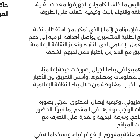
ليس ما خلف الكاميرا، والأجهزة والمعدات الفنية،
حاك
لقة وانتهاءً بالبث، وكيفية التغلب على الظروف
الع
 فإن برنامج (إثمار) الذي تمكن من استقطاب نخبة
لطلبة المنتسبين، يواصل أهدافه الرامية إلى دعم
مل الإعلامي لدى النشء وتعزيز الثقافة الإعلامية،
تنسيق مع المدارس باختيار ممن لديهم الشغف
ميتها في بناء الأجيال بصورة صحيحة إعلاميًا،
 بالمعلومات ومصادرها، وأسس التفريق بين الأخبار
لأخبار المغلوطة من خلال بناء الثقافة الإعلامية
زيوني ، وكيفية إيصال المحتوى المرئي بصورة
رات الواجب توافرها في المقدم بما فيها الحضور
ناجح، وسرعة البديهة والقدرة على التصرف مع
ث المباشر.
متعلقة بمفهوم الإنفو غرافيك، واستخداماته في