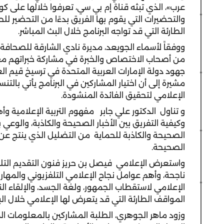
عرب»، الذي تبثه قناة إم بي سي، تعرفوا خلالها على كوا
والتحضيرات التي يقوم بها الفريق بدءًا من التحضير للح
الطارئة التي قد تواجه البرنامج خلال البث المباشر.
ووفقاً لأسماء الجويعد، مديرة نادي الشارقة للصحافة،
من أصحاب الاختصاص والخبرة في مشاركة خبراتهم مع ا
جهود دولة الإمارات العربية المتحدة في ترسيخ قيم الع
مشيرة إلى أن اختيار المشاركين في البرنامج يأتي بال
الإعلامي لتحقيق الفائدة المنشودة.
و تناول الدكتور علي جابر مفهوم التربية الإعلامية وأه
وكيفية التفريق بين الأخبار الصحيحة والكاذبة، والوعي
الصحيحة والكاذبة للحماية من التضليل الذي ينتج عن ا
الصحيحة.
واستعرض الإعلامي فيصل بن حريز فنون التقديم التلف
ناجحة، وأهم عوامل نجاح الإعلامي التلفزيوني والمها
الإعلامي لاستقطاب الجمهور، ولغة الجسد، والإلقاء ال
المواقف الطارئة التي قد يتعرض لها الإعلامي خلال الب
وزود ماهر الجوهري، الطلبة المشاركين بالمعلومات ال