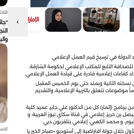
الثلاثاء 4 أغسط
"جائ
التج
وال
د الدولة في ترسيخ قيم العمل الإعلامي
ة للصحافة التابع للمكتب الإعلامي لحكومة الشارقة،
داد كفاءات إعلامية قادرة على قيادة العمل الإعلامي.
ن نسخته الثانية ويمتد حتى يوم الخميس المقبل
ة 25 طالباً وطالبة تتراوح أعمارهم بين 10-17 عاماً موضوعات تتعلق بالتربية الإعلامية، والتقديم
برنامج (إثمار) كل من الدكتور علي جابر، عميد كلية
صل بن حريز، إعلامي في قناة سكاي نيوز العربية، و
وم، و محمد الكعبي، إعلامي بتلفزيون دبي.
الخميس 30 
أول خلال جولة افتراضية إلى أستوديو «صباح الخير يا