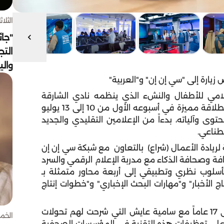
الثلاثاء 4 أغسط
"جائ
التج
وال
يارة إلى "سي إن إن" و"العربية"
علامي للأطفال والنشء الذي ينظمه نادي الشارقة
للصحافة التابع للمكتب الإعلامي لحكومة الشارقة، انطلاقة مميزة في أسبوعه الأول من 10 إلى 13 يوليو
توى وآلياته، بدءاً من الإعلامين التقليدي والجديد
طناعي.
 لريادة الأعمال (شراع) بالتعاون مع شبكة سي إن إن
فة وصحافة الذكاء مع مدربة الإعلام الرقمي والسرد
سلوب نظري وتطبيقي إلى أربعة محاور متمثلة بـ
الأخبار" و"مهارات البحث الإخباري" و"خطوات إنتاج
وتفاعل المشاركون الذين تتراوح أعمارهم من 10 إلى 17 عاماً مع سامية عايش التي شرحت لهم تحولات
الخميس 30 
على توظيفات هذه التقنية في المؤسسات الصحفية