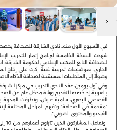
في الأسبوع الأول منه.. نادي الشارقة للصحافة يخصص ز
شهدت النسخة الخامسة لبرنامج إثمار للتدريب الإ
الجاري، بموضوعات تدريبية غنية ركزت على إنتاج المح
وصولاً إلى المتطلبات المستقبلة لصحافة الذكاء الاص
وفي أول يومين، عقد النادي التدريب في مركز الشارقة
بالعربية، إذ خُصصا لتقديم ورشة مدخل عام عن الصحا
القصصي البصري، سامية عايش، وتطرقت المدربة بأ
"مقدمة في الصحافة" و"فهم المراحل المختلفة لإنتاج 
الفيديو والمحتوى الصوتي".
الصحافة في ظل الذكاء الاصطناعي. واطلعوا معها 