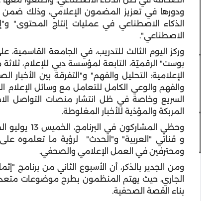
ودورها في تعزيز المضمون الإعلامي، وذلك ضمن م
الذكاء الاصطناعي في عمليات إنتاج المحتوى" و"إن
الاصطناعي".
وركز اليوم الثالث للتدريب، في الجامعة القاسمية، عل
بوست" الرقميّة، التابعة لمؤسسة دبي للإعلام، ثلاثة م
الإعلامية: التحليل والفهم" و"التفرقة بين الأخبار ا
والفهم والوعي الكامل للتعامل مع وسائل الإعلام ا
السريع وخاصة في ظل انتشار منصات التواصل الاج
المربكة والمؤذية للأخبار المغلوطة.
وحظي المشاركون
و قناتي "العربية" و"الحدث" لرؤية ما تعلموه ع
ومحترفين في العمل الإعلامي والصحفي.
الجاري، حيث يهتم المنظمون بطرح موضوعات متعددة
بناء القصة الصحفية.