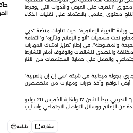
حاك
حوري "التعرف على الفرص والأدوات التي يوفرها
الع
تاج محتوى إعلامي بالاعتماد على تقنيات الذكاء
ى ورشة "التربية الإعلامية"، حيث تناولت منصّة "دبي
حاور تحت مسميات "أنواع الإعلام وتأثيره" و"الثقافة
لصحيحة والمغلوطة"، في إطار تعزيز امتلاك المهارات
لمختلفة والتصدي للشائعات والوقوف أمام انتشارها
تماعي، والعمل على حماية المجتمعات من الآثار
 في البرنامج، الخميس 13 يوليو الجاري، بجولة ميدانية في شبكة "سي إن إن بالعربية"
لى أرض الواقع وأخذ خبرات ومهارات من متخصصين
ومن الجدير بالذكر، أن الأسبوع الثاني من برنامج "إثمار" التدريبي، يبدأ الاثنين 17 ولغاية الخميس 20 يوليو
 عن الإعلام ووسائل التواصل الاجتماعي وأساليب
مشاركة
طباعة