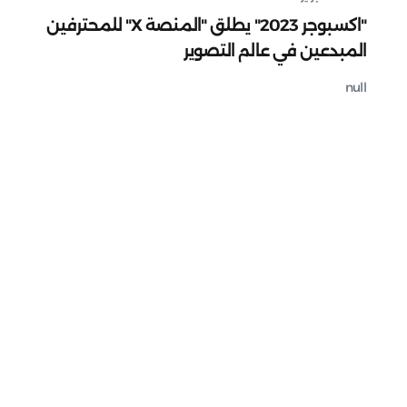
"اكسبوجر 2023" يطلق "المنصة X" للمحترفين
المبدعين في عالم التصوير
null