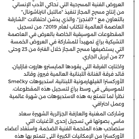
العروض الفنية المسرحية التي تحاكي الأدب الإنساني
من إنتاج مسرح المجاز تنفيذ "مالتبل انترناشونال"
بالتعاون مع " 7فنجرز"، والذي يدشن احتفالات "الشارقة
العاصمة العالمية للكتاب لعام 2019"، من تسجيل
المقطوعات الموسيقية الخاصة بالعرض في العاصمة
التشيكية براغ، تمهيداً للمشاركة في العروض الخمسة
التي يستضيفها مسرح المجاز خلال الفترة من 23 وحتى
27 من أبريل الجاري.
واختارت الفرقة التي يقودها المايسترو هاروت فازليان،
قائد فرقة الفنانة اللبنانية العالمية فيروز، وقائد
الأوركسترا الفيلهارمونية اللبنانية، استديوهات Smečky
للموسيقى في وسط براغ لتسجيل هذه المقطوعات،
نظراً لما تتمتع به هذه الاستديوهات من شهرة عالمية
وعمل احترافي.
وشاركت المغنية والعازفة الجزائرية الشهيرة سعاد
ماسي بصوتها في تسجيل إحدى الأغنيات التي
ستصاحب هذه الملحمة الفنية الضخمة، واستفاد أعضاء
الأوركسترا من الإمكانيات الكبيرة التي تتمتع بها هذه