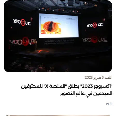
الأحد 5 فبراير 2023
"اكسبوجر 2023" يطلق "المنصة X" للمحترفين
المبدعين في عالم التصوير
null