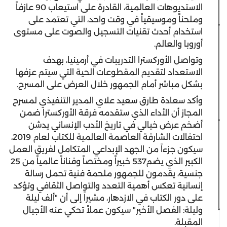
الاستديوهات العالمية، القادرة على استيعاب 90 عازفاً
وملحناً وموسيقياً في وقت واحد، التي تعتمد على
استخدام أحدث تقنيات التسجيل والصوت على مستوى
أوروبا والعالم.
وتواصل الأوركسترا التدريبات في أرمينيا، بهدف
الاستعداد لتقديم المقطوعات الحية التي سيتم عزفها
بشكل مباشر أمام الجمهور خلال العرض على المسرح.
وأكد سعادة طارق سعيد علاي المدير التنفيذي لمسرح
المجاز أن الأداء الذي ستقدمه فرقة الأوركسترا ضمن
أضخم عرض خيالي في تاريخ الأدب الإنساني يدشن
احتفالات الشارقة العاصمة العالمية للكتاب لعام 2019،
سيكون جزءاً من الجهد الإبداعي المتكامل لفريق العمل
الكبير الذي يضم537 خبيراً ومختصاً وفناناً عالمياً من 25
جنسية، يقدمون للجمهور ملحمة فنية تحمل رسالة
إنسانية تعكس أهمية التعدد والتواصل الثقافي وتؤكد
على دور الكتاب في الازدهار، مشيراً إلى أن "ألف ليلة
وليلة: الفصل الأخير" سيكون عملاً تحكي عنه الأجيال
المقبلة.