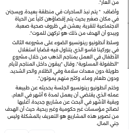
من العار".
وأضاف: " يتم نبذ الساحرات في منطقة بعيدة، ويسجنن
في مكان صغير بحيث يتم إقصاؤهن كلياً عن الحياة
الاجتماعية للقرية، يعشن في ظروف صحية صعبة،
ويبدو أن الهدف من ذلك هو تركهن للموت".
وسلط أنطونيو رينونسيو الضوء على مشروعه الثالث
في بوركينا فاسو الذي يتناول فيه قضايا استغلال
الأطفال في العمل بمناجم الذهب من خلال مشروع
"الطفولة المسلوبة"، وقال "يبقون داخل المناجم لأيام
طويلة دون معدات سلامة وفي الظلام والحر الشديد،
ودون طعام وماء، وكثير منهم يموتون".
وختم أنطونيو رينونسيو الجلسة بحديثه عن طبيعة
عمله الذي يقتضي أن يعمل لمدة 6 أشهر في العام،
وبقية الأشهر في البحث عن مشاريع جديدة، أغلبها
لصالح مؤسسات غير حكومية وغير ربحية، حيث أن الهدف
من تصوير هذه المشاريع هو التعريف بالمشكلة وليس
جني المال.