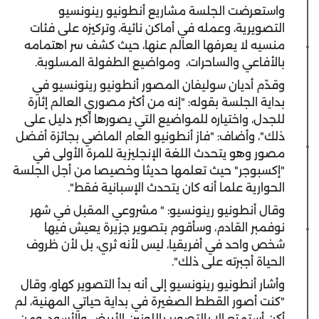
واستعرضت الجلسة مشاريع أنطونيو رينونسيو
التصويرية، وعمله في أماكن نائية، وتركيزه على فئات
منسيه لا يعرفها العالم عنها، حيث كشف سر اهتمامه
بالأفاعي والساحرات، ومواضيع الطفولة المسلوبة.
وقدّم أديان سوليفان المصور أنطونيو رينونسيو في
بداية الجلسة بقوله: "إنه من أكثر مصوري العالم إثارة
للجدل، واختياره للمواضيع التي يصورها أكبر دليل على
ذلك"، وأضاف: "فاز أنطونيو العام الماضي بجائزة أفضل
مصور وهو يتحدث اللغة الإنجليزية للمرة الأولى في
"إكسبوجر" حيث تعلمها حديثا وخصيصا من أجل الجلسة
الحوارية علما أنه كان يتحدث الإسبانية فقط".
وقال أنطونيو رينونسيو: " مشروعي المقبل في شهر
نوفمبر القادم، وسأقوم بتصوير جزيرة يعيش فيها
شخص واحد في أفريقيا، ليس لأنه ثري، بل لأن ظروف
الحياة أجبرته على ذلك".
وأشار أنطونيو رينونسيو إلى أنه بدأ التصوير كهاو، وقال
"كنت أصور القطط الصغيرة في بداية حياتي المهنية، لم
أكن أستمتع إلا بالتصوير باللونين الأبيض والأسود، ومن