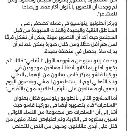
ثم وجدت أن التصوير بالألوان أكثر عمقا وإيضاحا
للمشاعر".
ويركز أنطونيو رينونسيو في عمله كصحفي على
المناطق النائية والبعيدة والفئات المنبوذة من قبل
المجتمع حيث أكد أن التصوير مهنة يمكن أن تشكل فرقًا
لمن هم أقل حظًا، ومن خلال صورة يمكن للعالم أن
يدرك ماذا يحصل في منطقة بعيدة.
وتحدث رينونسيو عن مشروعه الأول "الأفاعي" قائلا "لم
يكونوا أفاعٍ إنما كانوا أطفالاً معاقين موجودين في
بوركينا فاسو بمركز خاص، يعانون من الإهمال الطبي
ونبذ الأهالي لهم، لا يستطيعون المشي ويقضون اليوم
زاحفين أو مستلقين على الأرض لذلك يسمون بالأفاعي".
أما المشروع الثاني لأنطونيو رينونسيو فكان بعنوان
"الساحرات" قام بتصويره أيضا في بوركينا فاسو حيث
أشار إلى أن "الساحرات هن مجموعة من النساء اللواتي
تسببن بمكروه في القرية، وتم اعتبارهن لعنة، منهن من
قتل على أيدي عائلاتهن، ومنهن من انتحرن للتخلص