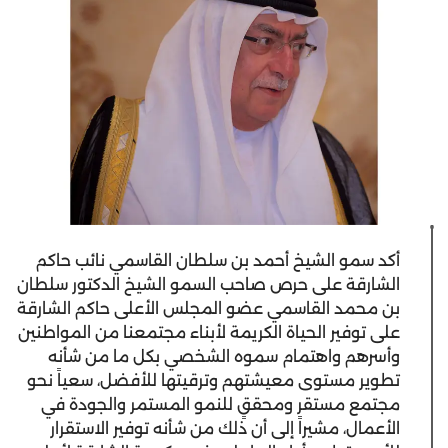
أكد سمو الشيخ أحمد بن سلطان القاسمي نائب حاكم
الشارقة على حرص صاحب السمو الشيخ الدكتور سلطان
بن محمد القاسمي عضو المجلس الأعلى حاكم الشارقة
على توفير الحياة الكريمة لأبناء مجتمعنا من المواطنين
وأسرهم واهتمام سموه الشخصي بكل ما من شأنه
تطوير مستوى معيشتهم وترقيتها للأفضل، سعياً نحو
مجتمع مستقر ومحققٍ للنمو المستمر والجودة في
الأعمال، مشيراً إلى أن ذلك من شأنه توفير الاستقرار