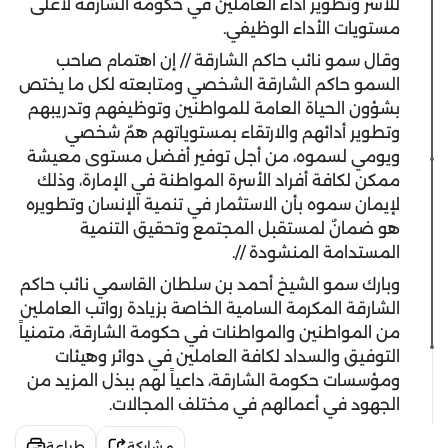
للأسر وتطوير أداء العاملين في حكومة الشارقة لأعلى
مستويات الأداء الوظيفي.
وقال سمو نائب حاكم الشارقة // إن اهتمام صاحب
السمو حاكم الشارقة الشخصي ومتابعته لكل ما يختص
بشؤون الحياة العامة للمواطنين وتوظيفهم وتدريبهم
وتطوير أدائهم والارتقاء بمستوياتهم همٌ شخصي
ويومي لسموه، من أجل توفير أفضل مستوى معيشة
ممكن لكافة أفراد الأسرة المواطنة في الإمارة، وذلك
لإيمان سموه بأن الاستثمار في تنمية الإنسان وتطويره
هو ضمانٌ لمستقبل المجتمع وتحقيق التنمية
المستدامة المنشودة //.
وبارك سمو الشيخ أحمد بن سلطان القاسمي نائب حاكم
الشارقة المكرمة السامية الخاصة بزيادة رواتب العاملين
من المواطنين والمواطنات في حكومة الشارقة، متمنياً
التوفيق والسداد لكافة العاملين في دوائر وهيئات
ومؤسسات حكومة الشارقة، داعياً لهم ببذل المزيد من
الجهود في أعمالهم في مختلف المجالات.
مشاركة
طباعة