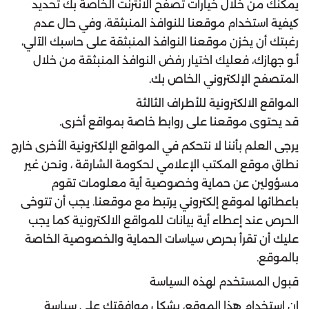
يمكنك من خلال خيارات تصفح الانترنت الخاصة بك تحديد
كيفية استخدام موقعنا للنوافذ المنبثقة، وفي حال عدم
رغبتك أن يخزن موقعنا النوافذ المنبثقة على حاسبك الآلي،
أـو جهازك، فعليك اختيار رفض النوافذ المنبثقة من خلال
المتصفح الإلكتروني الخاص بك.
المواقع الالكترونية للأطراف الثالثة
قد يحتوى موقعنا على روابط خاصة بمواقع أخرى.
يرجى العلم بأننا لا نتحكم في المواقع الإلكترونية الأخرى خارج
نطاق موقع المكتب الإعلامي لحكومة الشارقة ، ونحن غير
مسؤولين عن حماية وخصوصية أية معلومات تقوم
باعطائها لموقع إلكتروني يرتبط مع موقعنا. يجب أن تتوخى
الحرص عند إعطاء أية بيانات للمواقع الالكترونية كما يجب
عليك أن تقرأ بحرص سياسات الحماية والخصوصية الخاصة
بالموقع.
قبول المستخدم لهذه السياسة
إن استخدام هذا الموقع، يشكل موافقتك على سياسة