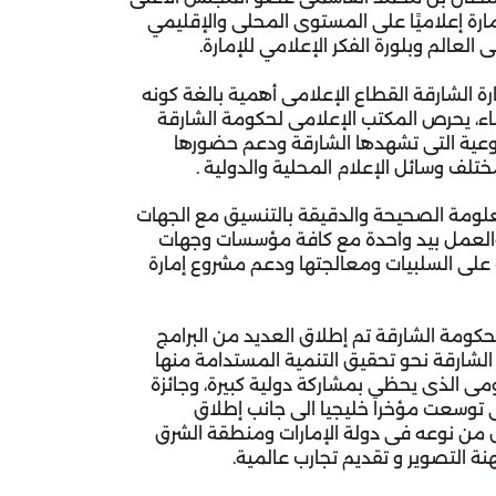
حاكم الشارقة، بتعزيز مكانة الإمارة إعلاميًا على المستوى المحلي والإقليمي 
 العالم وبلورة الفكر الإعلامي للإمارة.
وفي الوقت الذي تولي فيه إمارة الشارقة القطاع الإعلامي أهمية بالغة كونه 
يشكل رديفاً رئيساً للتطوير والبناء، يحرص المكتب الإعلامي لحكومة الشارقة 
على مواكبة قفزات التطوير النوعية التي تشهدها الشارقة ودعم حضورها 
تلف وسائل الإعلام المحلية والدولية .
أننا نؤكد حرصنا على توفير المعلومة الصحيحة والدقيقة بالتنسيق مع الجهات 
المحلية والاتحادية المختصة والعمل بيد واحدة مع كافة مؤسسات وجهات 
الإمارة لنقل إنجازاتها والوقوف على السلبيات ومعالجتها ودعم مشروع إمارة 
ومنذ انشاء المكتب الإعلامي لحكومة الشارقة تم إطلاق العديد من البرامج 
والمبادرات التي تساند خطوات الشارقة نحو تحقيق التنمية المستدامة منها 
المنتدى الدولي للاتصال الحكومي الذي يحظى بمشاركة دولية كبيرة، وجائزة 
الشارقة للاتصال الحكومي التي توسعت مؤخراً خليجيا الى جانب إطلاق 
المهرجان الدولي للتصوير الأول من نوعه في دولة الإمارات ومنطقة الشرق 
نة التصوير و تقديم تجارب عالمية.